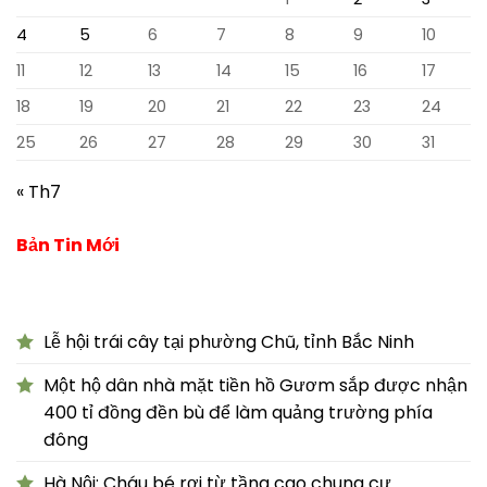
4
5
6
7
8
9
10
11
12
13
14
15
16
17
18
19
20
21
22
23
24
25
26
27
28
29
30
31
« Th7
Bản Tin Mới
Lễ hội trái cây tại phường Chũ, tỉnh Bắc Ninh
Một hộ dân nhà mặt tiền hồ Gươm sắp được nhận
400 tỉ đồng đền bù để làm quảng trường phía
đông
Hà Nội: Cháu bé rơi từ tầng cao chung cư