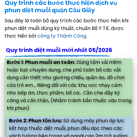
Quy trình các bước thực hiện dịch vụ
phun diệt muỗi quận Cầu Giấy
Sau đây là toàn bộ quy trình các bước thực hiện khi
phun diệt muỗi đúng kỹ thuật, chuẩn Bộ Y Tế, được
thực hiện bởi
công ty Thành Công
.
Quy trình diệt muỗi mới nhất 05/2026
Bước 1: Phun muỗi an toàn:
Dùng tấm vải mềm
hoặc bạt chuyên dụng, che phủ toàn bộ các vật
dụng cần thiết như giường chiếu, quần áo, đồ chơi
của trẻ em.., Riêng đối với các khu vực nhạy cảm
như bếp ăn, thực phẩm, bể cá... Cần che đậy kỹ
càng và cẩn thận, (Nhằm tránh bắn thuốc vào trong
khi phun)
Bước 2: Phun tồn lưu:
Sử dụng máy phun áp lực
kết hợp thuốc diệt muỗi, phun đều dọc theo các
vách tường bên trong và ngoài cao 2m trở xuống,