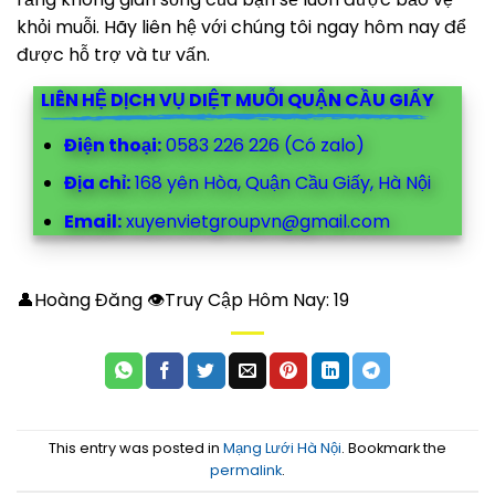
khỏi muỗi. Hãy liên hệ với chúng tôi ngay hôm nay để
được hỗ trợ và tư vấn.
LIÊN HỆ DỊCH VỤ DIỆT MUỖI QUẬN CẦU GIẤY
Điện thoại:
0583 226 226 (Có zalo)
Địa chỉ:
168 yên Hòa, Quận Cầu Giấy, Hà Nội
Email:
xuyenvietgroupvn@gmail.com
👤Hoàng Đăng 👁Truy Cập Hôm Nay:
19
This entry was posted in
Mạng Lưới Hà Nội
. Bookmark the
permalink
.