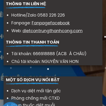
THÔNG TIN LIÊN HỆ
Hotline/Zalo 0583 226 226
Fanpage:
Fanpagefacebook
Web:
dietcontrungthanhcong.com
THÔNG TIN THANH TOÁN
Tài khoản: 666918888 (ACB Á CHÂU)
Chủ tài khoản: NGUYỄN VĂN HƠN
MỘT SỐ DỊCH VỤ NỔI BẬT
Dịch vụ diệt mối tận gốc
Phòng chống mối CTXD
Phun thuốc diệt muỗi