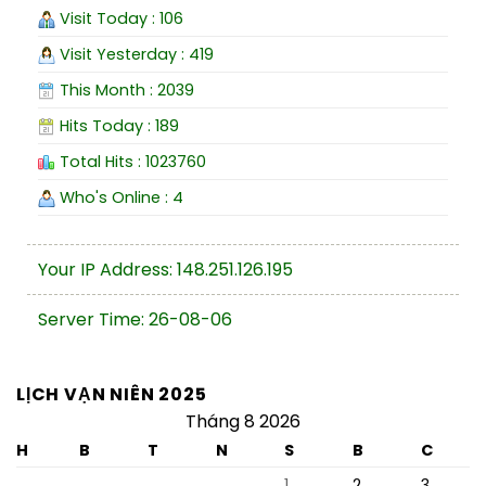
Visit Today : 106
Visit Yesterday : 419
This Month : 2039
Hits Today : 189
Total Hits : 1023760
Who's Online : 4
Your IP Address: 148.251.126.195
Server Time: 26-08-06
LỊCH VẠN NIÊN 2025
Tháng 8 2026
H
B
T
N
S
B
C
1
2
3