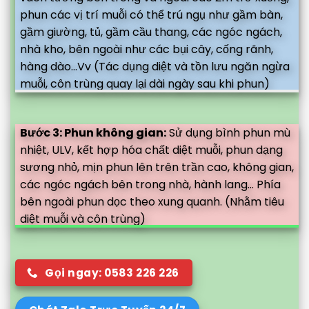
phun các vị trí muỗi có thể trú ngụ như gầm bàn,
gầm giường, tủ, gầm cầu thang, các ngóc ngách,
nhà kho, bên ngoài như các bụi cây, cống rãnh,
hàng dào...Vv (Tác dụng diệt và tồn lưu ngăn ngừa
muỗi, côn trùng quay lại dài ngày sau khi phun)
Bước 3: Phun không gian:
Sử dụng bình phun mù
nhiệt, ULV, kết hợp hóa chất diệt muỗi, phun dạng
sương nhỏ, mịn phun lên trên trần cao, không gian,
các ngóc ngách bên trong nhà, hành lang... Phía
bên ngoài phun dọc theo xung quanh. (Nhằm tiêu
diệt muỗi và côn trùng)
Gọi ngay: 0583 226 226