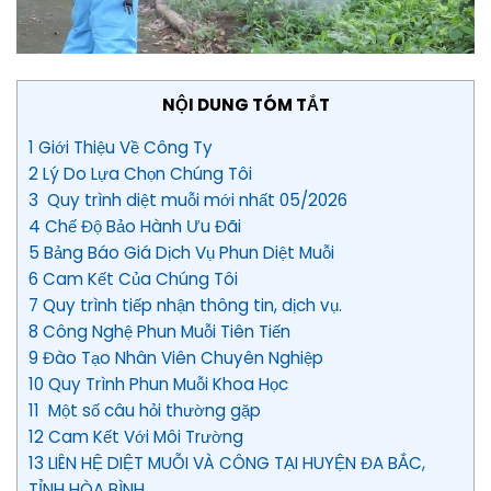
NỘI DUNG TÓM TẮT
1 Giới Thiệu Về Công Ty
2 Lý Do Lựa Chọn Chúng Tôi
3 Quy trình diệt muỗi mới nhất 05/2026
4 Chế Độ Bảo Hành Ưu Đãi
5 Bảng Báo Giá Dịch Vụ Phun Diệt Muỗi
6 Cam Kết Của Chúng Tôi
7 Quy trình tiếp nhận thông tin, dịch vụ.
8 Công Nghệ Phun Muỗi Tiên Tiến
9 Đào Tạo Nhân Viên Chuyên Nghiệp
10 Quy Trình Phun Muỗi Khoa Học
11 Một số câu hỏi thường gặp
12 Cam Kết Với Môi Trường
13 LIÊN HỆ DIỆT MUỖI VÀ CÔNG TẠI HUYỆN ĐA BẮC,
TỈNH HÒA BÌNH