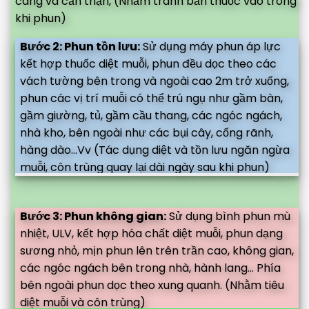
càng và cẩn thận, (Nhằm tránh bắn thuốc vào trong
khi phun)
Bước 2: Phun tồn lưu:
Sử dụng máy phun áp lực
kết hợp thuốc diệt muỗi, phun đều dọc theo các
vách tường bên trong và ngoài cao 2m trở xuống,
phun các vị trí muỗi có thể trú ngụ như gầm bàn,
gầm giường, tủ, gầm cầu thang, các ngóc ngách,
nhà kho, bên ngoài như các bụi cây, cống rãnh,
hàng dào...Vv (Tác dụng diệt và tồn lưu ngăn ngừa
muỗi, côn trùng quay lại dài ngày sau khi phun)
Bước 3: Phun không gian:
Sử dụng bình phun mù
nhiệt, ULV, kết hợp hóa chất diệt muỗi, phun dạng
sương nhỏ, mịn phun lên trên trần cao, không gian,
các ngóc ngách bên trong nhà, hành lang... Phía
bên ngoài phun dọc theo xung quanh. (Nhằm tiêu
diệt muỗi và côn trùng)