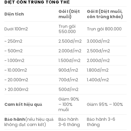
DIỆT CÔN TRÙNG TỔNG THỂ
Gói I (Diệt
Gói II (Diệt muỗi,
Diện tích
muỗi)
côn trùng khác)
Trọn gói
Dưới 100m2
Trọn gói 800.000
550.000
~ 250m2
2.500đ/m2
3.000đ/m2
~ 500m2
2.000đ/m2
2.500đ/m2
~ 1.000m2
1.500đ/m2
2.000đ/m2
~ 10.000m2
900đ/m2
1.800đ/m2
~ 20.000m2
700đ/m2
1.400đ/m2
> 20.000m2
500đ/m2
Giảm 90%
Cam kết hiệu quả
– 100%
Giảm 95% – 100%
muỗi
Bảo hành
(nếu hiệu quả
Bảo hành
Bảo hành 3-6
không đạt cam kết)
3-6 tháng
tháng