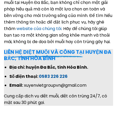
muỗi tại Huyện Đa Bắc, bạn không chỉ chọn một giải
pháp hiệu quả mà còn là một lựa chọn an toàn và
bền vững cho môi trường sống của mình. Để tìm hiểu
thêm thông tin hoặc để đặt lịch phục vụ, hãy ghé
thăm
website của chúng tôi
. Hãy để chúng tôi giúp
bạn tạo ra một không gian sống khỏe mạnh và thoải
mái, không bị đe dọa bởi muỗi hay côn trùng gây hại.
LIÊN HỆ DIỆT MUỖI VÀ CÔNG TẠI
HUYỆN ĐA
BẮC, TỈNH HÒA BÌNH
Địa chỉ: huyện Đa Bắc, tỉnh Hòa Bình.
Số điện thoại:
0583 226 226
Email:
xuyenvietgroupvn@gmail.com
Cung cấp dịch vụ diệt muỗi, diệt côn trùng 24/7, có
mặt sau 30 phút gọi.