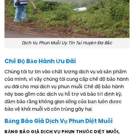
Dịch Vụ Phun Muỗi Uy Tín Tại Huyện Đa Bắc
Chế Độ Bảo Hành Ưu Đãi
Chúng tôi tự tin vào chất lượng dịch vụ và sản phẩm
của mình, vì vậy chúng tôi cung cấp chế độ bảo hành
ưu đãi cho mọi dịch vụ phun muỗi. Chế độ bảo hành
này bao gồm các dịch vụ hỗ trợ và bảo trì định kỳ,
đảm bảo rằng không gian sống của bạn luôn được
bảo vệ khỏi muỗi và côn trùng gây hại.
Bảng Báo Giá Dịch Vụ Phun Diệt Muỗi
BẢNG BÁO GIÁ DỊCH VỤ PHUN THUỐC DIỆT MUỖI,