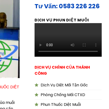
Tư Vấn: 0583 226 226
DỊCH VỤ PHUN DIỆT MUỖI
DỊCH VỤ CHÍNH CỦA THÀNH
CÔNG
Dịch Vụ Diệt Mối Tận Gốc
VĨNH PHÚC – DIỆT CÔN TRÙNG XIN VUI LÒNG LIÊN HỆ 058
Phòng Chống Mối CTXD
của muỗi
Phun Thuốc Diệt Muỗi
ung cấp