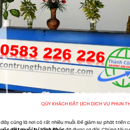
Y KHÁCH ĐẶT LỊCH DỊCH VỤ PHUN THUỐC DIỆT MUỖI TẠI 
 đây cũng là nơi có rất nhiều muỗi. Để giảm sự phát triển 
uốc diệt muỗi tại Vĩnh Phúc
đã được ra đời. Chúng tôi c