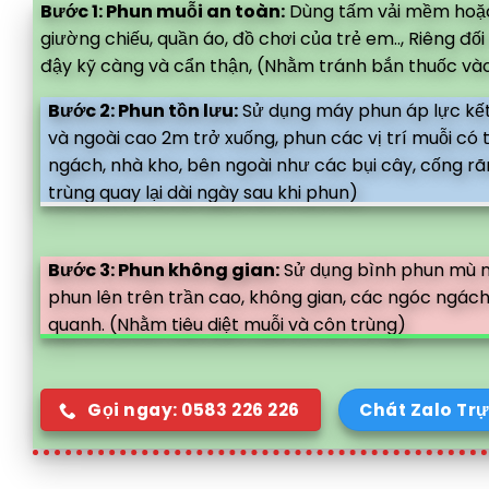
Bước 1: Phun muỗi an toàn:
Dùng tấm vải mềm hoặc 
giường chiếu, quần áo, đồ chơi của trẻ em.., Riêng đ
đậy kỹ càng và cẩn thận, (Nhằm tránh bắn thuốc vào
Bước 2: Phun tồn lưu:
Sử dụng máy phun áp lực kết
và ngoài cao 2m trở xuống, phun các vị trí muỗi có
ngách, nhà kho, bên ngoài như các bụi cây, cống rã
trùng quay lại dài ngày sau khi phun)
Bước 3: Phun không gian:
Sử dụng bình phun mù nh
phun lên trên trần cao, không gian, các ngóc ngách
quanh. (Nhằm tiêu diệt muỗi và côn trùng)
Gọi ngay: 0583 226 226
Chát Zalo Trự