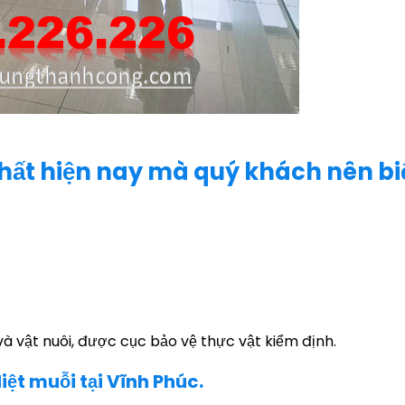
 nhất hiện nay mà quý khách nên bi
à vật nuôi, được cục bảo vệ thực vật kiểm định.
ệt muỗi tại Vĩnh Phúc.