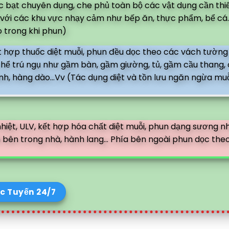
bạt chuyên dụng, che phủ toàn bộ các vật dụng cần thi
ối với các khu vực nhạy cảm như bếp ăn, thực phẩm, bể cá.
 trong khi phun)
 hợp thuốc diệt muỗi, phun đều dọc theo các vách tường
 thể trú ngụ như gầm bàn, gầm giường, tủ, gầm cầu thang,
nh, hàng dào...Vv (Tác dụng diệt và tồn lưu ngăn ngừa muỗ
iệt, ULV, kết hợp hóa chất diệt muỗi, phun dạng sương n
 bên trong nhà, hành lang... Phía bên ngoài phun dọc the
c Tuyến 24/7