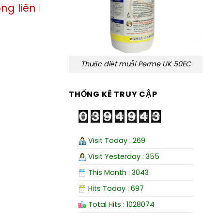
ới công ty theo số điện thoại 0583 226 226 c
Thuốc diệt muỗi Perme UK 50EC
THỐNG KÊ TRUY CẬP
Visit Today : 269
Visit Yesterday : 355
This Month : 3043
Hits Today : 697
Total Hits : 1028074