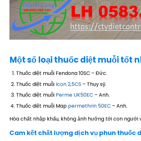
Một số loại thuốc diệt muỗi tốt
Thuốc diệt muỗi Fendona 10SC – Đức.
Thuốc diệt muỗi
Icon 2,5CS
– Thụy sỹ.
Thuốc diệt muỗi
Perme UK50EC
– Anh.
Thuốc diệt muỗi Map
permethrin 50EC
– Anh.
Hóa chất nhập khẩu, không ảnh hưởng tới con người v
Cam kết chất lượng dịch vụ phun thuốc di