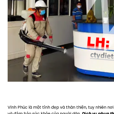
QÚ
Vĩnh Phúc là một tỉnh đẹp và thân thiện, tuy nhiên nơi
và đảm bảo sức khỏe của người dân,
Dịch vụ phun th