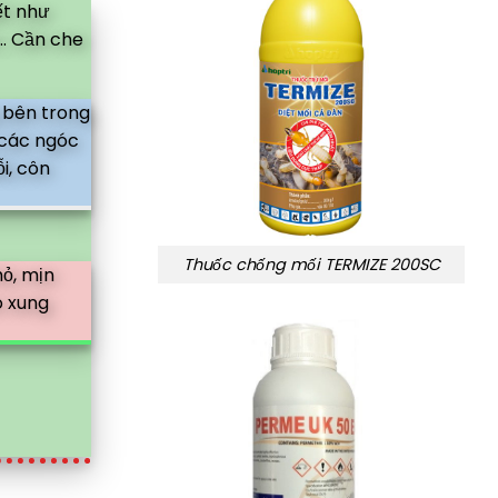
ết như
.. Cần che
 bên trong
 các ngóc
i, côn
Thuốc chống mối TERMIZE 200SC
hỏ, mịn
o xung