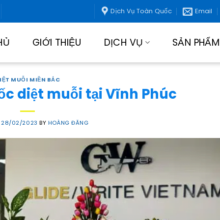
Dịch Vụ Toàn Quốc
Email
HỦ
GIỚI THIỆU
DỊCH VỤ
SẢN PHẨM
IỆT MUỖI MIỀN BẮC
c diệt muỗi tại Vĩnh Phúc
N
28/02/2023
BY
HOÀNG ĐĂNG