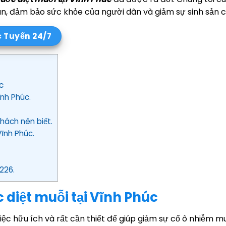
àn, đảm bảo sức khỏe của người dân và giảm sự sinh sản c
c Tuyến 24/7
c
ĩnh Phúc.
khách nên biết.
Vĩnh Phúc.
226.
 diệt muỗi tại Vĩnh Phúc
iệc hữu ích và rất cần thiết để giúp giảm sự cố ô nhiễm m