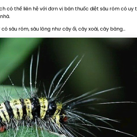
 có thể liên hệ với đơn vị bán thuốc diệt sâu róm có uy t
 nhà.
có sâu róm, sâu lông như cây ổi, cây xoài, cây bàng…