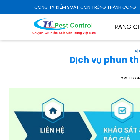
Skip
CÔNG TY KIỂM SOÁT CÔN TRÙNG THÀNH CÔNG
to
content
TRANG C
DỊ
Dịch vụ phun th
POSTED O