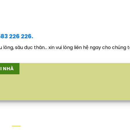
83 226 226.
âu lông, sâu đục thân… xin vui lòng liên hệ ngay cho chúng t
ẠI NHÀ