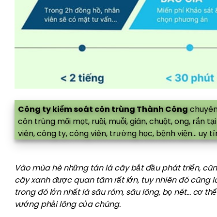
Công ty kiểm soát côn trùng Thành Công
chuyên
côn trùng mối mọt, ruồi, muỗi, gián, chuột, ong, rắn 
viên, công ty, công viên, trường học, bệnh viện… uy t
Vào mùa hè những tán lá cây bắt đầu phát triển, cũng
cây xanh được quan tâm rất lớn, tuy nhiên đó cũng là 
trong đó lớn nhất là sâu róm, sâu lông, bọ nét… cơ thể
vướng phải lông của chúng.