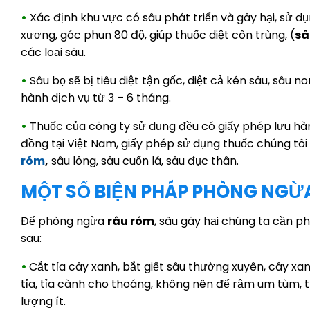
•
Xác định khu vực có sâu phát triển và gây hại, sử d
xương, góc phun 80 độ, giúp thuốc diệt côn trùng, (
sâ
các loại sâu.
•
Sâu bọ sẽ bị tiêu diệt tận gốc, diệt cả kén sâu, sâu non
hành dịch vụ từ 3 – 6 tháng.
•
Thuốc của công ty sử dụng đều có giấy phép lưu hà
đồng tại Việt Nam, giấy phép sử dụng thuốc chúng tô
róm
,
sâu lông, sâu cuốn lá, sâu đục thân.
MỘT SỐ BIỆN PHÁP PHÒNG NGỪA
Để phòng ngừa
râu róm
, sâu gây hại chúng ta cần 
sau:
•
Cắt tỉa cây xanh, bắt giết sâu thường xuyên, cây x
tỉa, tỉa cành cho thoáng, không nên để rậm um tùm, t
lượng ít.