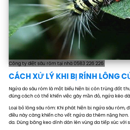
Công ty diệt sâu róm tại nhà 0583 226 226
CÁCH XỬ LÝ KHI BỊ RÍNH LÔNG 
Ngứa do sâu róm là một biểu hiện bị côn trùng đốt thư
đúng cách có thể khiến việc gây mần đỏ, ngứa kéo dài 
Loại bỏ lông sâu róm: Khi phát hiện bị ngứa sâu róm, đặ
điều này càng khiến cho vết ngứa da thêm nặng hơn.
da. Dùng băng keo dính dán lên vùng da tiếp xúc với s