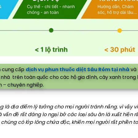
 cung cấp
dịch vụ phun thuốc diệt Sâu Róm tại nhà
và 
tại nhà trên toàn quốc cho các hộ gia đình, cây xanh trong
ín – chuyên nghiệp.
 là địa điểm lý tưởng cho mọi người tránh nắng. vì vậy v
vấn đề rất đáng lo ngại bở các loại sâu ăn lá xuất hiện rấ
 chúng có lớp lông chứa độc, khiến mọi người rất phiền toá