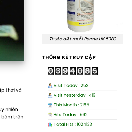
Thuốc diệt muỗi Perme UK 50EC
THỐNG KÊ TRUY CẬP
Visit Today : 252
ịp thời và
Visit Yesterday : 419
This Month : 2185
tuy nhiên
Hits Today : 562
m bám trên
Total Hits : 1024133