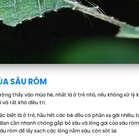
CỦA SÂU RÓM
ờng thấy vào mùa hè, nhất là ở trẻ nhỏ, nếu không xử lý k
và rất khó điều trị.
c biệt là ở trẻ, hầu hết các bé đều có phản xạ gãi nhiều, 
 Bạn cần nhanh chóng gắp bỏ sâu và lông gai của sâu ró
âu róm để lấy sạch các lông nằm sâu, còn sót lại.