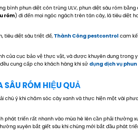
ụng bình phun diệt côn trùng ULV, phun diệt sâu róm bằng
u róm
) đi đến mọi ngóc ngách trên tán cây, lá tiêu diệt 
, tiêu diệt sâu triệt để,
Thành Công pestcontrol
cam kế
nh của cục bảo vệ thực vật, và được khuyên dung trong y
i đều cung cấp cho khách hàng khi sử
dụng dịch vụ phun 
 SÂU RÓM HIỆU QUẢ
phải chú ý khi chăm sóc cây xanh và thực hiện một vài ph
anh phát triển rất nhanh vào mùa hè lên cần phải thường x
hường xuyên bắt giết sâu khi chúng mới bắt đầu phát triển