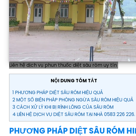
Liên hệ dịch vụ phun thuốc diệt sâu róm uy tín
NỘI DUNG TÓM TẮT
1 PHƯƠNG PHÁP DIỆT SÂU RÓM HIỆU QUẢ
2 MỘT SỐ BIỆN PHÁP PHÒNG NGỪA SÂU RÓM HIỆU QUẢ
3 CÁCH XỬ LÝ KHI BỊ RÍNH LÔNG CỦA SÂU RÓM
4 LIÊN HỆ DỊCH VỤ DIỆT SÂU RÓM TẠI NHÀ 0583 226 226.
PHƯƠNG PHÁP DIỆT SÂU RÓM HI