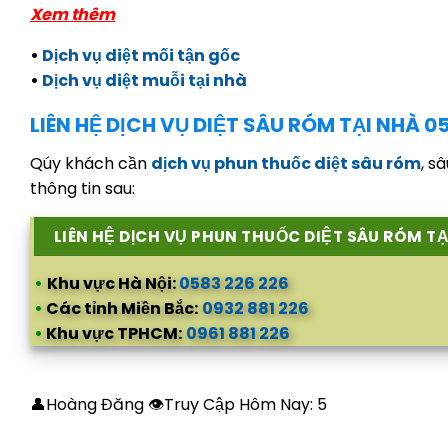
Xem thêm
•
Dịch vụ diệt mối tận gốc
•
Dịch vụ diệt muỗi tại nhà
LIÊN HỆ DỊCH VỤ DIỆT SÂU RÓM TẠI NHÀ 05
Qúy khách cần
dịch vụ phun thuốc diệt sâu róm
, s
thông tin sau:
LIÊN HỆ DỊCH VỤ PHUN THUỐC DIỆT SÂU RÓM T
•
Khu vực Hà Nội:
0583 226 226
•
Các tỉnh Miền Bắc:
0932 881 226
•
Khu vực TPHCM:
0961 881 226
👤Hoàng Đăng 👁Truy Cập Hôm Nay:
5