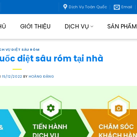
Dịch Vụ Toàn Quốc
Email
HỦ
GIỚI THIỆU
DỊCH VỤ
SẢN PHẨM
CH VỤ DIỆT SÂU RÓM
uốc diệt sâu róm tại nhà
N
15/12/2022
BY
HOÀNG ĐĂNG