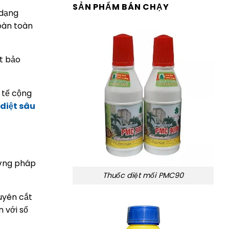
SẢN PHẨM BÁN CHẠY
 dạng
hoàn toàn
t bảo
 tế cộng
diệt sâu
ương pháp
Thuốc diệt mối PMC90
uyên cắt
 với số