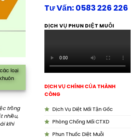
Tư Vấn: 0583 226 226
DỊCH VỤ PHUN DIỆT MUỖI
các loại
 khuôn
DỊCH VỤ CHÍNH CỦA THÀNH
CÔNG
iệc trồng
Dịch Vụ Diệt Mối Tận Gốc
t nhiều,
Phòng Chống Mối CTXD
i klhi
Phun Thuốc Diệt Muỗi