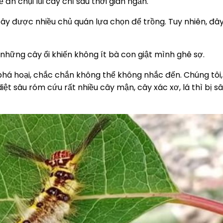
ăn chụi lủi cây chỉ sau thời gian ngắn.
ây được nhiều chủ quán lựa chọn để trồng. Tuy nhiên, đây 
những cây ổi khiến không ít bà con giật mình ghê sợ.
á hoại, chắc chắn không thể không nhắc đến. Chúng tôi,
iệt sâu róm cứu rất nhiều cây mận, cây xác xơ, lá thì bị s