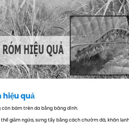
m hiệu quả
ng còn bám trên da bằng băng dính.
Có thể giảm ngứa, sưng tấy bằng cách chườm đá, khăn lạnh