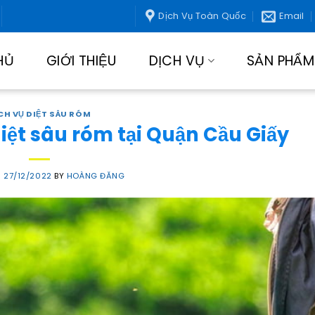
Dịch Vụ Toàn Quốc
Email
HỦ
GIỚI THIỆU
DỊCH VỤ
SẢN PHẨM
CH VỤ DIỆT SÂU RÓM
iệt sâu róm tại Quận Cầu Giấy
N
27/12/2022
BY
HOÀNG ĐĂNG