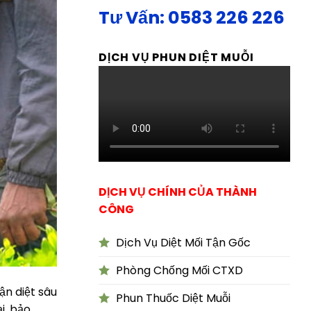
Tư Vấn: 0583 226 226
DỊCH VỤ PHUN DIỆT MUỖI
DỊCH VỤ CHÍNH CỦA THÀNH
CÔNG
Dịch Vụ Diệt Mối Tận Gốc
Phòng Chống Mối CTXD
ận diệt sâu
Phun Thuốc Diệt Muỗi
i, bảo