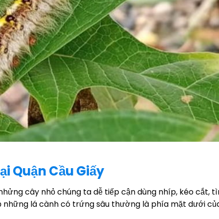
ại Quận Cầu Giấy
 nhửng cây nhỏ chúng ta dễ tiếp cận dùng nhíp, kéo cắt, t
 những lá cành có trứng sâu thường là phía mặt dưới của