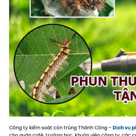
Công ty kiểm soát côn trùng Thành Công –
Dịch vụ p
cho quán café, trường học, khuôn viên công ty, các côn