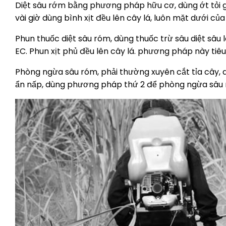
Diệt sâu rớm bằng phương pháp hữu cơ, dùng ớt tỏi gừ
vài giờ dùng bình xịt đều lên cây lá, luôn mặt dưới củ
Phun thuốc diệt sâu róm, dùng thuốc trừ sâu diệt sâu
EC. Phun xịt phủ đều lên cây lá. phương pháp này tiêu 
Phòng ngừa sâu róm, phải thường xuyên cắt tỉa cây, d
ẩn nấp, dùng phương pháp thứ 2 để phòng ngừa sâu 