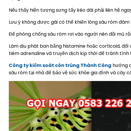
Nếu thấy hiện tượng sưng tấy kéo dài phải liên hệ ngay
Lưu ý không được gãi có thể khiến lông sâu róm đâm 
Để phòng chống sâu róm rơi vào người nên đội mũ rộn
Làm dịu phát ban bằng histamine hoặc corticoid, đối
tiêm adrenaline và truyền dịch kịp thời để tránh tình 
Công ty kiểm soát côn trùng Thành Công
hướng dẫ
sâu róm tại nhà để bảo vệ sức khỏe gia đình và cây 