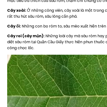
mục tiêu ưa thích của sâu róm, thậm chí chúng có thể 
Cây xoài:
Ở những công viên, cây xoài là một trong c
rất thu hút sâu róm, sâu lông cắn phá.
Cây ổi:
Những con bọ róm to, sâu mèo xuất hiện trên 
Cây roi (cây mận):
Những loài cây mà sâu róm hay ph
diệt sâu róm tại Quận Cầu Giấy thực hiện phun thuốc d
công chọc lốc.