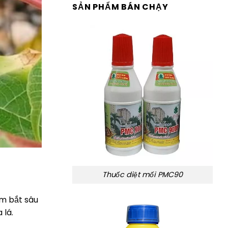
SẢN PHẨM BÁN CHẠY
Thuốc diệt mối PMC90
ìm bắt sâu
 lá.