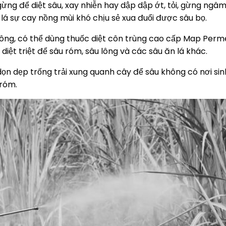
ng để diệt sâu, xay nhiễn hay dập dập ớt, tỏi, gừng ngâ
a lá sự cay nồng mùi khó chịu sẻ xua đuổi được sâu bọ.
 lông, có thể dùng thuốc diệt côn trùng cao cấp Map Perm
diệt triệt để sâu róm, sâu lông và các sâu ăn lá khác.
ọn dẹp trống trải xung quanh cây để sâu không có nơi sin
róm.