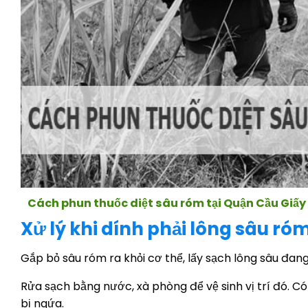
Cách phun thuốc diệt sâu róm tại Quận Cầu Giấy
Xử lý khi dính phải lông sâu ró
Gắp bỏ sâu róm ra khỏi cơ thể, lấy sạch lông sâu đa
Rửa sạch bằng nước, xà phòng để vệ sinh vị trí đó. 
bị ngứa.