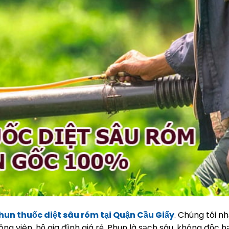
hun thuốc diệt sâu róm tại Quận Cầu Giấy
. Chúng tôi nh
g viên, hộ gia đình giá rẻ. Phun là sạch sâu, không độc hạ