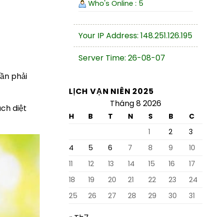
Who's Online : 5
Your IP Address: 148.251.126.195
Server Time: 26-08-07
ần phải
LỊCH VẠN NIÊN 2025
Tháng 8 2026
ch diệt
H
B
T
N
S
B
C
1
2
3
4
5
6
7
8
9
10
11
12
13
14
15
16
17
18
19
20
21
22
23
24
25
26
27
28
29
30
31