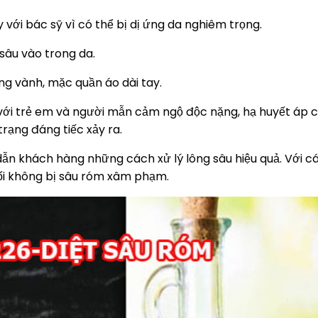
 với bác sỹ vì có thể bị dị ứng da nghiêm trọng.
sâu vào trong da.
g vành, mặc quần áo dài tay.
 với trẻ em và người mẫn cảm ngộ độc nặng, hạ huyết áp c
trạng đáng tiếc xảy ra.
n khách hàng những cách xử lý lông sâu hiệu quả. Với cá
cối không bị sâu róm xâm phạm.