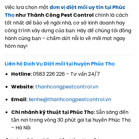
Việc lựa chọn một
đơn vị diệt mối uy tín tại Phúc
Thọ
như Thành Công Pest Control
chính là cách
tốt nhất để bảo vệ ngôi nhà, cơ sở kinh doanh hay
công trình xây dựng của bạn. Hãy để chúng tôi đồng
hành cùng bạn – chấm dứt nỗi lo về mối mọt ngay
hôm nay!
Liên hệ Dịch Vụ Diệt mối tại huyện Phúc Thọ
Hotline:
0583 226 226 – Tư vấn 24/7
Website:
thanhcongpestcontrol.vn
Email:
lienhe@thanhcongpestcontrol.vn
Chi nhánh kỹ thuật tại Phúc Thọ:
Sẵn sàng đến
tận nơi trong vòng 30 phút gọi tại huyện Phúc Thọ
– Hà Nội