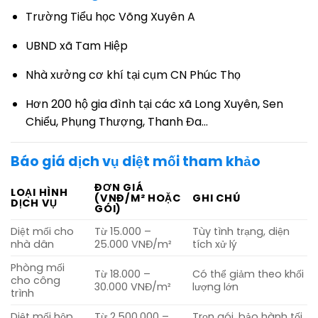
Trường Tiểu học Võng Xuyên A
UBND xã Tam Hiệp
Nhà xưởng cơ khí tại cụm CN Phúc Thọ
Hơn 200 hộ gia đình tại các xã Long Xuyên, Sen
Chiểu, Phụng Thượng, Thanh Đa…
Báo giá dịch vụ diệt mối tham khảo
ĐƠN GIÁ
LOẠI HÌNH
(VNĐ/M² HOẶC
GHI CHÚ
DỊCH VỤ
GÓI)
Diệt mối cho
Từ 15.000 –
Tùy tình trạng, diện
nhà dân
25.000 VNĐ/m²
tích xử lý
Phòng mối
Từ 18.000 –
Có thể giảm theo khối
cho công
30.000 VNĐ/m²
lượng lớn
trình
Diệt mối hộp
Từ 2.500.000 –
Trọn gói, bảo hành tối