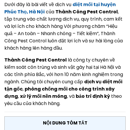
Dưới đây là bài viết về dịch vụ
diệt mối tại huyện
Phúc Thọ, Hà Nội
của
Thành Công Pest Control
,
tập trung vào chất lượng dịch vụ, quy trình, cam kết
và lợi ích cho khách hàng Với phương châm “Hiệu
quả – An toàn – Nhanh chóng – Tiết kiệm”, Thành
Công Pest Control luôn đặt lợi ích và sự hài lòng của
khách hàng lên hàng đầu.
Thành Công Pest Control
là công ty chuyên về
kiểm soát côn trùng và sinh vật gây hại tại Hà Nội và
các tỉnh phía Bắc, với hơn 10 năm kinh nghiệm trong
ngành. Chúng tôi chuyên cung cấp
dịch vụ diệt mối
tận gốc
,
phòng chống mối cho công trình xây
dựng
,
xử lý mối nền móng
, và
bảo trì định kỳ
theo
yêu cầu của khách hàng.
NỘI DUNG TÓM TẮT