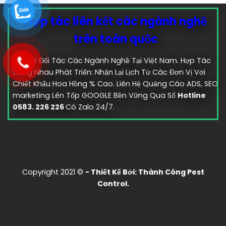
Hợp tác liên kết các ngành nghề
trên toàn quốc
Liên Hệ Đối Tác Các Ngành Nghề Tại Việt Nam. Hợp Tác
Cùng Nhau Phát Triển: Nhận Lại Lịch Từ Các Đơn Vị Với
Chiết Khấu Hoa Hồng % Cao. Liên Hệ Quảng Cáo ADS, SEO
marketing Lên Tốp GOOGLE Bền Vững Qua Số
Hotline
0583. 226 226
Có Zalo 24/7.
Copyright 2021 ©
- Thiết Kế Bởi:
Thành Công Pest
Control.