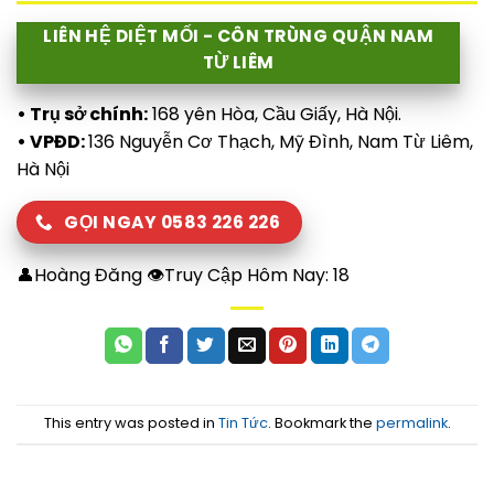
LIÊN HỆ DIỆT MỐI - CÔN TRÙNG QUẬN NAM
TỪ LIÊM
• Trụ sở chính:
168 yên Hòa, Cầu Giấy, Hà Nội.
• VPĐD:
136 Nguyễn Cơ Thạch, Mỹ Đình, Nam Từ Liêm,
Hà Nội
GỌI NGAY 0583 226 226
👤Hoàng Đăng 👁Truy Cập Hôm Nay:
18
This entry was posted in
Tin Tức
. Bookmark the
permalink
.