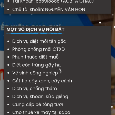
Tài khoản: 666918888 (ACB Á CHÂU)
Chủ tài khoản: NGUYỄN VĂN HƠN
MỘT SỐ DỊCH VỤ NỔI BẬT
Dịch vụ diệt mối tận gốc
Phòng chống mối CTXD
Phun thuốc diệt muỗi
Diệt côn trùng gây hại
Vệ sinh công nghiệp
Cắt tỉa cây xanh, cây cảnh
Dịch vụ chống thấm
Dịch vụ khoan, sửa giếng
Cung cấp bê tông tươi
Cho thuê xe máy tại sapa