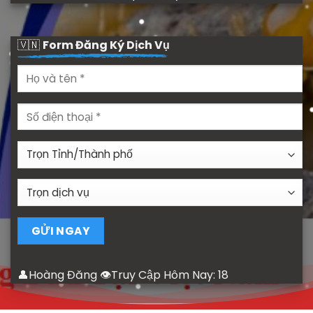
🇻🇳
Form Đăng Ký Dịch Vụ
👤Hoàng Đăng 👁Truy Cập Hôm Nay:
18