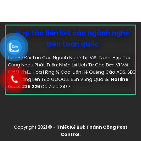
Hợp tác liên kết các ngành nghề
trên toàn quốc
Liên Hệ Đối Tác Các Ngành Nghề Tại Việt Nam. Hợp Tác
Cùng Nhau Phát Triển: Nhận Lại Lịch Từ Các Đơn Vị Với
Chiết Khấu Hoa Hồng % Cao. Liên Hệ Quảng Cáo ADS, SEO
marketing Lên Tốp GOOGLE Bền Vững Qua Số
Hotline
0583. 226 226
Có Zalo 24/7.
Copyright 2021 ©
- Thiết Kế Bởi:
Thành Công Pest
Control.