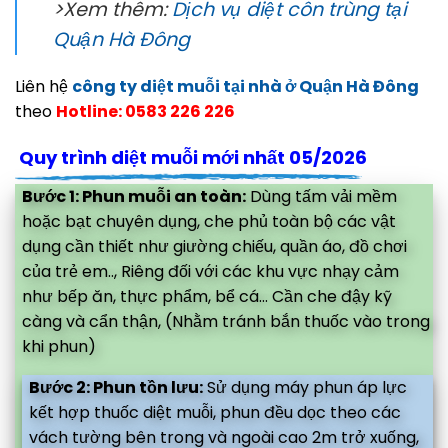
>Xem thêm:
Dịch vụ diệt côn trùng tại
Quận Hà Đông
Liên hệ
công ty diệt muỗi tại nhà ở Quận Hà Đông
theo
Hotline: 0583 226 226
Quy trình diệt muỗi mới nhất 05/2026
Bước 1: Phun muỗi an toàn:
Dùng tấm vải mềm
hoặc bạt chuyên dụng, che phủ toàn bộ các vật
dụng cần thiết như giường chiếu, quần áo, đồ chơi
của trẻ em.., Riêng đối với các khu vực nhạy cảm
như bếp ăn, thực phẩm, bể cá... Cần che đậy kỹ
càng và cẩn thận, (Nhằm tránh bắn thuốc vào trong
khi phun)
Bước 2: Phun tồn lưu:
Sử dụng máy phun áp lực
kết hợp thuốc diệt muỗi, phun đều dọc theo các
vách tường bên trong và ngoài cao 2m trở xuống,