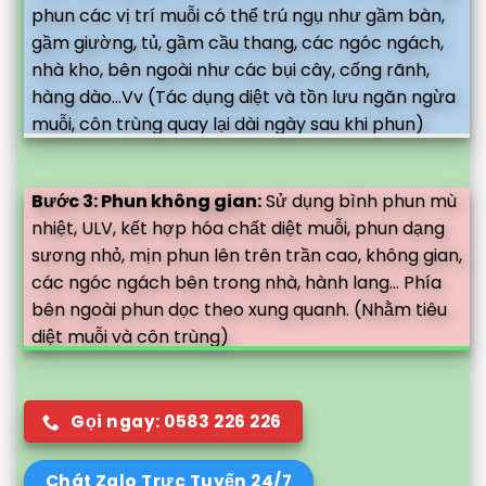
phun các vị trí muỗi có thể trú ngụ như gầm bàn,
gầm giường, tủ, gầm cầu thang, các ngóc ngách,
nhà kho, bên ngoài như các bụi cây, cống rãnh,
hàng dào...Vv (Tác dụng diệt và tồn lưu ngăn ngừa
muỗi, côn trùng quay lại dài ngày sau khi phun)
Bước 3: Phun không gian:
Sử dụng bình phun mù
nhiệt, ULV, kết hợp hóa chất diệt muỗi, phun dạng
sương nhỏ, mịn phun lên trên trần cao, không gian,
các ngóc ngách bên trong nhà, hành lang... Phía
bên ngoài phun dọc theo xung quanh. (Nhằm tiêu
diệt muỗi và côn trùng)
Gọi ngay: 0583 226 226
Chát Zalo Trực Tuyến 24/7