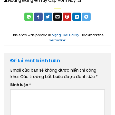
👤Hoàng Đăng 👁Truy Cập Hôm Nay:
21
This entry was posted in
Mạng Lưới Hà Nội
. Bookmark the
permalink
.
Để lại một bình luận
Email của bạn sẽ không được hiển thị công
khai.
Các trường bắt buộc được đánh dấu
*
Bình luận
*