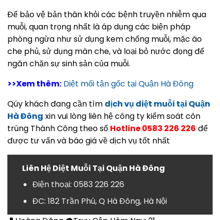
Để bảo vệ bản thân khỏi các bệnh truyền nhiễm qua
muỗi, quan trọng nhất là áp dụng các biện pháp
phòng ngừa như sử dụng kem chống muỗi, mặc áo
che phủ, sử dụng màn che, và loại bỏ nước đọng để
ngăn chặn sự sinh sản của muỗi.
>>Xem thêm:
Diệt mối tận gốc tại Quận Hà Đông
Qúy khách đang cần tìm
dịch vụ diệt muỗi tại Quận
Hà Đông
xin vui lòng liên hệ công ty kiểm soát côn
trùng Thành Công theo số
Hotline 0583 226 226
để
được tư vấn và báo giá về dịch vụ tốt nhất
Liên Hệ Diệt Muỗi Tại Quận Hà Đông
Điện thoại: 0583 226 226
ĐC: 182 Trần Phú, Q Hà Đông, Hà Nội