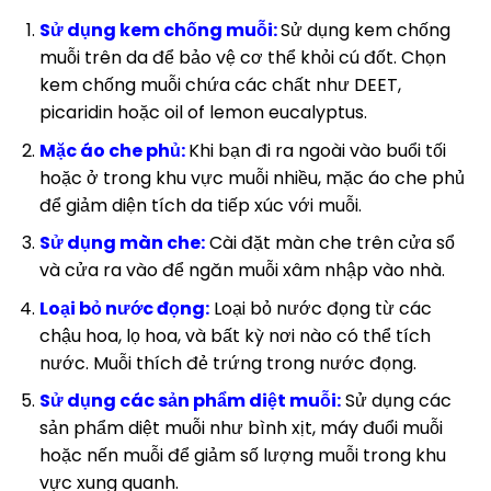
Sử dụng kem chống muỗi:
Sử dụng kem chống
muỗi trên da để bảo vệ cơ thể khỏi cú đốt. Chọn
kem chống muỗi chứa các chất như DEET,
picaridin hoặc oil of lemon eucalyptus.
Mặc áo che phủ:
Khi bạn đi ra ngoài vào buổi tối
hoặc ở trong khu vực muỗi nhiều, mặc áo che phủ
để giảm diện tích da tiếp xúc với muỗi.
Sử dụng màn che:
Cài đặt màn che trên cửa sổ
và cửa ra vào để ngăn muỗi xâm nhập vào nhà.
Loại bỏ nước đọng:
Loại bỏ nước đọng từ các
chậu hoa, lọ hoa, và bất kỳ nơi nào có thể tích
nước. Muỗi thích đẻ trứng trong nước đọng.
Sử dụng các sản phẩm diệt muỗi:
Sử dụng các
sản phẩm diệt muỗi như bình xịt, máy đuổi muỗi
hoặc nến muỗi để giảm số lượng muỗi trong khu
vực xung quanh.