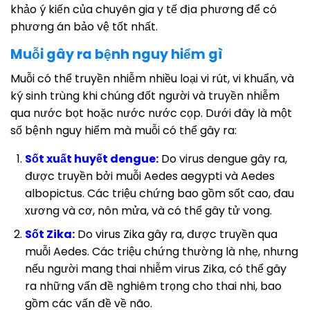
khảo ý kiến của chuyên gia y tế địa phương để có
phương án bảo vệ tốt nhất.
Muỗi gây ra bệnh nguy hiểm gì
Muỗi có thể truyền nhiễm nhiều loại vi rút, vi khuẩn, và
ký sinh trùng khi chúng đốt người và truyền nhiễm
qua nước bọt hoặc nước nước cọp. Dưới đây là một
số bệnh nguy hiểm mà muỗi có thể gây ra:
Sốt xuất huyết dengue:
Do virus dengue gây ra,
được truyền bởi muỗi Aedes aegypti và Aedes
albopictus. Các triệu chứng bao gồm sốt cao, đau
xương và cơ, nôn mửa, và có thể gây tử vong.
Sốt Zika:
Do virus Zika gây ra, được truyền qua
muỗi Aedes. Các triệu chứng thường là nhẹ, nhưng
nếu người mang thai nhiễm virus Zika, có thể gây
ra những vấn đề nghiêm trọng cho thai nhi, bao
gồm các vấn đề về não.