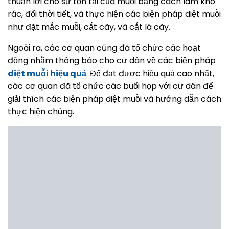
thuận lợi cho sự tồn tại của muỗi bằng cách làm khô
rác, đổi thời tiết, và thực hiện các biện pháp diệt muỗi
như đặt mắc muỗi, cắt cây, và cắt lá cây.
Ngoài ra, các cơ quan cũng đã tổ chức các hoạt
động nhằm thông báo cho cư dân về các biện pháp
diệt muỗi hiệu quả
. Để đạt được hiệu quả cao nhất,
các cơ quan đã tổ chức các buổi họp với cư dân để
giải thích các biện pháp diệt muỗi và hướng dẫn cách
thực hiện chúng.