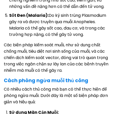
chứng nghiêm trọng như sốt cao, viêm gan, và
những vấn đề nặng hơn có thể dẫn đến tử vong.
Sốt Đen (Malaria):
Do ký sinh trùng Plasmodium
gây ra và được truyền qua muỗi Anopheles.
Malaria có thể gây sốt cao, đau cơ, và trong các
trường hợp nặng, có thể gây tử vong.
Các biện pháp kiểm soát muỗi, như sử dụng chất
chống muỗi, tiêu diệt nơi sinh sống của muỗi, và các
chiến dịch kiểm soát vector, đóng vai trò quan trọng
trong việc ngăn chặn sự lây lan của các bệnh truyền
nhiễm mà muỗi có thể gây ra.
Cách phòng ngừa muỗi thủ công
Có nhiều cách thủ công mà bạn có thể thực hiện để
phòng ngừa muỗi. Dưới đây là một số biện pháp đơn
giản và hiệu quả:
Sử dụng Màn Cản Muỗi: