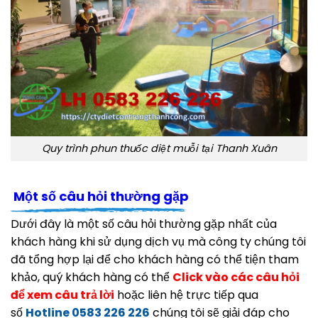
Quy trình phun thuốc diệt muỗi tại Thanh Xuân
Một số câu hỏi thường gặp
Dưới đây là một số câu hỏi thường gặp nhất của
khách hàng khi sử dụng dịch vụ mà công ty chúng tôi
đã tổng hợp lại để cho khách hàng có thể tiện tham
khảo, quý khách hàng có thể
Click vào các câu hỏi
để xem câu trả lời
hoặc liên hệ trực tiếp qua
số
Hotline 0583 226 226
chúng tôi sẽ giải đáp cho