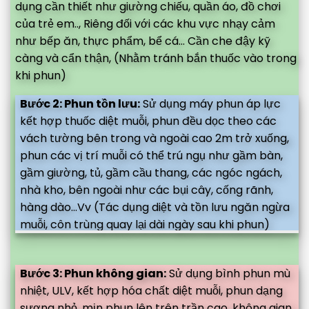
dụng cần thiết như giường chiếu, quần áo, đồ chơi
của trẻ em.., Riêng đối với các khu vực nhạy cảm
như bếp ăn, thực phẩm, bể cá... Cần che đậy kỹ
càng và cẩn thận, (Nhằm tránh bắn thuốc vào trong
khi phun)
Bước 2: Phun tồn lưu:
Sử dụng máy phun áp lực
kết hợp thuốc diệt muỗi, phun đều dọc theo các
vách tường bên trong và ngoài cao 2m trở xuống,
phun các vị trí muỗi có thể trú ngụ như gầm bàn,
gầm giường, tủ, gầm cầu thang, các ngóc ngách,
nhà kho, bên ngoài như các bụi cây, cống rãnh,
hàng dào...Vv (Tác dụng diệt và tồn lưu ngăn ngừa
muỗi, côn trùng quay lại dài ngày sau khi phun)
Bước 3: Phun không gian:
Sử dụng bình phun mù
nhiệt, ULV, kết hợp hóa chất diệt muỗi, phun dạng
sương nhỏ, mịn phun lên trên trần cao, không gian,