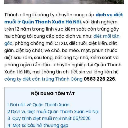
Thành công là công ty chuyên cung cấp
dịch vụ diệt
muỗi ở Quận Thanh Xuân Hà Nội
, với kinh nghiệm
trên 12 năm trong lĩnh vực kiểm soát côn trùng gây
hại chúng tôi cung cấp các dịch vụ như:
diệt mối tận
gốc
, phòng chống mối CTXD, diệt ruồi, diệt kiến, diệt
gián, diệt bọ chét, ve chó, bọ mèo, mạt, phun thuốc
diệt sâu róm, sâu lông, bắt ong tại nhà, kiểm soát và
phòng ngừa rắn độc… chuyên nghiệp tại Quận Thanh
Xuân Hà Nội, mọi thông tin chi tiết xin vui lòng liên hệ
công ty diệt côn trùng Thành Công
0583 226 226.
NỘI DUNG TÓM TẮT
1 Đôi nét về Quận Thanh Xuân
2 Dịch vụ diệt muỗi Quận Thanh Xuân Hà Nội
3 Quy trình diệt muỗi mới nhất 05/2026
4 Một số câu hỏi thường gặp