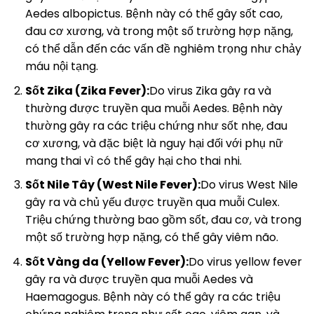
Aedes albopictus. Bệnh này có thể gây sốt cao,
đau cơ xương, và trong một số trường hợp nặng,
có thể dẫn đến các vấn đề nghiêm trọng như chảy
máu nội tạng.
Sốt Zika (Zika Fever):
Do virus Zika gây ra và
thường được truyền qua muỗi Aedes. Bệnh này
thường gây ra các triệu chứng như sốt nhẹ, đau
cơ xương, và đặc biệt là nguy hại đối với phụ nữ
mang thai vì có thể gây hại cho thai nhi.
Sốt Nile Tây (West Nile Fever):
Do virus West Nile
gây ra và chủ yếu được truyền qua muỗi Culex.
Triệu chứng thường bao gồm sốt, đau cơ, và trong
một số trường hợp nặng, có thể gây viêm não.
Sốt Vàng da (Yellow Fever):
Do virus yellow fever
gây ra và được truyền qua muỗi Aedes và
Haemagogus. Bệnh này có thể gây ra các triệu