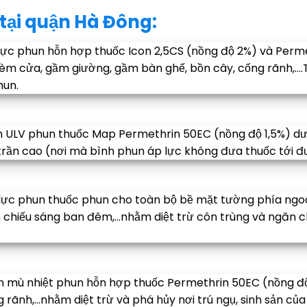
tại quận Hà Đông:
lực phun hỗn hợp thuốc Icon 2,5CS (nồng độ 2%) và Perm
rèm cửa, gầm giường, gầm bàn ghế, bồn cây, cống rãnh,…
hun.
 ULV phun thuốc Map Permethrin 50EC (nồng độ 1,5%) dư
trần cao (nơi mà bình phun áp lực không đưa thuốc tới đ
ực phun thuốc phun cho toàn bộ bề mặt tường phía ngoài
đèn chiếu sáng ban đêm,…nhằm diệt trừ côn trùng và ngăn 
 mù nhiệt phun hỗn hợp thuốc Permethrin 50EC (nồng độ
 rãnh,…nhằm diệt trừ và phá hủy nơi trú ngụ, sinh sản của