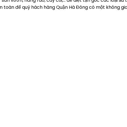
sân vườn, hàng rào, cây cối,… để diệt tận gốc các loại ấu
g an toàn để quý hách hàng Quận Hà Đông có một không gi