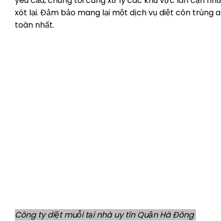
yêu cầu, chúng tôi cũng xử lý các khu vực lân cận như 
xót lại. Đảm bảo mang lại một dịch vụ diệt côn trùn
toàn nhất.
Công ty diệt muỗi tại nhà uy tín Quận Hà Đông