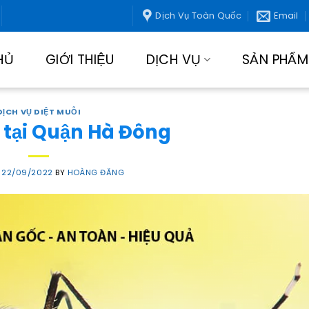
Dịch Vụ Toàn Quốc
Email
HỦ
GIỚI THIỆU
DỊCH VỤ
SẢN PHẨM
DỊCH VỤ DIỆT MUỖI
 tại Quận Hà Đông
N
22/09/2022
BY
HOÀNG ĐĂNG