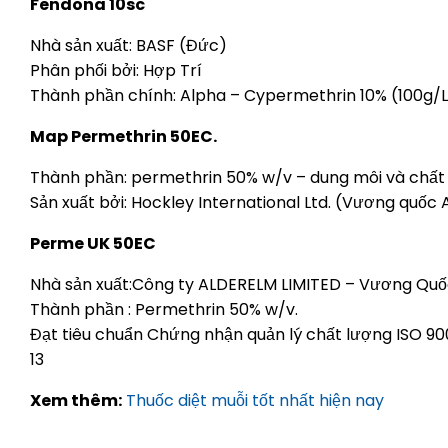
Fendona 10sc
Nhà sản xuất: BASF (Đức)
Phân phối bởi: Hợp Trí
Thành phần chính: Alpha – Cypermethrin 10% (100g/L)
Map Permethrin 50EC.
Thành phần: permethrin 50% w/v – dung môi và chất
Sản xuất bởi: Hockley International Ltd. (Vương quốc 
Perme UK 50EC
Nhà sản xuất:Công ty ALDERELM LIMITED – Vương Qu
Thành phần : Permethrin 50% w/v.
Đạt tiêu chuẩn Chứng nhận quản lý chất lượng ISO 90
13
Xem thêm:
Thuốc diệt muỗi tốt nhất hiện nay