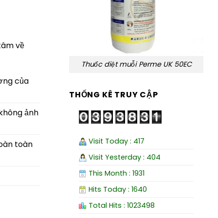
 tâm về
Thuốc diệt muỗi Perme UK 50EC
ượng của
THỐNG KÊ TRUY CẬP
 không ảnh
Visit Today : 417
hoàn toàn
Visit Yesterday : 404
This Month : 1931
Hits Today : 1640
Total Hits : 1023498