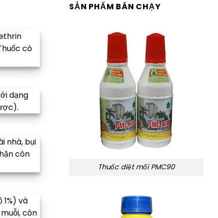
SẢN PHẨM BÁN CHẠY
ethrin
.Thuốc có
ới dạng
ược).
 nhà, bụi
chặn côn
Thuốc diệt mối PMC90
 1%) và
 muỗi, côn