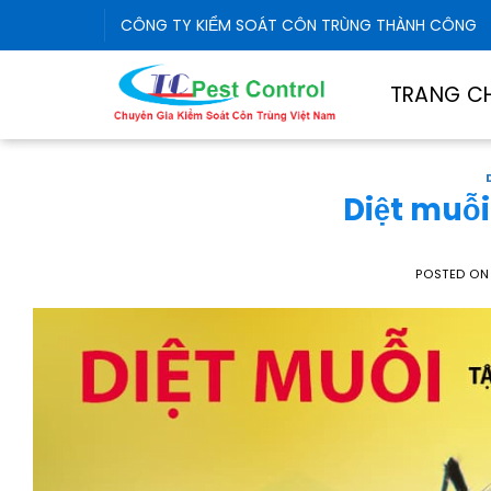
Skip
CÔNG TY KIỂM SOÁT CÔN TRÙNG THÀNH CÔNG
to
content
TRANG C
Diệt muỗi
POSTED O