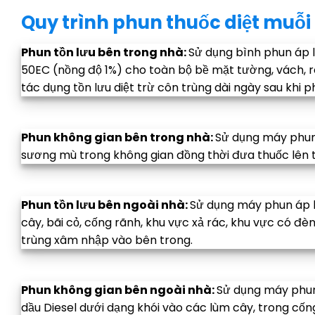
Quy trình phun thuốc diệt muỗi 
Phun tồn lưu bên trong nhà:
Sử dụng bình phun áp 
50EC (nồng độ 1%) cho toàn bộ bề mặt tường, vách, 
tác dụng tồn lưu diệt trừ côn trùng dài ngày sau khi p
Phun không gian bên trong nhà:
Sử dụng máy phun
sương mù trong không gian đồng thời đưa thuốc lên 
Phun tồn lưu bên ngoài nhà:
Sử dụng máy phun áp l
cây, bãi cỏ, cống rãnh, khu vực xả rác, khu vực có 
trùng xâm nhập vào bên trong.
Phun không gian bên ngoài nhà:
Sử dụng máy phun
dầu Diesel dưới dạng khói vào các lùm cây, trong cống