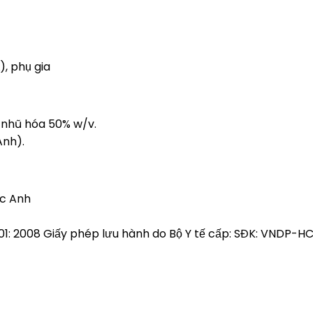
, phụ gia
 nhũ hóa 50% w/v.
Anh).
ốc Anh
01: 2008 Giấy phép lưu hành do Bộ Y tế cấp: SĐK: VNDP-H