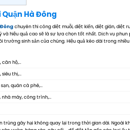
ại Quận Hà Đông
à Đông
chuyên thi công diệt muỗi, diệt kiến, diệt gián, diệt ru
 và hiệu quả cao sẽ là sự lựa chọn tốt nhất. Dịch vụ phun
i trường sinh sản của chúng. Hiệu quả kéo dài trong nhiều
, căn hộ,…
siêu thị,…
h sạn, quán cà phê,…
, nhà máy, công trình,…
rùng gây hại không quay lại trong thời gian dài. Ngoài k