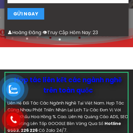
👤Hoàng Đăng 👁Truy Cập Hôm Nay:
23
Hợp tác liên kết các ngành nghề
trên toàn quốc
Liên Hệ Đối Tác Các Ngành Nghề Tại Việt Nam. Hợp Tác
Cùng Nhau Phát Triển: Nhận Lại Lịch Từ Các Đơn Vị Với
Chiết Khấu Hoa Hồng % Cao. Liên Hệ Quảng Cáo ADS, SEO
marketing Lên Tốp GOOGLE Bền Vững Qua Số
Hotline
0583. 226 226
Có Zalo 24/7.