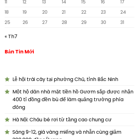
11
12
13
14
15
16
17
18
19
20
21
22
23
24
25
26
27
28
29
30
31
« Th7
Bản Tin Mới
Lễ hội trái cây tại phường Chũ, tỉnh Bắc Ninh
Một hộ dân nhà mặt tiền hồ Gươm sắp được nhận
400 tỉ đồng đền bù để làm quảng trường phía
đông
Hà Nội: Cháu bé rơi từ tầng cao chung cư
Sáng 9-12, giá vàng miếng và nhẫn cùng giảm