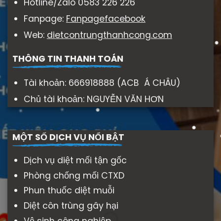
Hotline/Zalo 0583 226 226
Fanpage:
Fanpagefacebook
Web:
dietcontrungthanhcong.com
THÔNG TIN THANH TOÁN
Tài khoản: 666918888 (ACB Á CHÂU)
Chủ tài khoản: NGUYỄN VĂN HƠN
MỘT SỐ DỊCH VỤ NỔI BẬT
Dịch vụ diệt mối tận gốc
Phòng chống mối CTXD
Phun thuốc diệt muỗi
Diệt côn trùng gây hại
Vệ sinh công nghiệp