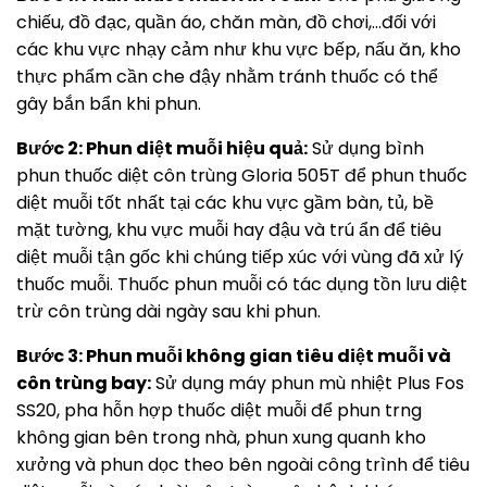
chiếu, đồ đạc, quần áo, chăn màn, đồ chơi,…đối với
các khu vực nhạy cảm như khu vực bếp, nấu ăn, kho
thực phẩm cần che đậy nhằm tránh thuốc có thể
gây bắn bẩn khi phun.
Bước 2: Phun diệt muỗi hiệu quả:
Sử dụng bình
phun thuốc diệt côn trùng Gloria 505T để phun thuốc
diệt muỗi tốt nhất tại các khu vực gầm bàn, tủ, bề
mặt tường, khu vực muỗi hay đậu và trú ẩn để tiêu
diệt muỗi tận gốc khi chúng tiếp xúc với vùng đã xử lý
thuốc muỗi. Thuốc phun muỗi có tác dụng tồn lưu diệt
trừ côn trùng dài ngày sau khi phun.
Bước 3: Phun muỗi không gian tiêu diệt muỗi và
côn trùng bay:
Sử dụng máy phun mù nhiệt Plus Fos
SS20, pha hỗn hợp thuốc diệt muỗi để phun trng
không gian bên trong nhà, phun xung quanh kho
xưởng và phun dọc theo bên ngoài công trình để tiêu