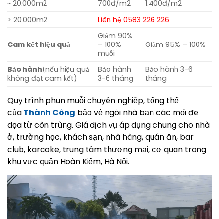
~ 20.000m2
700đ/m2
1.400đ/m2
> 20.000m2
Liên hệ 0583 226 226
Giảm 90%
Cam kết hiệu quả
– 100%
Giảm 95% – 100%
muỗi
Bảo hành
(nếu hiệu quả
Bảo hành
Bảo hành 3-6
không đạt cam kết)
3-6 tháng
tháng
Quy trình phun muỗi chuyên nghiệp, tổng thể
của
Thành Công
bảo vệ ngôi nhà bạn các mối đe
dọa từ côn trùng. Giá dịch vụ áp dụng chung cho nhà
ở, trường học, khách sạn, nhà hàng, quán ăn, bar
club, karaoke, trung tâm thương mại, cơ quan trong
khu vực quận Hoàn Kiếm, Hà Nội.