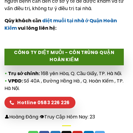
người bệnh cần đến cơ sở y tế để được khám và tư
vấn điều trị, không tự ý điều trị tại nhà.
Qúy khách cần
diệt muỗi tại nhà ở Quận Hoàn
Kiếm
vui lòng liên hệ:
CÔNG TY DIỆT MUỖI - CÔN TRÙNG QUẬN
HOÀN KIẾM
•
Trụ sở chính:
168 yên Hòa, Q. Cầu Giấy, TP. Hà Nội.
•
VPĐD:
Số 40A , Đường Hồng Hà , Q. Hoàn Kiếm , TP.
Hà Nội.
Hotline 0583 226 226
👤Hoàng Đăng 👁Truy Cập Hôm Nay:
23