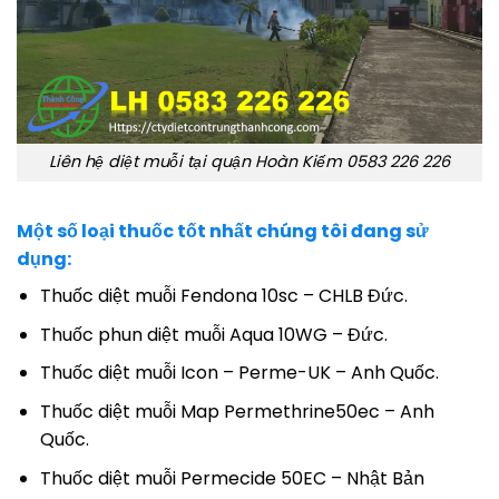
Liên hệ diệt muỗi tại quận Hoàn Kiếm 0583 226 226
Một số loại thuốc tốt nhất chúng tôi đang sử
dụng:
Thuốc diệt muỗi Fendona 10sc – CHLB Đức.
Thuốc phun diệt muỗi Aqua 10WG – Đức.
Thuốc diệt muỗi Icon – Perme-UK – Anh Quốc.
Thuốc diệt muỗi Map Permethrine50ec – Anh
Quốc.
Thuốc diệt muỗi Permecide 50EC – Nhật Bản