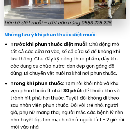
Liên hệ diệt muỗi – diệt côn trùng 0583 226 226
Những lưu ý khi phun thuốc diệt muỗi:
Trước khi phun thuốc diệt muỗi
: Chủ động mở
tất cả các cửa ra vào, kể cả cửa sổ để không khí
lưu thông. Che đậy kỹ càng thực phẩm, đậy kín
các dụng cụ chứa nước, dọn dẹp gọn gàng đồ
dùng. Di chuyển vật nuôi ra khỏi nơi phun thuốc.
Trong khi phun thuốc
: Tạm rời khỏi nhà và khu
vực phun thuốc ít nhất
30 phút
để thuốc khô và
tránh hít phải hơi thuốc. Tuyệt đối không đi theo
sau nhân viên phun thuốc. Đối với trẻ nhỏ, người
già, phụ nữ mang thai, người mắc các bệnh lý nền
như huyết áp, tim mạch nên ở ngoài từ 1 – 2 giờ rồi
mới vào nhà.