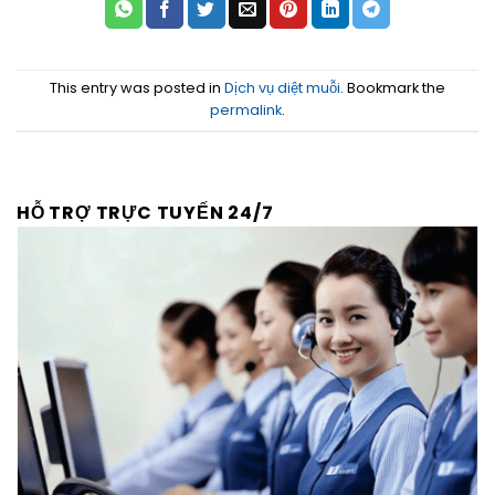
This entry was posted in
Dịch vụ diệt muỗi
. Bookmark the
permalink
.
HỖ TRỢ TRỰC TUYẾN 24/7