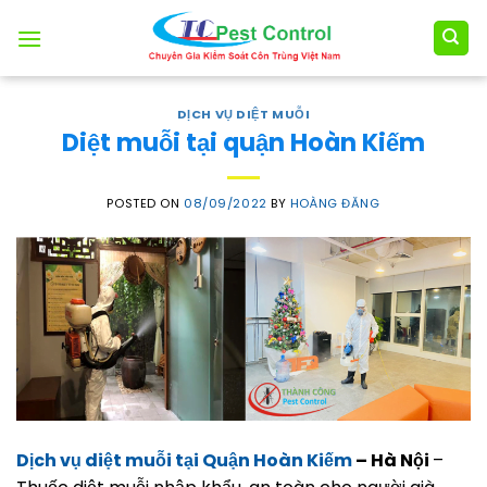
Skip
to
content
DỊCH VỤ DIỆT MUỖI
Diệt muỗi tại quận Hoàn Kiếm
POSTED ON
08/09/2022
BY
HOÀNG ĐĂNG
Dịch vụ diệt muỗi tại Quận Hoàn Kiếm
– Hà Nội
–