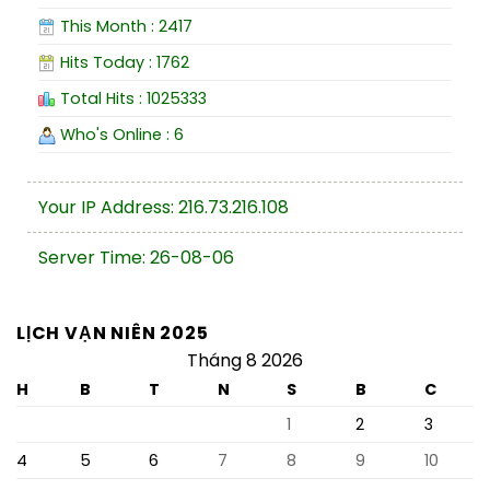
This Month : 2417
Hits Today : 1762
Total Hits : 1025333
Who's Online : 6
Your IP Address: 216.73.216.108
Server Time: 26-08-06
LỊCH VẠN NIÊN 2025
Tháng 8 2026
H
B
T
N
S
B
C
1
2
3
4
5
6
7
8
9
10