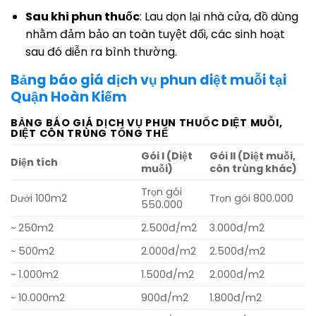
Sau khi phun thuốc
: Lau dọn lại nhà cửa, đồ dùng
nhằm đảm bảo an toàn tuyệt đối, các sinh hoạt
sau đó diễn ra bình thường.
Bảng báo giá dịch vụ phun diệt muỗi tại
Quận Hoàn Kiếm
BẢNG BÁO GIÁ DỊCH VỤ PHUN THUỐC DIỆT MUỖI,
DIỆT CÔN TRÙNG TỔNG THỂ
Gói I (Diệt
Gói II (Diệt muỗi,
Diện tích
muỗi)
côn trùng khác)
Trọn gói
Dưới 100m2
Trọn gói 800.000
550.000
~ 250m2
2.500đ/m2
3.000đ/m2
~ 500m2
2.000đ/m2
2.500đ/m2
~ 1.000m2
1.500đ/m2
2.000đ/m2
~ 10.000m2
900đ/m2
1.800đ/m2