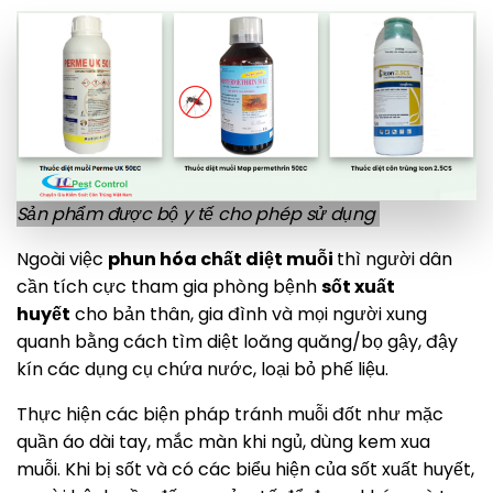
Sản phẩm được bộ y tế cho phép sử dụng
Ngoài việc
phun hóa chất diệt muỗi
thì người dân
cần tích cực tham gia phòng bệnh
sốt xuất
huyết
cho bản thân, gia đình và mọi người xung
quanh bằng cách tìm diệt loăng quăng/bọ gậy, đậy
kín các dụng cụ chứa nước, loại bỏ phế liệu.
Thực hiện các biện pháp tránh muỗi đốt như mặc
quần áo dài tay, mắc màn khi ngủ, dùng kem xua
muỗi. Khi bị sốt và có các biểu hiện của sốt xuất huyết,