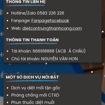
THÔNG TIN LIÊN HỆ
Hotline/Zalo 0583 226 226
Fanpage:
Fanpagefacebook
Web:
dietcontrungthanhcong.com
THÔNG TIN THANH TOÁN
Tài khoản: 666918888 (ACB Á CHÂU)
Chủ tài khoản: NGUYỄN VĂN HƠN
MỘT SỐ DỊCH VỤ NỔI BẬT
Dịch vụ diệt mối tận gốc
Phòng chống mối CTXD
Phun thuốc diệt muỗi