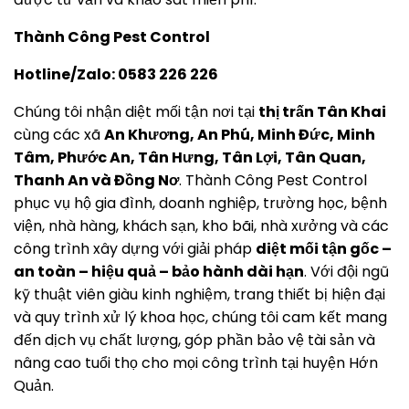
Thành Công Pest Control
Hotli
ne/Zalo: 05
83 226 226
Chúng tôi nhận diệt mối tận nơi tại
thị trấn Tân Khai
cùng các xã
An Khương, An Phú, Minh Đức, Minh
Tâm, Phước An, Tân Hưng, Tân Lợi, Tân Quan,
Thanh An và Đồng Nơ
. Thành Công Pest Control
phục vụ hộ gia đình, doanh nghiệp, trường học, bệnh
viện, nhà hàng, khách sạn, kho bãi, nhà xưởng và các
công trình xây dựng với giải pháp
diệt mối tận gốc –
an toàn – hiệu quả – bảo hành dài hạn
. Với đội ngũ
kỹ thuật viên giàu kinh nghiệm, trang thiết bị hiện đại
và quy trình xử lý khoa học, chúng tôi cam kết mang
đến dịch vụ chất lượng, góp phần bảo vệ tài sản và
nâng cao tuổi thọ cho mọi công trình tại huyện Hớn
Quản.