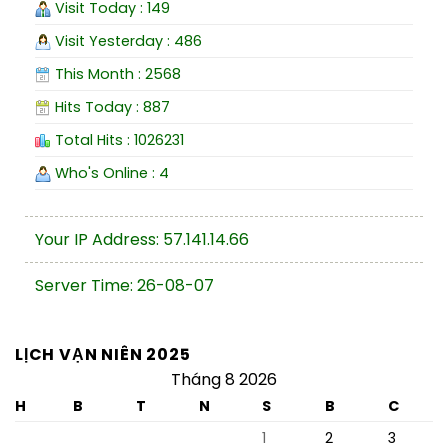
Visit Today : 149
Visit Yesterday : 486
This Month : 2568
Hits Today : 887
Total Hits : 1026231
Who's Online : 4
Your IP Address: 57.141.14.66
Server Time: 26-08-07
LỊCH VẠN NIÊN 2025
Tháng 8 2026
H
B
T
N
S
B
C
1
2
3