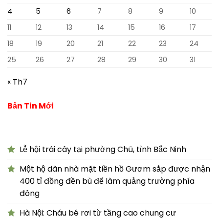
4
5
6
7
8
9
10
11
12
13
14
15
16
17
18
19
20
21
22
23
24
25
26
27
28
29
30
31
« Th7
Bản Tin Mới
Lễ hội trái cây tại phường Chũ, tỉnh Bắc Ninh
Một hộ dân nhà mặt tiền hồ Gươm sắp được nhận
400 tỉ đồng đền bù để làm quảng trường phía
đông
Hà Nội: Cháu bé rơi từ tầng cao chung cư