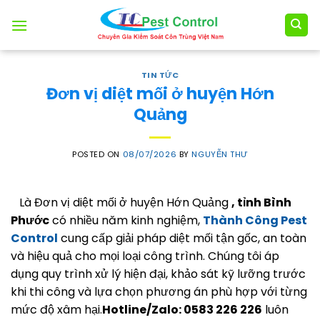
Skip
to
content
TIN TỨC
Đơn vị diệt mối ở huyện Hớn
Quảng
POSTED ON
08/07/2026
BY
NGUYỄN THƯ
Là Đơn vị diệt mối ở huyện Hớn Quảng
, tỉnh Bình
Phước
có nhiều năm kinh nghiệm,
Thành Công Pest
Control
cung cấp giải pháp diệt mối tận gốc, an toàn
và hiệu quả cho mọi loại công trình. Chúng tôi áp
dụng quy trình xử lý hiện đại, khảo sát kỹ lưỡng trước
khi thi công và lựa chọn phương án phù hợp với từng
mức độ xâm hại.
Hotline/Zalo: 0583 226 226
luôn