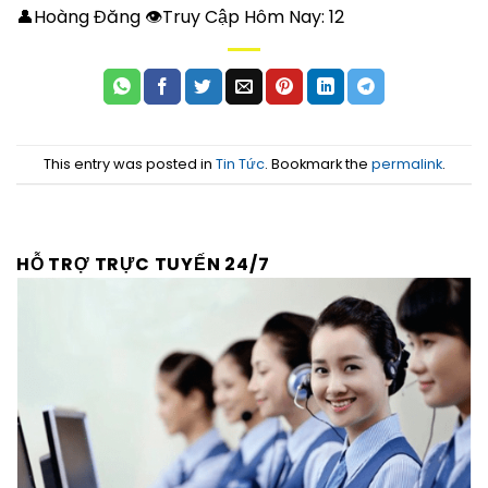
👤Hoàng Đăng 👁Truy Cập Hôm Nay:
12
This entry was posted in
Tin Tức
. Bookmark the
permalink
.
HỖ TRỢ TRỰC TUYẾN 24/7