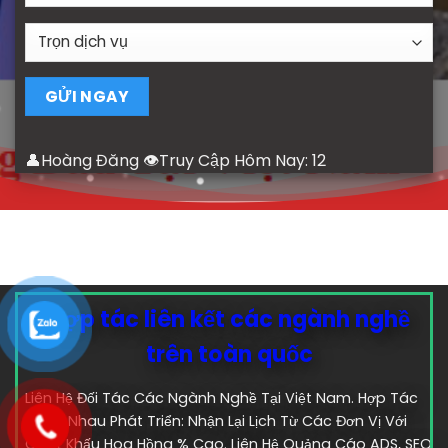
👤Hoàng Đăng 👁Truy Cập Hôm Nay:
12
Hợp tác liên kết các ngành nghề
trên toàn quốc
Liên Hệ Đối Tác Các Ngành Nghề Tại Việt Nam. Hợp Tác
Cùng Nhau Phát Triển: Nhận Lại Lịch Từ Các Đơn Vị Với
Chiết Khấu Hoa Hồng % Cao. Liên Hệ Quảng Cáo ADS, SEO