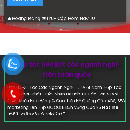
👤Hoàng Đăng 👁Truy Cập Hôm Nay:
10
Hợp tác liên kết các ngành nghề
trên toàn quốc
Liên Hệ Đối Tác Các Ngành Nghề Tại Việt Nam. Hợp Tác
Cùng Nhau Phát Triển: Nhận Lại Lịch Từ Các Đơn Vị Với
Chiết Khấu Hoa Hồng % Cao. Liên Hệ Quảng Cáo ADS, SEO
marketing Lên Tốp GOOGLE Bền Vững Qua Số
Hotline
0583. 226 226
Có Zalo 24/7.