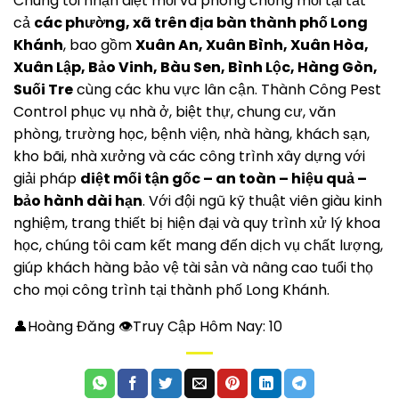
Chúng tôi nhận diệt mối và phòng chống mối tại tất
cả
các phường, xã trên địa bàn thành phố Long
Khánh
, bao gồm
Xuân An, Xuân Bình, Xuân Hòa,
Xuân Lập, Bảo Vinh, Bàu Sen, Bình Lộc, Hàng Gòn,
Suối Tre
cùng các khu vực lân cận. Thành Công Pest
Control phục vụ nhà ở, biệt thự, chung cư, văn
phòng, trường học, bệnh viện, nhà hàng, khách sạn,
kho bãi, nhà xưởng và các công trình xây dựng với
giải pháp
diệt mối tận gốc – an toàn – hiệu quả –
bảo hành dài hạn
. Với đội ngũ kỹ thuật viên giàu kinh
nghiệm, trang thiết bị hiện đại và quy trình xử lý khoa
học, chúng tôi cam kết mang đến dịch vụ chất lượng,
giúp khách hàng bảo vệ tài sản và nâng cao tuổi thọ
cho mọi công trình tại thành phố Long Khánh.
👤Hoàng Đăng 👁Truy Cập Hôm Nay:
10