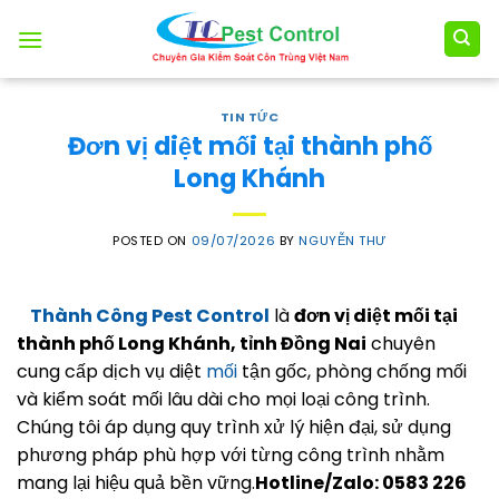
Skip
to
content
TIN TỨC
Đơn vị diệt mối tại thành phố
Long Khánh
POSTED ON
09/07/2026
BY
NGUYỄN THƯ
Thành Công Pest Control
là
đơn vị diệt mối tại
thành phố Long Khánh, tỉnh Đồng Nai
chuyên
cung cấp dịch vụ diệt
mối
tận gốc, phòng chống mối
và kiểm soát mối lâu dài cho mọi loại công trình.
Chúng tôi áp dụng quy trình xử lý hiện đại, sử dụng
phương pháp phù hợp với từng công trình nhằm
mang lại hiệu quả bền vững.
Hotline/Zalo: 0583 226