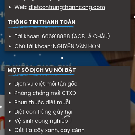
Web:
dietcontrungthanhcong.com
THÔNG TIN THANH TOÁN
Tài khoản: 666918888 (ACB Á CHÂU)
Chủ tài khoản: NGUYỄN VĂN HƠN
MỘT SỐ DỊCH VỤ NỔI BẬT
Dịch vụ diệt mối tận gốc
Phòng chống mối CTXD
Phun thuốc diệt muỗi
Diệt côn trùng gây hại
Vệ sinh công nghiệp
Cắt tỉa cây xanh, cây cảnh