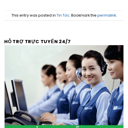
This entry was posted in
Tin Tức
. Bookmark the
permalink
.
HỖ TRỢ TRỰC TUYẾN 24/7