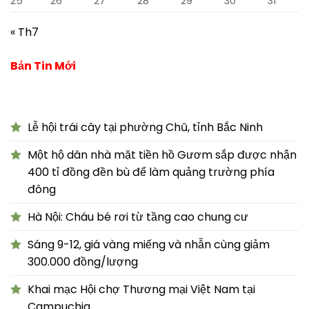
25
26
27
28
29
30
31
« Th7
Bản Tin Mới
Lễ hội trái cây tại phường Chũ, tỉnh Bắc Ninh
Một hộ dân nhà mặt tiền hồ Gươm sắp được nhận
400 tỉ đồng đền bù để làm quảng trường phía
đông
Hà Nội: Cháu bé rơi từ tầng cao chung cư
Sáng 9-12, giá vàng miếng và nhẫn cùng giảm
300.000 đồng/lượng
Khai mạc Hội chợ Thương mại Việt Nam tại
Campuchia