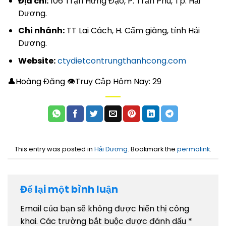
Địa chỉ:
106 Trận Hưng Đạo, P. Trần Phú, Tp. Hải
Dương.
Chi nhánh:
TT Lai Cách, H. Cẩm giàng, tỉnh Hải
Dương.
Website:
ctydietcontrungthanhcong.com
👤Hoàng Đăng 👁Truy Cập Hôm Nay:
29
This entry was posted in
Hải Dương
. Bookmark the
permalink
.
Để lại một bình luận
Email của bạn sẽ không được hiển thị công
khai.
Các trường bắt buộc được đánh dấu
*