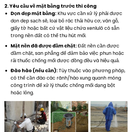
2. Yêu cầu về mặt bằng trước thi công
Dọn dẹp mặt bằng:
Khu vực cần xử lý phải được
dọn dẹp sạch sẽ, loại bỏ rác thải hữu cơ, ván gỗ,
giấy tờ hoặc bất cứ vật liệu chứa xenlulô có sẵn
trong nền đất có thể thu hút mối.
Mặt nền đã được đầm chặt:
Đất nền cần được
đầm chặt, san phẳng để đảm bảo việc phun hoặc
rải thuốc chống mối được đồng đều và hiệu quả.
Đào hào (nếu cần):
Tùy thuộc vào phương pháp,
có thể cần đào các rãnh/hào xung quanh móng
công trình để xử lý thuốc chống mối dạng bột
hoặc lỏng.