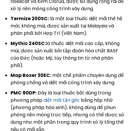
flosilicat và Kẽm Clorua, được sử dụng rộng rãi để
xử lý nền móng công trình xây dựng.
Termize 200SC:
là một loại thuốc diệt mối thế hệ
mới, không mùi, được sản xuất tại Malaysia và
phân phối bởi Hợp Trí (Việt Nam).
Mythic 240SC:
là thuốc diệt mối cao cấp, không
mùi, được sản xuất bởi tập đoàn hóa chất BASF
của Đức (hoặc Mỹ, tùy thông tin từ nhà phân
phối).
Map Boxer 30EC:
một chế phẩm chuyên dụng để
phòng chống và diệt mối công trình xây dựng.
PMC 90DP:
Đây là loại thuốc bột dùng trong
phương pháp
diệt mối tận gốc
bằng hộp nhử
(phương pháp hóa sinh), không dùng để phun
phòng nền móng trực tiếp, nhưng có thể được sử
dụng như một phần trong quy trình xử lý tổng thể
nếu có mối sẵn.