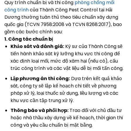
Quy trình chuẩn bị và thi công
phòng chống mối
công trình
của Thành Công Pest Control tại Hải
Dương thường tuân thủ theo tiêu chuẩn xây dựng
quốc gia (TCVN 7958:2008 và TCVN 8268:2017), bao
gồm các bước chính sau
:
1. Công tác chuẩn bị
Khảo sát và đánh giá:
Kỹ sư của Thành Công sẽ
tiến hành khảo sát kỹ lưỡng khu vực thi công để
xác định loại mối, mức độ xâm hại (nếu có), cấu
trúc công trình và các vật liệu dễ bị mối tấn công.
Lập phương án thi công:
Dựa trên kết quả khảo
sát, công ty sẽ lập kế hoạch chi tiết về phương
pháp xử lý, loại thuốc sử dụng, liều lượng và các
khu vực cần tập trung xử lý.
Thông báo và phối hợp:
Trao đổi với chủ đầu tư
hoặc nhà thầu xây dựng về kế hoạch, thời gian thi
công và yêu cầu chuẩn bị mặt bằng.