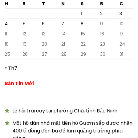
H
B
T
N
S
B
C
1
2
3
4
5
6
7
8
9
10
11
12
13
14
15
16
17
18
19
20
21
22
23
24
25
26
27
28
29
30
31
« Th7
Bản Tin Mới
Lễ hội trái cây tại phường Chũ, tỉnh Bắc Ninh
Một hộ dân nhà mặt tiền hồ Gươm sắp được nhận
400 tỉ đồng đền bù để làm quảng trường phía