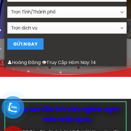
👤Hoàng Đăng 👁Truy Cập Hôm Nay:
14
Hợp tác liên kết các ngành nghề
trên toàn quốc