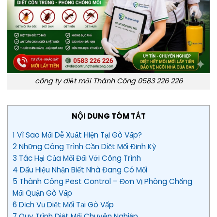
công ty diệt mối Thành Công 0583 226 226
NỘI DUNG TÓM TẮT
1 Vì Sao Mối Dễ Xuất Hiện Tại Gò Vấp?
2 Những Công Trình Cần Diệt Mối Định Kỳ
3 Tác Hại Của Mối Đối Với Công Trình
4 Dấu Hiệu Nhận Biết Nhà Đang Có Mối
5 Thành Công Pest Control – Đơn Vị Phòng Chống
Mối Quận Gò Vấp
6 Dịch Vụ Diệt Mối Tại Gò Vấp
7 Quy Trình Diệt Mối Chuyên Nghiệp