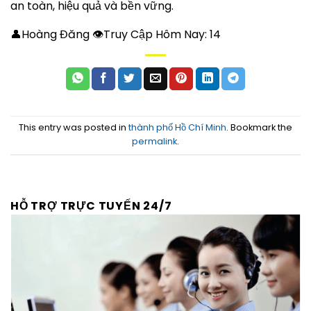
an toàn, hiệu quả và bền vững.
👤Hoàng Đăng 👁Truy Cập Hôm Nay:
14
This entry was posted in
thành phố Hồ Chí Minh
. Bookmark the
permalink
.
HỖ TRỢ TRỰC TUYẾN 24/7