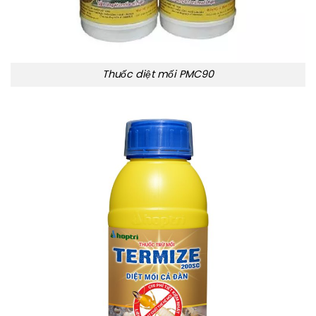
Thuốc diệt mối PMC90