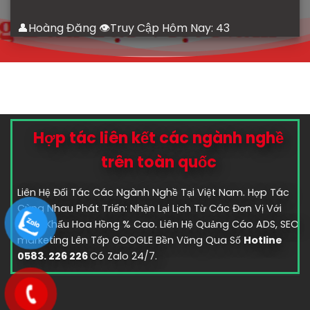
👤Hoàng Đăng 👁Truy Cập Hôm Nay:
43
Hợp tác liên kết các ngành nghề
trên toàn quốc
Liên Hệ Đối Tác Các Ngành Nghề Tại Việt Nam. Hợp Tác
Cùng Nhau Phát Triển: Nhận Lại Lịch Từ Các Đơn Vị Với
Chiết Khấu Hoa Hồng % Cao. Liên Hệ Quảng Cáo ADS, SEO
marketing Lên Tốp GOOGLE Bền Vững Qua Số
Hotline
0583. 226 226
Có Zalo 24/7.