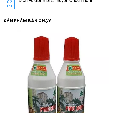
Dịch vụ diệt mối tại huyện Châu Thành
07
Th8
SẢN PHẨM BÁN CHẠY