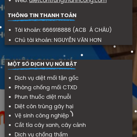
Web:
dietcontrungthanhcong.com
THÔNG TIN THANH TOÁN
Tài khoản: 666918888 (ACB Á CHÂU)
Chủ tài khoản: NGUYỄN VĂN HƠN
MỘT SỐ DỊCH VỤ NỔI BẬT
Dịch vụ diệt mối tận gốc
Phòng chống mối CTXD
Phun thuốc diệt muỗi
Diệt côn trùng gây hại
Vệ sinh công nghiệp
Cắt tỉa cây xanh, cây cảnh
Dịch vụ chống thấm