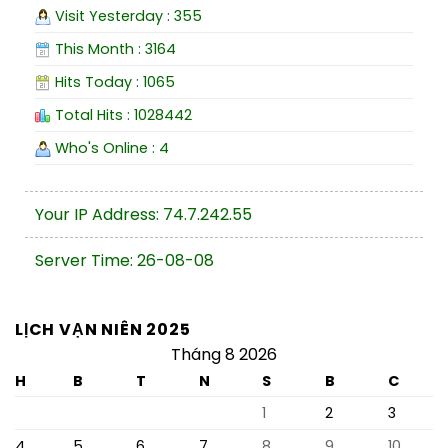
Visit Yesterday : 355
This Month : 3164
Hits Today : 1065
Total Hits : 1028442
Who's Online : 4
Your IP Address: 74.7.242.55
Server Time: 26-08-08
LỊCH VẠN NIÊN 2025
Tháng 8 2026
H
B
T
N
S
B
C
1
2
3
4
5
6
7
8
9
10