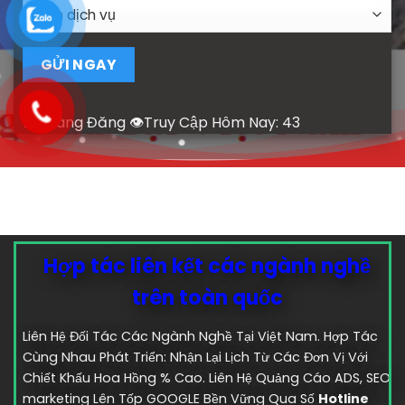
👤Hoàng Đăng 👁Truy Cập Hôm Nay:
43
Hợp tác liên kết các ngành nghề
trên toàn quốc
Liên Hệ Đối Tác Các Ngành Nghề Tại Việt Nam. Hợp Tác
Cùng Nhau Phát Triển: Nhận Lại Lịch Từ Các Đơn Vị Với
Chiết Khấu Hoa Hồng % Cao. Liên Hệ Quảng Cáo ADS, SEO
marketing Lên Tốp GOOGLE Bền Vững Qua Số
Hotline