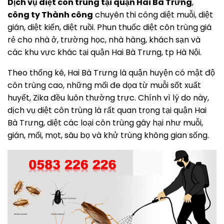
Dịch vụ diệt côn trùng tại quận Hai Bà Trưng
,
công ty Thành công
chuyên thi công diệt muỗi, diệt
gián, diệt kiến, diệt ruồi. Phun thuốc diệt côn trùng giá
rẻ cho nhà ở, trường học, nhà hàng, khách sạn và
các khu vực khác tại quận Hai Bà Trưng, tp Hà Nội.
Theo thống kê, Hai Bà Trưng là quận huyện có mật độ
côn trùng cao, những mối đe dọa từ muỗi sốt xuất
huyết, Zika đều luôn thường trực. Chính vì lý do này,
dịch vụ diệt côn trùng là rất quan trọng tại quận Hai
Bà Trưng, diệt các loại côn trùng gây hại như muỗi,
gián, mối, mọt, sâu bọ và khử trùng không gian sống.