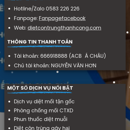
Hotline/Zalo 0583 226 226
Fanpage:
Fanpagefacebook
Web:
dietcontrungthanhcong.com
THÔNG TIN THANH TOÁN
Tài khoản: 666918888 (ACB Á CHÂU)
Chủ tài khoản: NGUYỄN VĂN HƠN
MỘT SỐ DỊCH VỤ NỔI BẬT
Dịch vụ diệt mối tận gốc
Phòng chống mối CTXD
Phun thuốc diệt muỗi
Diệt côn trùng gây hại