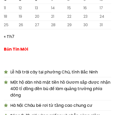
11
12
13
14
15
16
17
18
19
20
21
22
23
24
25
26
27
28
29
30
31
« Th7
Bản Tin Mới
Lễ hội trái cây tại phường Chũ, tỉnh Bắc Ninh
Một hộ dân nhà mặt tiền hồ Gươm sắp được nhận
400 tỉ đồng đền bù để làm quảng trường phía
đông
Hà Nội: Cháu bé rơi từ tầng cao chung cư