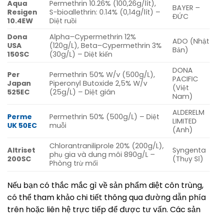
Aqua
Permethrin 10.26% (100,26g/lít),
BAYER –
Resigen
S-bioallethrin: 0.14% (0,14g/lít) –
ĐỨC
10.4EW
Diệt ruồi
Dona
Alpha–Cypermethrin 12%
ADO (Nhật
USA
(120g/L), Beta–Cypermethrin 3%
Bản)
150SC
(30g/L) – Diệt kiến
DONA
Per
Permethrin 50% W/v (500g/L),
PACIFIC
Japan
Piperonyl Butoxide 2,5% W/v
(Việt
525EC
(25g/L) – Diệt gián
Nam)
ALDERELM
Perme
Permethrin 50% (500g/L) – Diệt
LIMITED
UK 50EC
muỗi
(Anh)
Chlorantraniliprole 20% (200g/L),
Altriset
Syngenta
phụ gia và dung môi 890g/L –
200SC
(Thụy Sĩ)
Phòng trừ mối
Nếu bạn có thắc mắc gì về sản phẩm diệt côn trùng,
có thể tham khảo chi tiết thông qua đường dẫn phía
trên hoặc liên hệ trực tiếp để được tư vấn. Các sản