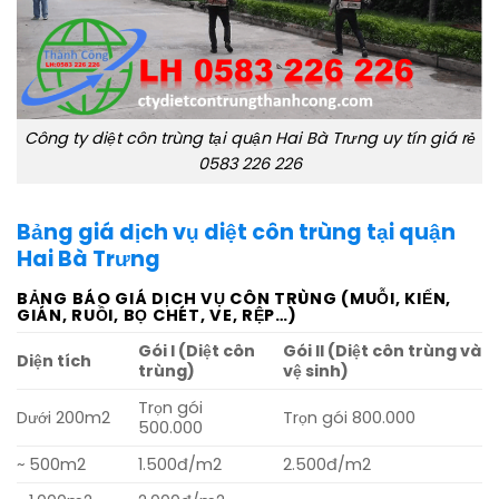
Công ty diệt côn trùng tại quận Hai Bà Trưng uy tín giá rẻ
0583 226 226
Bảng giá dịch vụ diệt côn trùng tại quận
Hai Bà Trưng
BẢNG BÁO GIÁ DỊCH VỤ CÔN TRÙNG (MUỖI, KIẾN,
GIÁN, RUỒI, BỌ CHÉT, VE, RỆP…)
Gói I (Diệt côn
Gói II (Diệt côn trùng và
Diện tích
trùng)
vệ sinh)
Trọn gói
Dưới 200m2
Trọn gói 800.000
500.000
~ 500m2
1.500đ/m2
2.500đ/m2