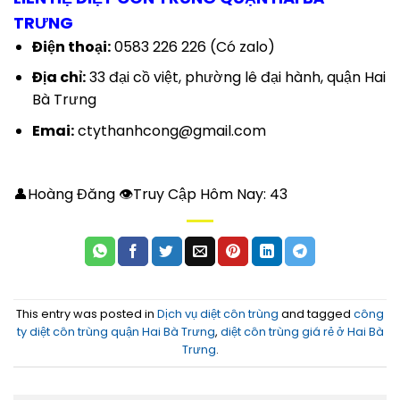
TRƯNG
Điện thoại:
0583 226 226 (Có zalo)
Địa chỉ:
33 đại cồ việt, phường lê đại hành, quận Hai
Bà Trưng
Emai:
ctythanhcong@gmail.com
👤Hoàng Đăng 👁Truy Cập Hôm Nay:
43
This entry was posted in
Dịch vụ diệt côn trùng
and tagged
công
ty diệt côn trùng quận Hai Bà Trưng
,
diệt côn trùng giá rẻ ở Hai Bà
Trưng
.