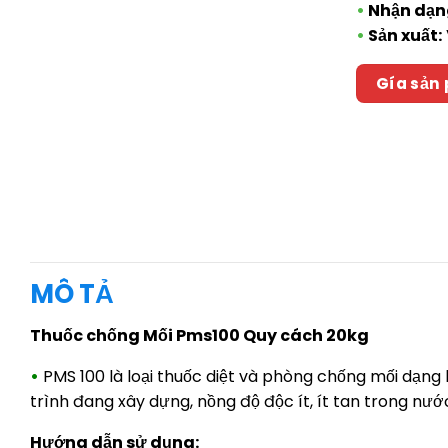
•
Nhận dạn
•
Sản xuất:
Gía sản
MÔ TẢ
Thuốc chống Mối Pms100 Quy cách 20kg
•
PMS 100 là loại thuốc diệt và phòng chống mối dạn
trình đang xây dựng, nồng độ độc ít, ít tan trong n
Hướng dẫn sử dụng: