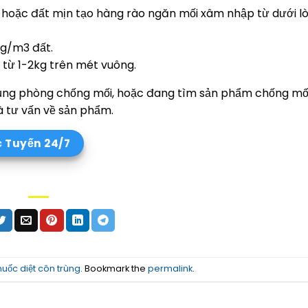
 hoặc đất mịn tạo hàng rào ngăn mối xâm nhập từ dưới l
kg/m3 đất.
 từ 1-2kg trên mét vuông.
dụng phòng chống mối, hoặc đang tìm sản phẩm chống mố
à tư vấn về sản phẩm.
c Tuyến 24/7
huốc diệt côn trùng
. Bookmark the
permalink
.