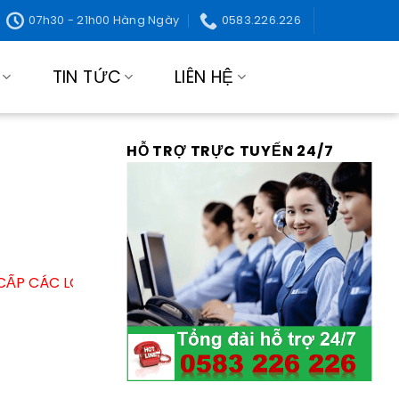
07h30 - 21h00 Hàng Ngày
0583.226.226
TIN TỨC
LIÊN HỆ
HỖ TRỢ TRỰC TUYẾN 24/7
 LOẠI THUỐC DIỆT MUỖI – DIỆT CÔN TRÙNG UY TÍN – GI