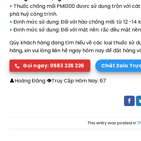
•
Thuốc chống mối PMS100 được sử dụng trộn với cát
phá huỷ công trình.
•
Định mức sử dụng: Đối với hào chống mối: từ 12 -14 
•
Định mức sử dụng: Đối với mặt nền: rắc đều mặt nền
Qúy khách hàng đang tìm hiểu về các loại thuốc sử 
hãng, xin vui lòng liên hệ ngay hôm nay để đặt hàng v
Gọi ngay: 0583 226 226
Chát Zalo Trự
👤Hoàng Đăng 👁Truy Cập Hôm Nay:
67
This entry was posted in
T