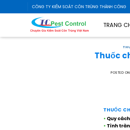
Skip
CÔNG TY KIỂM SOÁT CÔN TRÙNG THÀNH CÔNG
to
content
TRANG C
THU
Thuốc c
POSTED O
THUỐC CH
•
Quy cách
•
Tình tràn