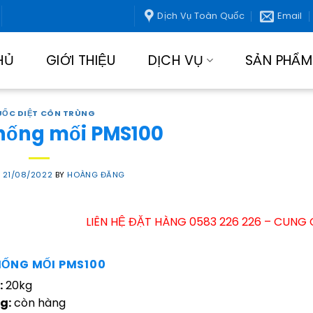
Dịch Vụ Toàn Quốc
Email
HỦ
GIỚI THIỆU
DỊCH VỤ
SẢN PHẨM
ỐC DIỆT CÔN TRÙNG
hống mối PMS100
N
21/08/2022
BY
HOÀNG ĐĂNG
LIÊN HỆ ĐẶT HÀNG 0583 226 226 – CUNG CẤP CÁC
ỐNG MỐI PMS100
:
20kg
g:
còn hàng