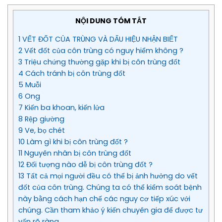
NỘI DUNG TÓM TẮT
1 VẾT ĐỐT CỦA TRÙNG VÀ DẤU HIỆU NHẬN BIẾT
2 Vết đốt của côn trùng có nguy hiểm không ?
3 Triệu chứng thường gặp khi bị côn trùng đốt
4 Cách tránh bị côn trùng đốt
5 Muỗi
6 Ong
7 Kiến ba khoan, kiến lửa
8 Rệp giường
9 Ve, bọ chét
10 Làm gì khi bị côn trùng đốt ?
11 Nguyên nhân bị côn trùng đốt
12 Đối tượng nào dễ bị côn trùng đốt ?
13 Tất cả mọi người đều có thể bị ảnh hưởng do vết
đốt của côn trùng. Chúng ta có thể kiểm soát bệnh
này bằng cách hạn chế các nguy cơ tiếp xúc với
chúng. Cần tham khảo ý kiến chuyên gia để được tư
vấn rõ ràng.