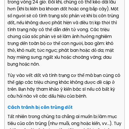
trong vòng 24 giờ. Đôi khi, chúng có thể kéo dài lâu
hơn (khi bị kiến ba khoan đốt hoặc ong bắp cày). Một
số người sẽ có tình trạng sốc phản vệ khi bị côn trùng
đốt, nếu không được phát hiện và điều trị kịp thời thì
tình trạng này có thể dẫn đến tử vong. Các triệu
chứng của sốc phản vệ sẽ làm ảnh hưởng nghiêm
trọng đến toàn bộ cơ thể con người, bao gồm: khó
thở, khó nuốt; tức ngực; phát ban hoặc đỏ da; mặt
hay miệng sưng; ngất xỉu hoặc choáng váng; đau
bụng hoặc nôn.
Tùy vào vết đốt và tình trạng cơ thể mà bạn cũng có
thể gặp các triệu chứng khác không được đề cập ở
trên. Bạn hãy tham khảo ý kiến bác sĩ nếu có bất kỳ
câu hỏi nào về các dấu hiệu của bệnh.
Cách tránh bị côn trùng đốt
Tất nhiên trong chúng ta chẳng ai muốn bị làm mục
tiêu của côn trùng (như muỗi, ong hoặc kiến, vv…). Tuy