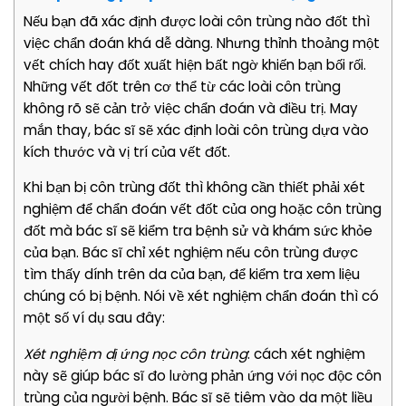
Nếu bạn đã xác định được loài côn trùng nào đốt thì
việc chẩn đoán khá dễ dàng. Nhưng thỉnh thoảng một
vết chích hay đốt xuất hiện bất ngờ khiến bạn bối rối.
Những vết đốt trên cơ thể từ các loài côn trùng
không rõ sẽ cản trở việc chẩn đoán và điều trị. May
mắn thay, bác sĩ sẽ xác định loài côn trùng dựa vào
kích thước và vị trí của vết đốt.
Khi bạn bị côn trùng đốt thì không cần thiết phải xét
nghiệm để chẩn đoán vết đốt của ong hoặc côn trùng
đốt mà bác sĩ sẽ kiểm tra bệnh sử và khám sức khỏe
của bạn. Bác sĩ chỉ xét nghiệm nếu côn trùng được
tìm thấy dính trên da của bạn, để kiểm tra xem liệu
chúng có bị bệnh. Nói về xét nghiệm chẩn đoán thì có
một số ví dụ sau đây:
Xét nghiệm dị ứng nọc côn trùng
: cách xét nghiệm
này sẽ giúp bác sĩ đo lường phản ứng với nọc độc côn
trùng của người bệnh. Bác sĩ sẽ tiêm vào da một liều