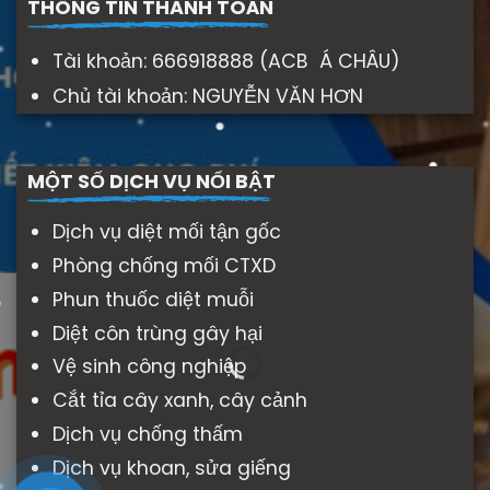
THÔNG TIN THANH TOÁN
Tài khoản: 666918888 (ACB Á CHÂU)
Chủ tài khoản: NGUYỄN VĂN HƠN
MỘT SỐ DỊCH VỤ NỔI BẬT
Dịch vụ diệt mối tận gốc
Phòng chống mối CTXD
Phun thuốc diệt muỗi
Diệt côn trùng gây hại
Vệ sinh công nghiệp
Cắt tỉa cây xanh, cây cảnh
Dịch vụ chống thấm
Dịch vụ khoan, sửa giếng