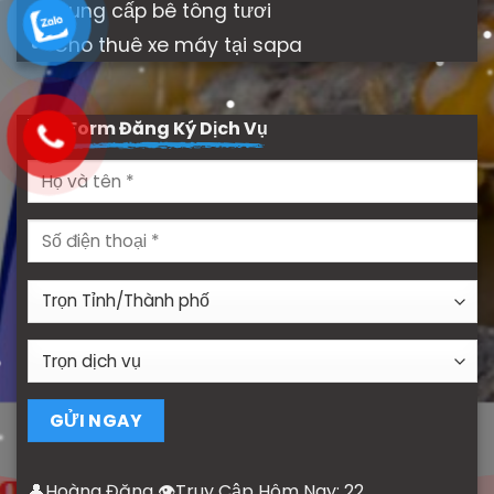
Cung cấp bê tông tươi
Cho thuê xe máy tại sapa
🇻🇳
Form Đăng Ký Dịch Vụ
👤Hoàng Đăng 👁Truy Cập Hôm Nay:
22