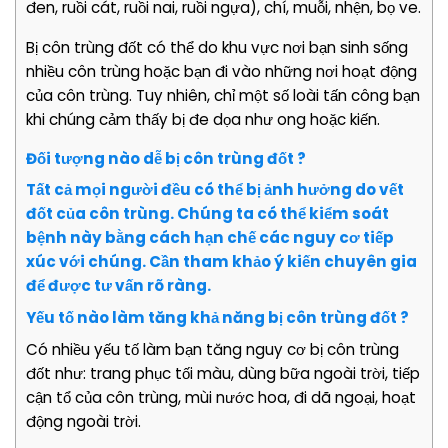
đen, ruồi cát, ruồi nai, ruồi ngựa), chí, muỗi, nhện, bọ ve.
Bị côn trùng đốt có thể do khu vực nơi bạn sinh sống
nhiều côn trùng hoặc bạn đi vào những nơi hoạt động
của côn trùng. Tuy nhiên, chỉ một số loài tấn công bạn
khi chúng cảm thấy bị đe dọa như ong hoặc kiến.
Đối tượng nào dễ bị côn trùng đốt ?
Tất cả mọi người đều có thể bị ảnh hưởng do vết
đốt của côn trùng. Chúng ta có thể kiểm soát
bệnh này bằng cách hạn chế các nguy cơ tiếp
xúc với chúng. Cần tham khảo ý kiến chuyên gia
để được tư vấn rõ ràng.
Yếu tố nào làm tăng khả năng bị côn trùng đốt ?
Có nhiều yếu tố làm bạn tăng nguy cơ bị côn trùng
đốt như: trang phục tối màu, dùng bữa ngoài trời, tiếp
cận tổ của côn trùng, mùi nước hoa, đi dã ngoại, hoạt
động ngoài trời.