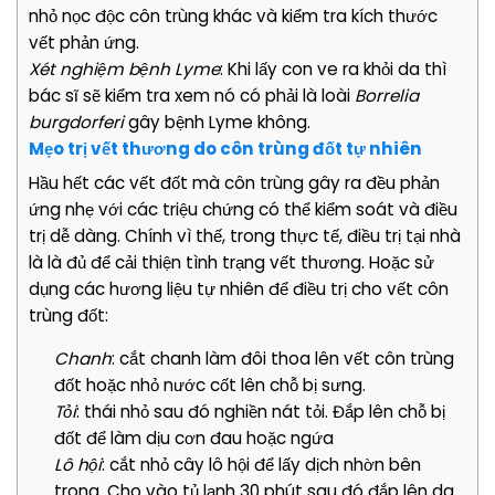
nhỏ nọc độc côn trùng khác và kiểm tra kích thước
vết phản ứng.
Xét nghiệm bệnh Lyme
: Khi lấy con ve ra khỏi da thì
bác sĩ sẽ kiểm tra xem nó có phải là loài
Borrelia
burgdorferi
gây bệnh Lyme không.
Mẹo trị vết thương do côn trùng đốt tự nhiên
Hầu hết các vết đốt mà côn trùng gây ra đều phản
ứng nhẹ với các triệu chứng có thể kiểm soát và điều
trị dễ dàng. Chính vì thế, trong thực tế, điều trị tại nhà
là là đủ để cải thiện tình trạng vết thương. Hoặc sử
dụng các hương liệu tự nhiên để điều trị cho vết côn
trùng đốt:
Chanh
: cắt chanh làm đôi thoa lên vết côn trùng
đốt hoặc nhỏ nước cốt lên chỗ bị sưng.
Tỏi
: thái nhỏ sau đó nghiền nát tỏi. Đắp lên chỗ bị
đốt để làm dịu cơn đau hoặc ngứa
Lô hội
: cắt nhỏ cây lô hội để lấy dịch nhờn bên
trong. Cho vào tủ lạnh 30 phút sau đó đắp lên da.