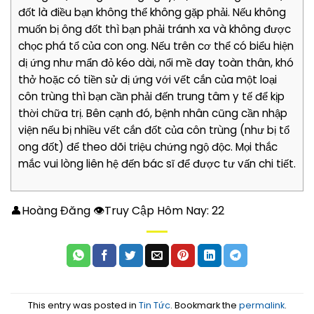
đốt là điều bạn không thể không gặp phải. Nếu không
muốn bị ông đốt thì bạn phải tránh xa và không được
chọc phá tổ của con ong. Nếu trên cơ thể có biểu hiện
dị ứng như mẩn đỏ kéo dài, nổi mề đay toàn thân, khó
thở hoặc có tiền sử dị ứng với vết cắn của một loại
côn trùng thì bạn cần phải đến trung tâm y tế để kịp
thời chữa trị. Bên cạnh đó, bệnh nhân cũng cần nhập
viện nếu bị nhiều vết cắn đốt của côn trùng (như bị tổ
ong đốt) để theo dõi triệu chứng ngộ độc. Mọi thắc
mắc vui lòng liên hệ đến bác sĩ để được tư vấn chi tiết.
👤Hoàng Đăng 👁Truy Cập Hôm Nay:
22
This entry was posted in
Tin Tức
. Bookmark the
permalink
.