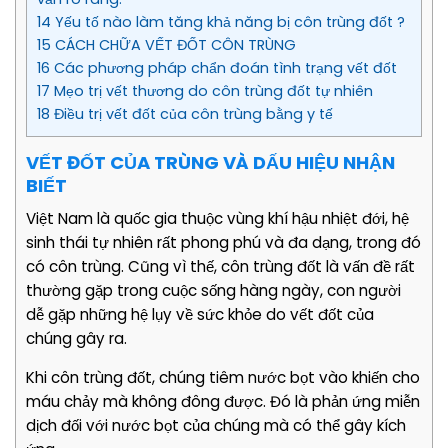
14 Yếu tố nào làm tăng khả năng bị côn trùng đốt ?
15 CÁCH CHỮA VẾT ĐỐT CÔN TRÙNG
16 Các phương pháp chẩn đoán tình trạng vết đốt
17 Mẹo trị vết thương do côn trùng đốt tự nhiên
18 Điều trị vết đốt của côn trùng bằng y tế
VẾT ĐỐT CỦA TRÙNG VÀ DẤU HIỆU NHẬN
BIẾT
Việt Nam là quốc gia thuộc vùng khí hậu nhiệt đới, hệ
sinh thái tự nhiên rất phong phú và đa dạng, trong đó
có côn trùng. Cũng vì thế, côn trùng đốt là vấn đề rất
thường gặp trong cuộc sống hàng ngày, con người
dễ gặp những hệ lụy về sức khỏe do vết đốt của
chúng gây ra.
Khi côn trùng đốt, chúng tiêm nước bọt vào khiến cho
máu chảy mà không đông được. Đó là phản ứng miễn
dịch đối với nước bọt của chúng mà có thể gây kích