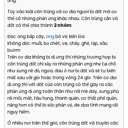
ứng.
Tùy vào loài côn trùng và cơ địa người bị đốt mà cơ
thể có những phản ứng khác nhau. Côn trùng cắn và
đốt có thể chia thành
2 nhóm
:
Độc: ong bắp cày,
ong
bò vẽ, kiến lửa
Không độc: muỗi, bọ chét, ve, chấy, ghẻ, rập, sâu
bướm
Trên cơ địa không bị dị ứng thì những trường hợp bị
côn trùng đốt chỉ xảy ra những phản ứng nhẹ tại chỗ
như sưng nề đỏ, ngứa, đau ở nơi bị đốt và sẽ tự biến
mất sau vài giờ hoặc trong vòng 24 giờ. Trên cơ địa
dị ứng thì vết đốt của côn trùng có thể gây ra các
phản ứng dị ứng toàn thân như nổi mề đay, sưng phù
nề môi, mắt, hầu họng, thanh quản, co thắt phế quản,
nặng hơn có thể bị sốc phản vệ, đe dọa tính mạng rất
nguy hiểm.
Ở nhiều nơi trên thế giới, côn trùng đốt và truyền các