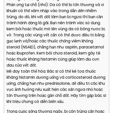
Phản ứng tại chỗ (nhỏ): Da có thể bị tổn thương và vi
khuẩn có thể xâm nhập vào trong dẫn đến nhiễm
trùng, do đó, khi vết đốt làm bạn bị ngứa thì bạn cần
tránh hành động là gãi. Bạn nên tránh việc sử dụng
kem bôi hoặc thuốc mỡ lên vùng da có bóng nước bị
vỡ. Trong các vùng vết cắn có thể được điều trị bằng
gạc lạnh và/hoặc các thuốc chống viêm không
steroid (NSAID), chẳng hạn như aspirin, paracetamol
hoặc ibuprofen. Kem bôi chứa steroid, kem gây tê
hoặc thuốc kháng histamin cũng giúp làm dịu cơn
đau của vết đốt.
Mề đay toàn thể hóa: Bác sĩ có thể kê toa thuốc
kháng histamin đường uống và corticosteroid đường
uống, chẳng hạn như prednisolone, để điều trị các khu
vực ảnh hưởng nếu xuất hiện các sẩn ngứa nhỏ hoặc
tổn thương trên hoặc gần chỗ đốt. Hãy tìm gặp bác sĩ
khi triệu chứng có diễn biến xấu.
Trong cuộc sống thường ngày, bị côn trùng cắn hoặc