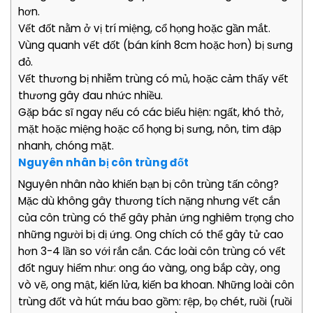
hơn.
Vết đốt nằm ở vị trí miệng, cổ họng hoặc gần mắt.
Vùng quanh vết đốt (bán kính 8cm hoặc hơn) bị sưng
đỏ.
Vết thương bị nhiễm trùng có mủ, hoặc cảm thấy vết
thương gây đau nhức nhiều.
Gặp bác sĩ ngay nếu có các biểu hiện: ngất, khó thở,
mặt hoặc miệng hoặc cổ họng bị sưng, nôn, tim đập
nhanh, chóng mặt.
Nguyên nhân bị côn trùng đốt
Nguyên nhân nào khiến bạn bị côn trùng tấn công?
Mặc dù không gây thương tích nặng nhưng vết cắn
của côn trùng có thể gây phản ứng nghiêm trọng cho
những người bị dị ứng. Ong chích có thể gây tử cao
hơn 3-4 lần so với rắn cắn. Các loài côn trùng có vết
đốt nguy hiểm như: ong áo vàng, ong bắp cày, ong
vò vẽ, ong mật, kiến lửa, kiến ba khoan. Những loài côn
trùng đốt và hút máu bao gồm: rệp, bọ chét, ruồi (ruồi