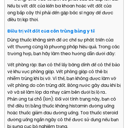
Nếu bị vết đốt của kiến ba khoan hoặc vết đốt của
ong bắp cày thì phải đến gặp bác sĩ ngay để được
điều trị kịp thời.
Điều trị vết đốt của côn trùng bằng y tế
Dùng thuốc kháng sinh để ức chế sự phát triển của
vết thương cũng là phương pháp hiệu quả. Trong các
trường hơp, bạn hãy làm theo hướng dẫn dưới đây:
Vết phồng rộp: Bạn có thể lấy băng dính để có thể bảo
vệ khu vực phồng giộp. Vết phồng giộp có thê bị
nhiễm trùng khi bị vỡ. Vì thế, bạn không được làm vỡ
vết phồng do côn trùng đốt. Bóng nước gây đau khi bị
vỡ và sẽ làm lớp da nhạy cảm bên dưới bị lộ ra..
Phản ứng tại chỗ (lớn): Đối với tình trạng này, bạn có
thể điều trị bằng thuốc kháng histamin đường uống
hoặc thuốc giảm đau đường uống. Toa thuốc steroid
đường uống ngắn ngày có thể được sử dụng nếu bạn
bị sưng cục bộ nghiêm trọng.