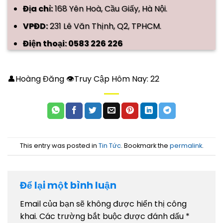
Địa chỉ:
168 Yên Hoà, Cầu Giấy, Hà Nội.
VPĐD:
231 Lê Văn Thịnh, Q2, TPHCM.
Điện thoại: 0583 226 226
👤Hoàng Đăng 👁Truy Cập Hôm Nay:
22
This entry was posted in
Tin Tức
. Bookmark the
permalink
.
Để lại một bình luận
Email của bạn sẽ không được hiển thị công
khai.
Các trường bắt buộc được đánh dấu
*