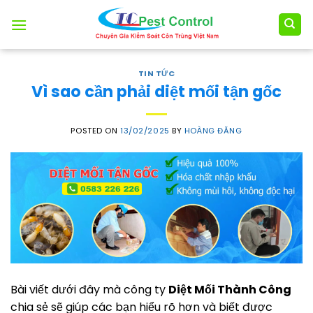
Skip
to
content
TIN TỨC
Vì sao cần phải diệt mối tận gốc
POSTED ON
13/02/2025
BY
HOÀNG ĐĂNG
Bài viết dưới đây mà công ty
Diệt Mối Thành Công
chia sẻ sẽ giúp các bạn hiểu rõ hơn và biết được