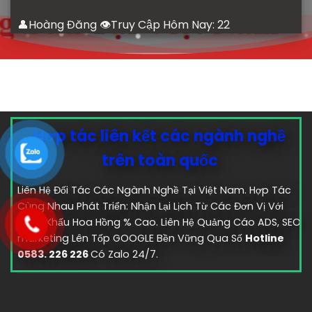
👤Hoàng Đăng 👁Truy Cập Hôm Nay:
22
Hợp tác liên kết các ngành nghề
trên toàn quốc
Liên Hệ Đối Tác Các Ngành Nghề Tại Việt Nam. Hợp Tác
Cùng Nhau Phát Triển: Nhận Lại Lịch Từ Các Đơn Vị Với
Chiết Khấu Hoa Hồng % Cao. Liên Hệ Quảng Cáo ADS, SEO
marketing Lên Tốp GOOGLE Bền Vững Qua Số
Hotline
0583. 226 226
Có Zalo 24/7.