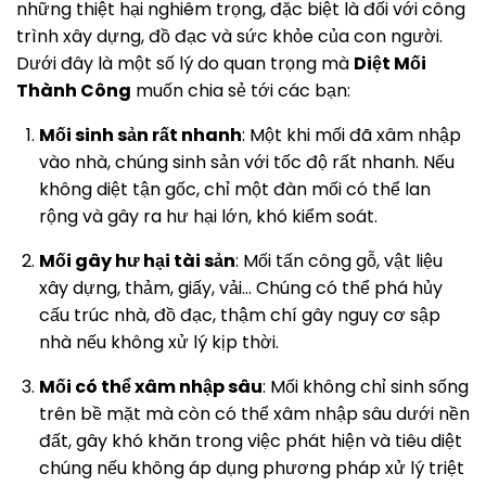
những thiệt hại nghiêm trọng, đặc biệt là đối với công
trình xây dựng, đồ đạc và sức khỏe của con người.
Dưới đây là một số lý do quan trọng mà
Diệt Mối
Thành Công
muốn chia sẻ tới các bạn:
Mối sinh sản rất nhanh
: Một khi mối đã xâm nhập
vào nhà, chúng sinh sản với tốc độ rất nhanh. Nếu
không diệt tận gốc, chỉ một đàn mối có thể lan
rộng và gây ra hư hại lớn, khó kiểm soát.
Mối gây hư hại tài sản
: Mối tấn công gỗ, vật liệu
xây dựng, thảm, giấy, vải… Chúng có thể phá hủy
cấu trúc nhà, đồ đạc, thậm chí gây nguy cơ sập
nhà nếu không xử lý kịp thời.
Mối có thể xâm nhập sâu
: Mối không chỉ sinh sống
trên bề mặt mà còn có thể xâm nhập sâu dưới nền
đất, gây khó khăn trong việc phát hiện và tiêu diệt
chúng nếu không áp dụng phương pháp xử lý triệt