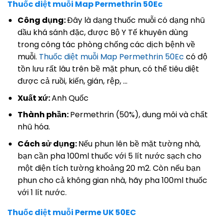
Thuốc diệt muỗi Map Permethrin 50Ec
Công dụng:
Đây là dạng thuốc muỗi có dạng nhũ
dầu khá sánh đặc, được Bộ Y Tế khuyên dùng
trong công tác phòng chống các dịch bệnh về
muỗi.
Thuốc diệt muỗi Map Permethrin 50Ec
có độ
tồn lưu rất lâu trên bề mặt phun, có thể tiêu diệt
được cả ruồi, kiến, gián, rệp, …
Xuất xứ:
Anh Quốc
Thành phần:
Permethrin (50%), dung môi và chất
nhũ hóa.
Cách sử dụng:
Nếu phun lên bề mặt tường nhà,
bạn cần pha 100ml thuốc với 5 lít nước sạch cho
một diện tích tường khoảng 20 m2. Còn nếu bạn
phun cho cả không gian nhà, hãy pha 100ml thuốc
với 1 lít nước.
Thuốc diệt muỗi Perme UK 50EC