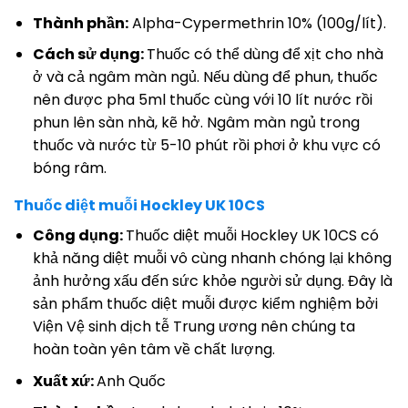
Thành phần:
Alpha-Cypermethrin 10% (100g/lít).
Cách sử dụng:
Thuốc có thể dùng để xịt cho nhà
ở và cả ngâm màn ngủ. Nếu dùng để phun, thuốc
nên được pha 5ml thuốc cùng với 10 lít nước rồi
phun lên sàn nhà, kẽ hở. Ngâm màn ngủ trong
thuốc và nước từ 5-10 phút rồi phơi ở khu vực có
bóng râm.
Thuốc diệt muỗi Hockley UK 10CS
Công dụng:
Thuốc diệt muỗi Hockley UK 10CS có
khả năng diệt muỗi vô cùng nhanh chóng lại không
ảnh hưởng xấu đến sức khỏe người sử dụng. Đây là
sản phẩm thuốc diệt muỗi được kiểm nghiệm bởi
Viện Vệ sinh dịch tễ Trung ương nên chúng ta
hoàn toàn yên tâm về chất lượng.
Xuất xứ:
Anh Quốc