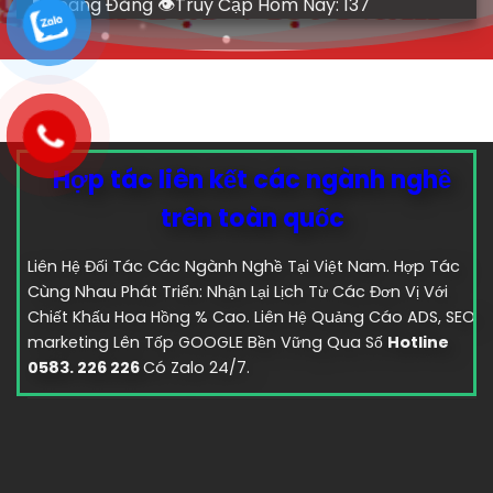
👤Hoàng Đăng 👁Truy Cập Hôm Nay:
137
Hợp tác liên kết các ngành nghề
trên toàn quốc
Liên Hệ Đối Tác Các Ngành Nghề Tại Việt Nam. Hợp Tác
Cùng Nhau Phát Triển: Nhận Lại Lịch Từ Các Đơn Vị Với
Chiết Khấu Hoa Hồng % Cao. Liên Hệ Quảng Cáo ADS, SEO
marketing Lên Tốp GOOGLE Bền Vững Qua Số
Hotline
0583. 226 226
Có Zalo 24/7.