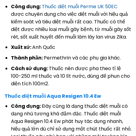
Công dụng:
Thuốc diệt muỗi Perme UK 50EC
được chuyên dụng cho việc diệt muỗi với hiệu quả
kiểm soát và tiêu diệt muỗi rất cao. Thuốc có thể
diệt được nhiều loại muỗi gây bệnh, từ muỗi gây sốt
rét, sốt xuất huyết đến muỗi làm lây lan virus Zika.
Xuất xứ:
Anh Quốc
Thành phần:
Permethrin và các phụ gia khác.
Cách sử dụng:
Thuốc nên được pha theo tỉ lệ
100-250 ml thuốc và 10 lít nước, dùng để phun cho
diện tích 100m2.
Thuốc diệt muỗi Aqua Resigen 10.4 Ew
Công dụng:
Đây cũng là dạng thuốc diệt muỗi có
dạng nhũ tương khá đậm đặc. Thuốc diệt muỗi
Aqua Resigen 10.4 Ew phát huy tác dụng nhanh,
hiệu quả lớn dù chỉ sử dụng một chút thuốc rất nhỏ.