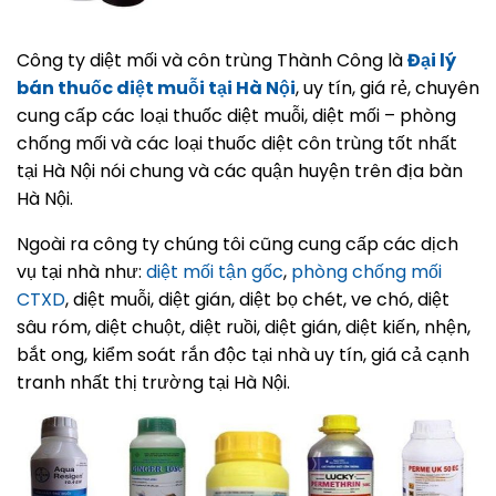
Công ty diệt mối và côn trùng Thành Công là
Đại lý
bán thuốc diệt muỗi tại Hà Nội
, uy tín, giá rẻ, chuyên
cung cấp các loại thuốc diệt muỗi, diệt mối – phòng
chống mối và các loại thuốc diệt côn trùng tốt nhất
tại Hà Nội nói chung và các quận huyện trên địa bàn
Hà Nội.
Ngoài ra công ty chúng tôi cũng cung cấp các dịch
vụ tại nhà như:
diệt mối tận gốc
,
phòng chống mối
CTXD
, diệt muỗi, diệt gián, diệt bọ chét, ve chó, diệt
sâu róm, diệt chuột, diệt ruồi, diệt gián, diệt kiến, nhện,
bắt ong, kiểm soát rắn độc tại nhà uy tín, giá cả cạnh
tranh nhất thị trường tại Hà Nội.