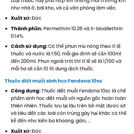
Loại thuốc này phù hợp với những môi trường kín
như nhà ở, bãi kho, và cả văn phòng làm việc.
Xuất xứ:
Đức
Thành phần:
Permethrin 10.26 và S-bioallethrin
0.14%.
Cách sử dụng:
Có thể phun mù nóng theo tỉ lệ
thuốc và nước là 1:50, mỗi gia đình sẽ cần 100ml
đến 200ml. Phun ngoài trời thì tỉ lệ sẽ là 1/100 và
mỗi ha sẽ cần 10 lít dung dịch thuốc.
Thuốc diệt muỗi sinh học Fendona 10sc
Công dụng:
Thuốc diệt muỗi Fendona 10sc là chế
phẩm sinh học diệt muỗi với nguồn gốc hoàn toàn
thiên nhiên. Thuốc lưu lại lâu trên bề mặt được xịt
và tiêu diệt các loài côn trùng gây hại khác có thể
kể đến như kiến ba khoang, gián, …
Xuất xứ:
Đức