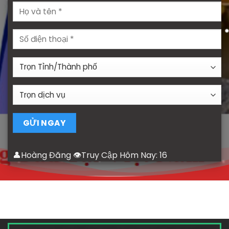
👤Hoàng Đăng 👁Truy Cập Hôm Nay:
16