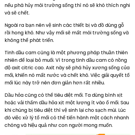
nếu phá hủy môi trường sống thì nó sẽ khó thích nghi
và sẽ chết.
Ngoài ra bạn nên vệ sinh các thiết bị và đồ dùng gỗ
rồi hong khô. Như vậy mối sẽ mất môi trường sống và
không thể phát triển.
Tinh dầu cam cũng là một phương pháp thuần thiên
nhiên để loại bỏ muối. Vì trong tinh dầu cam có nồng
độ axit citric cao. Axit này sẽ phá hủy xương sống của
mối, khiến nó mất nước và chết khô. Việc giải quyết tổ
mối lúc này trở nên đơn giản hơn rất nhiều.
Dầu hỏa cũng có thể tiêu diệt mối. Ta dùng bình xịt
hoặc vải thấm dầu hỏa xịt một lượng ít vào ổ mối. Sau
khi chúng bị tiêu diệt thì vệ sinh lại cho sạch mùi. Lúc
đó việc xử lý tổ mối có thể tiến hành một cách nhanh
chóng và hiệu quả như con người mong muốn.