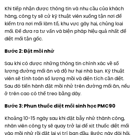
Khi tiếp nhận được thông tin và nhu cầu của khách
hàng, công ty sẽ cử kỹ thuật viên xuống tận nơi để
kiểm tra nơi mối làm tổ, khu vực gây hại, chủng loại
mối. Để đưa ra tư vấn và biện pháp hiệu quả nhất để
diệt mối tận gốc.
Bước 2: Đặt mồi nhử
Sau khi có được những thông tin chính xác về số
lượng đường mối ăn và độ hư hại nhà bạn. Kỹ thuật
viên sẽ tính toán số lượng mồi và diện tích cần diệt.
Sau đó tiến hành đặt mồi nhử trên đường mối ăn, nếu
ở trên cao có thể treo bằng dây.
Bước 3: Phun thuốc diệt mối sinh học PMC90
Khoảng 10-15 ngày sau khi đặt bẫy nhử thành công,
nhân viên công ty sẽ quay trở lại để xịt thuốc diệt mối
vào mồi nhử rồi đặt lại vị trí ban đầu. Bước này đòi hỏi,