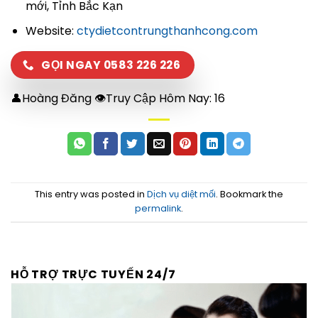
mới, Tỉnh Bắc Kạn
Website:
ctydietcontrungthanhcong.com
GỌI NGAY 0583 226 226
👤Hoàng Đăng 👁Truy Cập Hôm Nay:
16
This entry was posted in
Dịch vụ diệt mối
. Bookmark the
permalink
.
HỖ TRỢ TRỰC TUYẾN 24/7