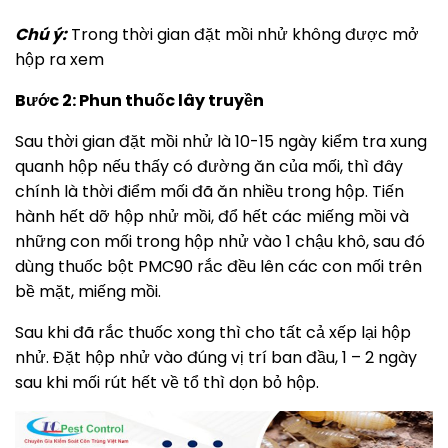
Chú ý:
Trong thời gian đặt mồi nhử không được mở
hộp ra xem
Bước 2: Phun thuốc lây truyền
Sau thời gian đặt mồi nhử là 10-15 ngày kiểm tra xung
quanh hộp nếu thấy có đường ăn của mối, thì đây
chính là thời điểm mối đã ăn nhiều trong hộp. Tiến
hành hết dỡ hộp nhử mồi, đổ hết các miếng mồi và
những con mối trong hộp nhử vào 1 chậu khô, sau đó
dùng thuốc bột PMC90 rắc đều lên các con mối trên
bề mặt, miếng mồi.
Sau khi đã rắc thuốc xong thì cho tất cả xếp lại hộp
nhử. Đặt hộp nhử vào đúng vị trí ban đầu, 1 – 2 ngày
sau khi mối rút hết về tổ thì dọn bỏ hộp.