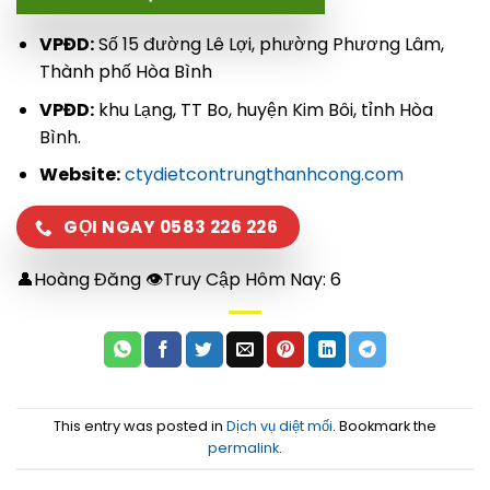
VPĐD:
Số 15 đường Lê Lợi, phường Phương Lâm,
Thành phố Hòa Bình
VPĐD:
khu Lạng, TT Bo, huyện Kim Bôi, tỉnh Hòa
Bình.
Website:
ctydietcontrungthanhcong.com
GỌI NGAY 0583 226 226
👤Hoàng Đăng 👁Truy Cập Hôm Nay:
6
This entry was posted in
Dịch vụ diệt mối
. Bookmark the
permalink
.