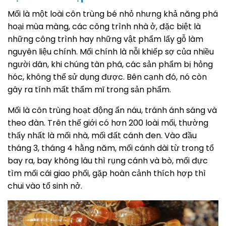
Mối là một loài côn trùng bé nhỏ nhưng khả năng phá
hoại mùa màng, các công trình nhà ở, đặc biệt là
những công trình hay những vật phẩm lấy gỗ làm
nguyên liệu chính. Mối chính là nỗi khiếp sợ của nhiều
người dân, khi chúng tàn phá, các sản phẩm bị hỏng
hóc, không thể sử dụng được. Bên cạnh đó, nó còn
gây ra tính mất thẩm mĩ trong sản phẩm.
Mối là côn trùng hoạt động ẩn náu, tránh ánh sáng và
theo đàn. Trên thế giới có hơn 200 loài mối, thường
thấy nhất là mối nhà, mối đất cánh đen. Vào đầu
tháng 3, tháng 4 hằng năm, mối cánh dài từ trong tổ
bay ra, bay không lâu thì rụng cánh và bò, mối đực
tìm mối cái giao phối, gặp hoàn cảnh thích hợp thì
chui vào tổ sinh nở.