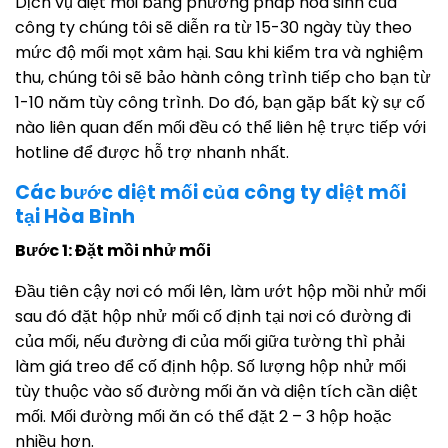
Dịch vụ diệt mối bằng phương pháp hóa sinh của
công ty chúng tôi sẽ diễn ra từ 15-30 ngày tùy theo
mức độ mối mọt xâm hại. Sau khi kiểm tra và nghiệm
thu, chúng tôi sẽ bảo hành công trình tiếp cho bạn từ
1-10 năm tùy công trình. Do đó, bạn gặp bất kỳ sự cố
nào liên quan đến mối đều có thể liên hệ trực tiếp với
hotline để được hỗ trợ nhanh nhất.
Các bước diệt mối của công ty diệt mối
tại Hòa Bình
Bước 1: Đặt mồi nhử mối
Đầu tiên cậy nơi có mối lên, làm ướt hộp mồi nhử mối
sau đó đặt hộp nhử mối cố định tại nơi có đường đi
của mối, nếu đường đi của mối giữa tường thì phải
làm giá treo để cố định hộp. Số lượng hộp nhử mối
tùy thuộc vào số đường mối ăn và diện tích cần diệt
mối. Mối đường mối ăn có thể đặt 2 – 3 hộp hoặc
nhiều hơn.