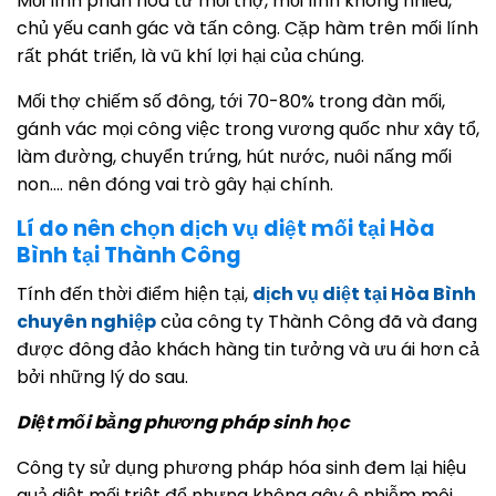
Mối lính phân hóa từ mối thợ, mối lính không nhiều,
chủ yếu canh gác và tấn công. Cặp hàm trên mối lính
rất phát triển, là vũ khí lợi hại của chúng.
Mối thợ chiếm số đông, tới 70-80% trong đàn mối,
gánh vác mọi công việc trong vương quốc như xây tổ,
làm đường, chuyển trứng, hút nước, nuôi nấng mối
non…. nên đóng vai trò gây hại chính.
Lí do nên chọn dịch vụ diệt mối tại Hòa
Bình tại Thành Công
Tính đến thời điểm hiện tại,
dịch vụ diệt tại Hòa Bình
chuyên nghiệp
của công ty Thành Công đã và đang
được đông đảo khách hàng tin tưởng và ưu ái hơn cả
bởi những lý do sau.
Diệt mối bằng phương pháp sinh học
Công ty sử dụng phương pháp hóa sinh đem lại hiệu
quả diệt mối triệt để nhưng không gây ô nhiễm môi