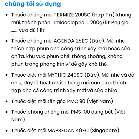
chúng tôi sử dụng
Thuốc chống mối TERMIZE 200SC (Hợp Trí) không
mùi, thành phần Imidacloprid….. 200g/lít Phụ gia
……. vừa đủ 1 lít
Thuốc chống mối AGENDA 25EC (Đức): Mùi nhẹ,
thích hợp phun cho công trình xây mới hoặc sửa
chữa, khu vực phun phải thông thoáng, không
phun trong phòng kín vì dễ gây khó thở.
Thuốc diệt mối MYTHIC 240SC (Đức): Mùi nhẹ và dễ
chịu, đây là hoạt chất chống mối cao cấp, thích
hợp cho cả công trình xây mới và sửa chữa.
Thuốc diệt mối tận gốc PMC 90 (Việt Nam)
Thuốc phòng chống mối PMS 100 dạng bột (Việt
Nam)
Thuốc diệt mối MAPSEDAN 48EC (Singapore).