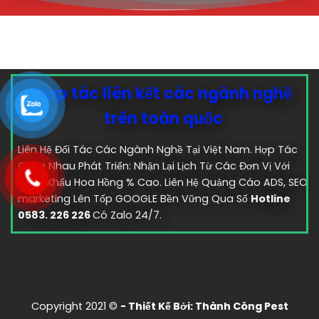
Hợp tác liên kết các ngành nghề
trên toàn quốc
Liên Hệ Đối Tác Các Ngành Nghề Tại Việt Nam. Hợp Tác
Cùng Nhau Phát Triển: Nhận Lại Lịch Từ Các Đơn Vị Với
Chiết Khấu Hoa Hồng % Cao. Liên Hệ Quảng Cáo ADS, SEO
marketing Lên Tốp GOOGLE Bền Vững Qua Số
Hotline
0583. 226 226
Có Zalo 24/7.
Copyright 2021 ©
- Thiết Kế Bởi:
Thành Công Pest