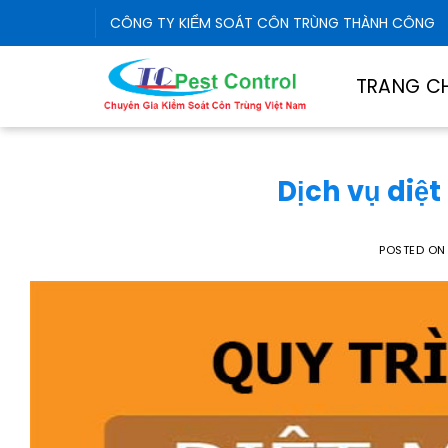
Skip
CÔNG TY KIỂM SOÁT CÔN TRÙNG THÀNH CÔNG
to
content
TRANG C
Dịch vụ diệt
POSTED O