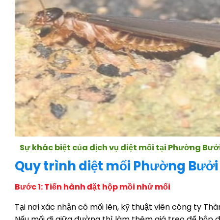
Sự khác biệt của dịch vụ diệt mối tại Phường Bưở
Quy trình diệt mối Phường Bưởi
Bước 1: Tiến hành đặt hộp mồi nhử mối
Tại nơi xác nhận có mối lên, kỹ thuật viên công ty T
Nếu mối đi giữa đường thì làm thêm giá treo để hộp 