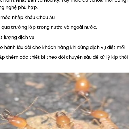
ệt Nam, Nhật Bản và Hoa Kỳ. Tùy mức độ và loại mối, cũn
ng nghệ phù hợp.
 móc nhập khẩu Châu Âu.
 qua trường lớp trong nước và ngoài nước.
t lượng dịch vụ
 hành lâu dài cho khách hàng khi dùng dịch vụ diệt mối.
ắp thêm các thiết bị theo dõi chuyên sâu để xử lý kịp thời