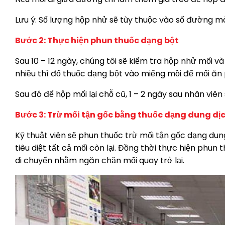
Lưu ý: Số lượng hộp nhử sẽ tùy thuộc vào số đường mà 
Bước 2: Thực hiện phun thuốc dạng bột
Sau 10 – 12 ngày, chúng tôi sẽ kiểm tra hộp nhử mối 
nhiều thì đổ thuốc dạng bột vào miếng mồi để mối ăn 
Sau đó để hộp mối lại chỗ cũ, 1 – 2 ngày sau nhân viên
Bước 3: Trừ mối tận gốc bằng thuốc dạng dung dị
Kỹ thuật viên sẽ phun thuốc trừ mối tận gốc dạng dun
tiêu diệt tất cả mối còn lại. Đồng thời thực hiện phu
di chuyển nhằm ngăn chặn mối quay trở lại.