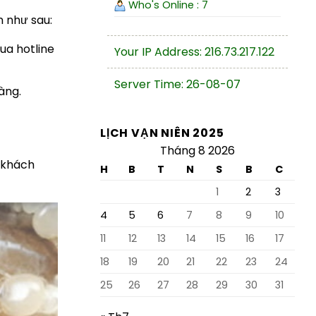
Who's Online : 7
n như sau:
ua hotline
Your IP Address: 216.73.217.122
Server Time: 26-08-07
àng.
LỊCH VẠN NIÊN 2025
Tháng 8 2026
o khách
H
B
T
N
S
B
C
1
2
3
4
5
6
7
8
9
10
11
12
13
14
15
16
17
18
19
20
21
22
23
24
25
26
27
28
29
30
31