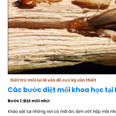
Diệt trừ mối lại là vấn đề cực kỳ cần thiết
Các bước diệt mối khoa học tại
Bước 1: Đặt mồi nhử:
Khảo sát tại những nơi có mối ăn, làm ướt hộp mồi nhử