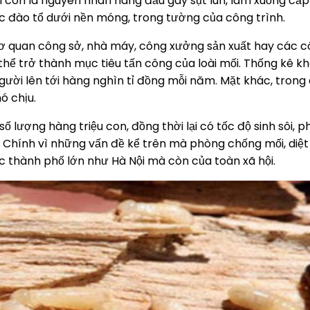
 mối còn là nguyên nhân hàng đầu gây sụt lún, làm xuống cấ
ặc đào tổ dưới nền móng, trong tường của công trình.
ơ quan công sở, nhà máy, công xưởng sản xuất hay các c
 thể trở thành mục tiêu tấn công của loài mối. Thống kê k
người lên tới hàng nghìn tỉ đồng mỗi năm. Mặt khác, trong 
ó chịu.
 lượng hàng triệu con, đồng thời lại có tốc độ sinh sôi, ph
 Chính vì những vấn đề kể trên mà phòng chống mối, diệt
 thành phố lớn như Hà Nội mà còn của toàn xã hội.