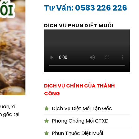
Tư Vấn: 0583 226 226
DỊCH VỤ PHUN DIỆT MUỖI
DỊCH VỤ CHÍNH CỦA THÀNH
CÔNG
uan, xí
Dịch Vụ Diệt Mối Tận Gốc
n gốc tại
Phòng Chống Mối CTXD
Phun Thuốc Diệt Muỗi