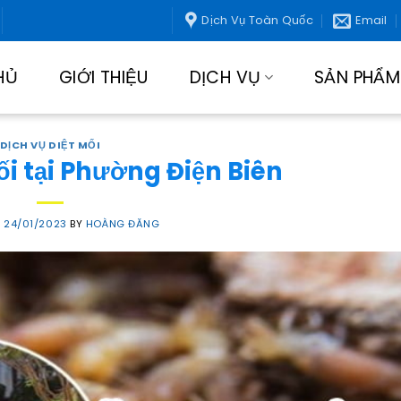
Dịch Vụ Toàn Quốc
Email
HỦ
GIỚI THIỆU
DỊCH VỤ
SẢN PHẨM
DỊCH VỤ DIỆT MỐI
ối tại Phường Điện Biên
N
24/01/2023
BY
HOÀNG ĐĂNG