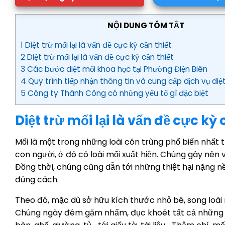
NỘI DUNG TÓM TẮT
1 Diệt trừ mối lại là vấn đề cực kỳ cần thiết
2 Diệt trừ mối lại là vấn đề cực kỳ cần thiết
3 Các bước diệt mối khoa học tại Phường Điện Biên
4 Quy trình tiếp nhận thông tin và cung cấp dịch vụ diệ
5 Công ty Thành Công có những yếu tố gì đặc biệt
Diệt trừ mối lại là vấn đề cực kỳ 
Mối là một trong những loài côn trùng phổ biến nhất t
con người, ở đó có loài mối xuất hiện. Chúng gây nên
Đồng thời, chúng cũng dẫn tới những thiệt hại nặng 
đúng cách.
Theo đó, mặc dù sở hữu kích thước nhỏ bé, song loài 
Chúng ngày đêm gặm nhấm, đục khoét tất cả những mó