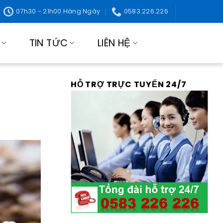
07h30 - 21h00 Hàng Ngày
0583.226.226
TIN TỨC
LIÊN HỆ
HỖ TRỢ TRỰC TUYẾN 24/7