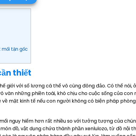
t mối tận gốc
cần thiết
hế giới với số lượng cá thể vô cùng đông đảo. Có thể nói, 
 vô vàn những phiền toái, khó chịu cho cuộc sống của con 
nề về mặt kinh tế nếu con người không có biện pháp phòng
mối nguy hiểm hơn rất nhiều so với tưởng tượng của chún
n đồ, vật dụng chứa thành phần xenlulozo, từ đồ nội t