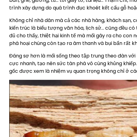
bàn, ghế, giường, tủ… tới giấy tờ, tài liệu… Thậm chí,
trình xây dựng do quá trình đục khoét kết cấu gỗ ho
Không chỉ nhà dân mà cả các nhà hàng, khách sạn, c
kiến trúc là biểu tượng văn hóa, lịch sử… cũng đều có
đủ cho thấy, thiệt hại kinh tế mà mối gây ra cho con 
phá hoại chúng còn tạo ra âm thanh và bụi bẩn rất kh
Đáng sợ hơn là mối sống theo tập trung theo đàn với số
cực nhanh, tạo nên sức tàn phá vô cùng khủng khiếp.
gốc được xem là nhiệm vụ quan trọng không chỉ ở các