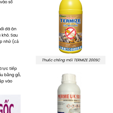
 vào số
mối đã ăn
 khô. Sau
ộp nhử (cả
Thuốc chống mối TERMIZE 200SC
rực tiếp
ấu bằng gỗ,
ập vào