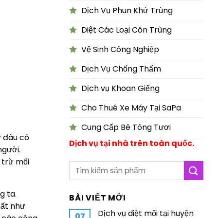
Dịch Vụ Phun Khử Trùng
Diệt Các Loại Côn Trùng
Vệ Sinh Công Nghiệp
Dịch Vụ Chống Thấm
Dịch vụ Khoan Giếng
Cho Thuê Xe Máy Tại SaPa
Cung Cấp Bê Tông Tươi
ở đâu có
Dịch vụ tại nhà trên toàn quốc.
người.
 trừ mối
g ta.
BÀI VIẾT MỚI
hất như
Dịch vụ diệt mối tại huyện
07