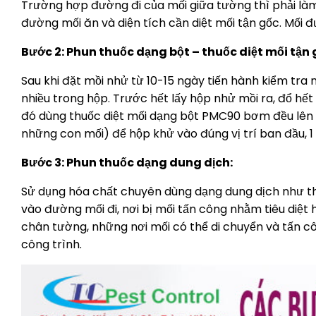
Trường hợp đường đi của mối giữa tường thì phải làm 
đường mối ăn và diện tích cần diệt mối tận gốc. Mối 
Bước 2: Phun thuốc dạng bột – thuốc diệt mối tận
Sau khi đặt mồi nhử từ 10-15 ngày tiến hành kiểm tra
nhiều trong hộp. Trước hết lấy hộp nhử mồi ra, đổ hế
đó dùng thuốc diệt mối dạng bột PMC90 bơm đều lên c
những con mối) để hộp khử vào đúng vị trí ban đầu, 1 –
Bước 3: Phun thuốc dạng dung dịch:
Sử dụng hóa chất chuyên dùng dạng dung dịch như t
vào đường mối đi, nơi bị mối tấn công nhằm tiêu diệt 
chân tường, những nơi mối có thể di chuyển và tấn
công trình.