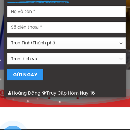
👤Hoàng Đăng 👁Truy Cập Hôm Nay:
16