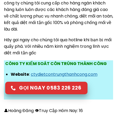
công ty chúng tôi cung cấp cho hàng ngàn khách
hàng luôn luôn được các khách hàng đáng giá cao
về chất lượng phục vụ nhanh chóng, diệt mối an toàn,
kết quả diệt mối tận gốc 100% và phòng chống mối về
lâu dài.
Hãy gọi ngay cho chúng tôi qua hotline khi bạn bị mối
quấy phá. Với nhiều năm kinh nghiệm trong lĩnh vực
diệt mối tận gốc
CÔNG TY KIỂM SOÁT CÔN TRÙNG THÀNH CÔNG
Website
:
ctydietcontrungthanhcong.com
GỌI NGAY 0583 226 226
👤Hoàng Đăng 👁Truy Cập Hôm Nay:
16