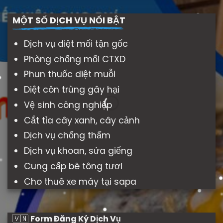
MỘT SỐ DỊCH VỤ NỔI BẬT
Dịch vụ diệt mối tận gốc
Phòng chống mối CTXD
Phun thuốc diệt muỗi
Diệt côn trùng gây hại
Vệ sinh công nghiệp
Cắt tỉa cây xanh, cây cảnh
Dịch vụ chống thấm
Dịch vụ khoan, sửa giếng
Cung cấp bê tông tươi
Cho thuê xe máy tại sapa
🇻🇳
Form Đăng Ký Dịch Vụ