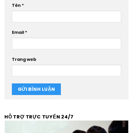
Tên
*
Email
*
Trang web
HỖ TRỢ TRỰC TUYẾN 24/7