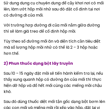
Sử dụng dụng cụ chuyên dụng để cậy khơi nơi có mối
lên, làm ướt hộp mồi nhử sau đó đặt cố định tại nơi
có đường đi của mối.
Với trường hợp đường đi của mối nằm giữa đường
thì sẽ làm giá treo để cố định hộp mồi.
Tùy theo số đường mối ăn và diện tích cần tiêu diệt
mà số lượng hộp mồi nhử có thể là 2 – 3 hộp hoặc
hơn thế.
2) Phun thuốc dạng bột lây truyền
Sau 10 – 15 ngày đặt mồi sẽ tiến hành kiểm tra lại, nếu
thấy xung quanh hộp có đường ăn của mối thì thực
hiện dỡ hộp và đổ hết mối cùng các miếng mồi chậu
khô.
Sau đó dùng thuốc diệt mối tận gốc dạng bột bơm lên
các con mối và miếng mồi rồi xếp vào hộp, đặt lại vị