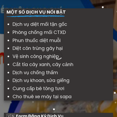
MỘT SỐ DỊCH VỤ NỔI BẬT
Dịch vụ diệt mối tận gốc
Phòng chống mối CTXD
Phun thuốc diệt muỗi
Diệt côn trùng gây hại
Vệ sinh công nghiệp
Cắt tỉa cây xanh, cây cảnh
Dịch vụ chống thấm
Dịch vụ khoan, sửa giếng
Cung cấp bê tông tươi
Cho thuê xe máy tại sapa
🇻🇳
Form Đăng Ký Dịch Vụ