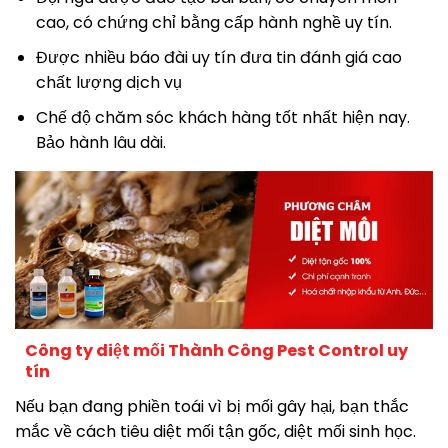
cao, có chứng chỉ bằng cấp hành nghề uy tín.
Được nhiều báo đài uy tín đưa tin đánh giá cao
chất lượng dịch vụ
Chế độ chăm sóc khách hàng tốt nhất hiện nay.
Bảo hành lâu dài.
Công ty diệt mối Thành Công Pest Control uy
tín
Nếu bạn đang phiền toái vì bị mối gây hại, bạn thắc
mắc về cách tiêu diệt mối tận gốc, diệt mối sinh học.