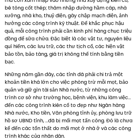
mà còn xâm nhập vào những nhà xây dựng kiên cố,
bê tông cốt thép; thâm nhập đường hầm cáp, nhà
xưởng, nhà kho, thuỷ điện, gây chập mạch điện, ảnh
hưởng các công trình kỹ thuật. Để khắc phục hậu
quả, mỗi công trình phải cần kinh phí hàng chục triệu
đồng để sữa chửa. Đặc biệt là các vật tư, nguyên liệu
quí hiếm, các lưu trữ, các thư tịch cổ, các hiện vật
bảo tồn, bảo tàng, giá trị không thể tính bằng tiền
bạc.
Những năm gần đây, các tỉnh đã phải chi trả một
khoản tiền khá lớn cho việc phòng trừ mỗi mọt, bảo
quản và giữ gìn tài sản Nhà nước, từ những công
trình cơ sở như trường học, bệnh viện, khu làm việc…
đến các công trình kiên cố to đẹp như Ngân hàng
Nhà nước, Kho tiền, Văn phòng tỉnh ủy, phòng lưu trữ
hồ sơ UBND tỉnh, …đã bị mối mọt tấn công. Đó là chưa
kể đến các tổn thất do mối mọt ở nhà ở và các công
trình khác của nhân dân.