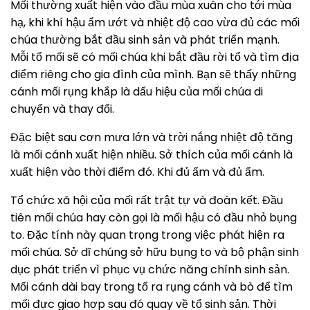
Mối thường xuất hiện vào đầu mùa xuân cho tới mùa
hạ, khi khí hậu ẩm ướt và nhiệt độ cao vừa đủ các mối
chúa thường bắt đầu sinh sản và phát triển mạnh.
Mỗi tổ mối sẽ có mối chúa khi bắt đầu rời tổ và tìm địa
điểm riêng cho gia đình của mình. Bạn sẽ thấy những
cánh mối rụng khắp là dấu hiệu của mối chúa di
chuyển và thay đổi.
Đặc biệt sau cơn mưa lớn và trời nắng nhiệt độ tăng
là mối cánh xuất hiện nhiều. Sở thích của mối cánh là
xuất hiện vào thời điểm đó. Khi đủ ấm và đủ ẩm.
Tổ chức xã hội của mối rất trật tự và đoàn kết. Đầu
tiên mối chúa hay còn gọi là mối hậu có đầu nhỏ bụng
to. Đặc tính này quan trọng trong việc phát hiện ra
mối chúa. Sở dĩ chúng sở hữu bụng to và bộ phận sinh
dục phát triển vì phục vụ chức năng chính sinh sản.
Mối cánh dài bay trong tổ ra rụng cánh và bò để tìm
mối đực giao hợp sau đó quay về tổ sinh sản. Thời