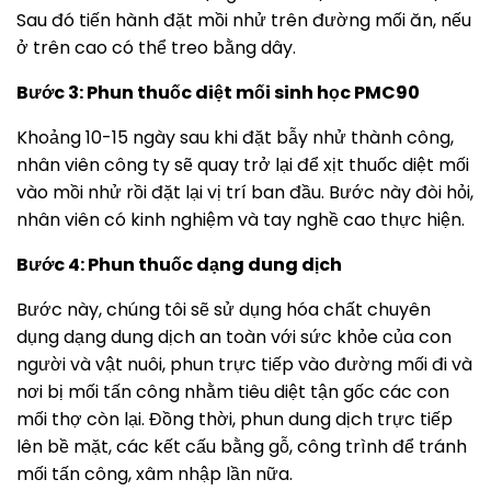
Sau đó tiến hành đặt mồi nhử trên đường mối ăn, nếu
ở trên cao có thể treo bằng dây.
Bước 3: Phun thuốc diệt mối sinh học PMC90
Khoảng 10-15 ngày sau khi đặt bẫy nhử thành công,
nhân viên công ty sẽ quay trở lại để xịt thuốc diệt mối
vào mồi nhử rồi đặt lại vị trí ban đầu. Bước này đòi hỏi,
nhân viên có kinh nghiệm và tay nghề cao thực hiện.
Bước 4: Phun thuốc dạng dung dịch
Bước này, chúng tôi sẽ sử dụng hóa chất chuyên
dụng dạng dung dịch an toàn với sức khỏe của con
người và vật nuôi, phun trực tiếp vào đường mối đi và
nơi bị mối tấn công nhằm tiêu diệt tận gốc các con
mối thợ còn lại. Đồng thời, phun dung dịch trực tiếp
lên bề mặt, các kết cấu bằng gỗ, công trình để tránh
mối tấn công, xâm nhập lần nữa.