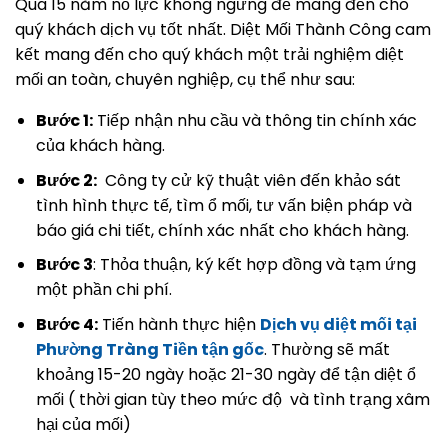
Qua 15 năm nỗ lực không ngừng để mang đến cho
quý khách dịch vụ tốt nhất. Diệt Mối Thành Công cam
kết mang đến cho quý khách một trải nghiệm diệt
mối an toàn, chuyên nghiệp, cụ thể như sau:
Bước 1:
Tiếp nhận nhu cầu và thông tin chính xác
của khách hàng.
Bước 2:
Công ty cử kỹ thuật viên đến khảo sát
tình hình thực tế, tìm ổ mối, tư vấn biện pháp và
báo giá chi tiết, chính xác nhất cho khách hàng.
Bước 3
: Thỏa thuận, ký kết hợp đồng và tạm ứng
một phần chi phí.
Bước 4:
Tiến hành thực hiện
Dịch vụ diệt mối tại
Phường Tràng Tiền tận gốc
. Thường sẽ mất
khoảng 15-20 ngày hoặc 21-30 ngày để tận diệt ổ
mối ( thời gian tùy theo mức độ và tình trạng xâm
hại của mối)