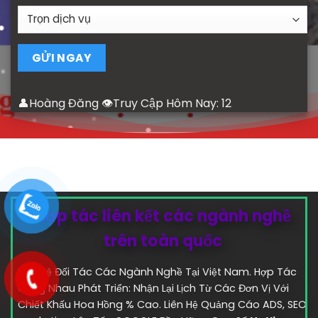
👤Hoàng Đăng 👁Truy Cập Hôm Nay:
12
Hợp tác liên kết các ngành nghề
trên toàn quốc
Liên Hệ Đối Tác Các Ngành Nghề Tại Việt Nam. Hợp Tác
Cùng Nhau Phát Triển: Nhận Lại Lịch Từ Các Đơn Vị Với
Chiết Khấu Hoa Hồng % Cao. Liên Hệ Quảng Cáo ADS, SEO