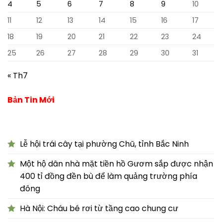
4
5
6
7
8
9
10
11
12
13
14
15
16
17
18
19
20
21
22
23
24
25
26
27
28
29
30
31
« Th7
Bản Tin Mới
Lễ hội trái cây tại phường Chũ, tỉnh Bắc Ninh
Một hộ dân nhà mặt tiền hồ Gươm sắp được nhận
400 tỉ đồng đền bù để làm quảng trường phía
đông
Hà Nội: Cháu bé rơi từ tầng cao chung cư