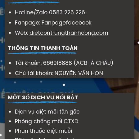
Hotline/Zalo 0583 226 226
Fanpage:
Fanpagefacebook
Web:
dietcontrungthanhcong.com
THÔNG TIN THANH TOÁN
Tài khoản: 666918888 (ACB Á CHÂU)
Chủ tài khoản: NGUYỄN VĂN HƠN
MỘT SỐ DỊCH VỤ NỔI BẬT
Dịch vụ diệt mối tận gốc
Phòng chống mối CTXD
Phun thuốc diệt muỗi