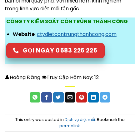
bạn bị mối quấy phá. Với nhiều năm kinh nghiệm
trong lĩnh vực diệt mối tận gốc
CÔNG TY KIỂM SOÁT CÔN TRÙNG THÀNH CÔNG
Website
:
ctydietcontrungthanhcong.com
GỌI NGAY 0583 226 226
👤Hoàng Đăng 👁Truy Cập Hôm Nay:
12
This entry was posted in
Dịch vụ diệt mối
. Bookmark the
permalink
.