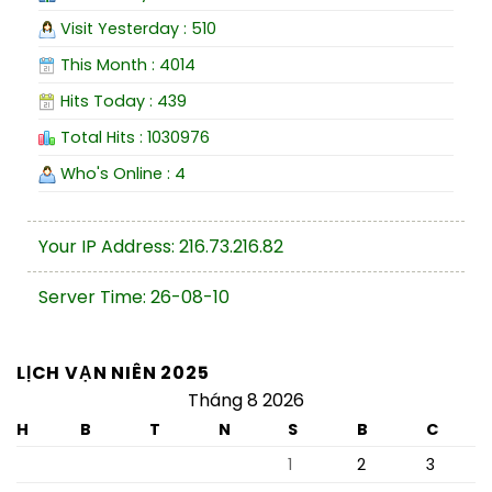
Visit Yesterday : 510
This Month : 4014
Hits Today : 439
Total Hits : 1030976
Who's Online : 4
Your IP Address: 216.73.216.82
Server Time: 26-08-10
LỊCH VẠN NIÊN 2025
Tháng 8 2026
H
B
T
N
S
B
C
1
2
3