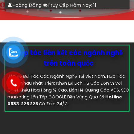
👤Hoàng Đăng 👁Truy Cập Hôm Nay:
11
Hợp tác liên kết các ngành nghề
trên toàn quốc
Liên Hệ Đối Tác Các Ngành Nghề Tại Việt Nam. Hợp Tác
Cùng Nhau Phát Triển: Nhận Lại Lịch Từ Các Đơn Vị Với
Chiết Khấu Hoa Hồng % Cao. Liên Hệ Quảng Cáo ADS, SEO
marketing Lên Tốp GOOGLE Bền Vững Qua Số
Hotline
0583. 226 226
Có Zalo 24/7.