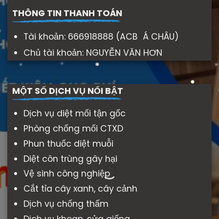
THÔNG TIN THANH TOÁN
Tài khoản: 666918888 (ACB Á CHÂU)
Chủ tài khoản: NGUYỄN VĂN HƠN
MỘT SỐ DỊCH VỤ NỔI BẬT
Dịch vụ diệt mối tận gốc
Phòng chống mối CTXD
Phun thuốc diệt muỗi
Diệt côn trùng gây hại
Vệ sinh công nghiệp
Cắt tỉa cây xanh, cây cảnh
Dịch vụ chống thấm
Dịch vụ khoan, sửa giếng