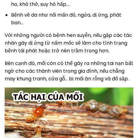
ho, khó thở, suy hô hấp….
Bệnh về da như nổi mẩn đỏ, ngứa, dị ứng, phát
ban…
Với những người có bệnh hen suyễn, nếu gặp các tác
nhân gây dị ứng từ nấm mốc sẽ làm cho tình trạng
bệnh tái phát hoặc trở nên trầm trọng hơn.
Bên cạnh đó, mối còn có thể gây ra những tai nạn bất
ngờ cho các thành viên trong gia đình, nếu chẳng
may khung tranh, cửa gỗ… bị mối ăn rỗng và đổ sập.