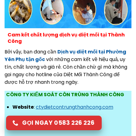
Cam kết chất lượng dịch vụ diệt mối tại Thành
Công
Bởi vậy, bạn đang cần
Dịch vụ diệt mối tại Phường
Yên Phụ tận gốc
với những cam kết về hiệu quả, uy
tín, chất lượng và giá rẻ. Còn chần chừ gì mà không
gọi ngay cho hotline của Diệt Mối Thành Công để
được hỗ trợ nhanh trong ngày.
CÔNG TY KIỂM SOÁT CÔN TRÙNG THÀNH CÔNG
Website
:
ctydietcontrungthanhcong.com
GỌI NGAY 0583 226 226