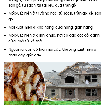
sàn gỗ, tủ sách, tủ tài liệu, của trần gỗ
Mối xuất hiện ở trường học, tủ sách, trần gỗ, kệ, sàn
gỗ.
Mõi xuât hiện ở kho hàng, cửa hàng, gian hàng.
Mối xuất hiện ở đình, chùa, nơi có các cột gỗ, cánh
cửa, mái tủ, kệ thờ
Ngoài ra, còn có loài mối cây, thường xuất hiện ở
thân cây, gốc cây, …