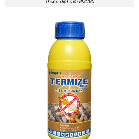
Thuốc diệt mối PMC90