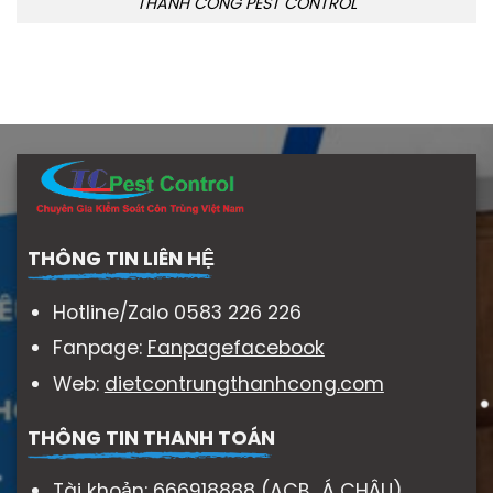
THÀNH CÔNG PEST CONTROL
THÔNG TIN LIÊN HỆ
Hotline/Zalo 0583 226 226
Fanpage:
Fanpagefacebook
Web:
dietcontrungthanhcong.com
THÔNG TIN THANH TOÁN
Tài khoản: 666918888 (ACB Á CHÂU)