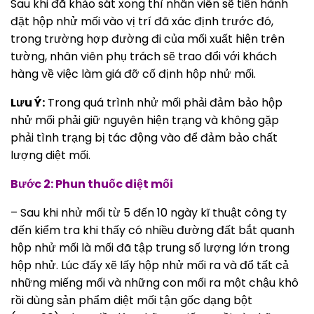
Sau khi đã khảo sát xong thì nhân viên sẽ tiến hành
đặt hộp nhử mối vào vị trí đã xác định trước đó,
trong trường hợp đường đi của mối xuất hiện trên
tường, nhân viên phụ trách sẽ trao đổi với khách
hàng về việc làm giá đỡ cố định hộp nhử mối.
Lưu Ý:
Trong quá trình nhử mối phải đảm bảo hộp
nhử mối phải giữ nguyên hiện trạng và không gặp
phải tình trạng bị tác động vào để đảm bảo chất
lượng diệt mối.
Bước 2: Phun thuốc diệt mối
– Sau khi nhử mối từ 5 đến 10 ngày kĩ thuật công ty
đến kiểm tra khi thấy có nhiều đường đất bắt quanh
hộp nhử mối là mối đã tập trung số lượng lớn trong
hộp nhử. Lúc đấy xẽ lấy hộp nhử mối ra và đổ tất cả
những miếng mối và những con mối ra một chậu khô
rồi dùng sản phẩm diệt mối tận gốc dạng bột