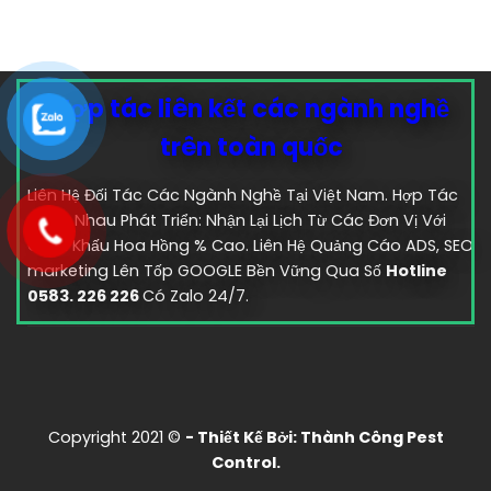
Hợp tác liên kết các ngành nghề
trên toàn quốc
Liên Hệ Đối Tác Các Ngành Nghề Tại Việt Nam. Hợp Tác
Cùng Nhau Phát Triển: Nhận Lại Lịch Từ Các Đơn Vị Với
Chiết Khấu Hoa Hồng % Cao. Liên Hệ Quảng Cáo ADS, SEO
marketing Lên Tốp GOOGLE Bền Vững Qua Số
Hotline
0583. 226 226
Có Zalo 24/7.
Copyright 2021 ©
- Thiết Kế Bởi:
Thành Công Pest
Control.