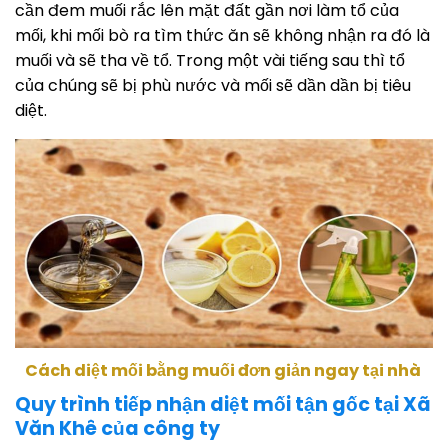
cần đem muối rắc lên mặt đất gần nơi làm tổ của
mối, khi mối bò ra tìm thức ăn sẽ không nhận ra đó là
muối và sẽ tha về tổ. Trong một vài tiếng sau thì tổ
của chúng sẽ bị phù nước và mối sẽ dần dần bị tiêu
diệt.
Cách diệt mối bằng muối đơn giản ngay tại nhà
Quy trình tiếp nhận diệt mối tận gốc tại Xã
Văn Khê của công ty