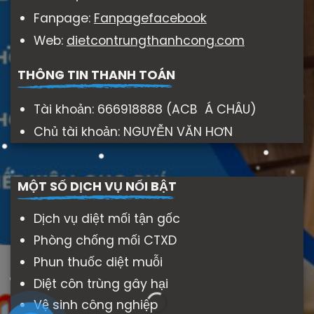
Fanpage:
Fanpagefacebook
Web:
dietcontrungthanhcong.com
THÔNG TIN THANH TOÁN
Tài khoản: 666918888 (ACB Á CHÂU)
Chủ tài khoản: NGUYỄN VĂN HƠN
MỘT SỐ DỊCH VỤ NỔI BẬT
Dịch vụ diệt mối tận gốc
Phòng chống mối CTXD
Phun thuốc diệt muỗi
Diệt côn trùng gây hại
Vệ sinh công nghiệp