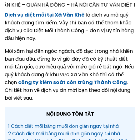
HÀ ĐÔNG – HÀ NỘI CẦN TƯ VẤN DIỆT MỐI TẬN GỐC – PH
Dịch vụ diệt mối tại Xã Văn Khê
là dịch vụ mà quý
khách đang tìm kiếm. Vậy thì bạn có thể tham khảo
dịch vụ của Diệt Mối Thành Công – đơn vị uy tín hàng
đầu hiện nay.
Mối xâm hại đến ngóc ngách, đồ đạc trong nhà khiến
bạn đau đầu, đừng lo vì giờ đây đã có kỹ thuật diệt
mối tận gốc, cực hiệu quả với mức giá rẻ bất ngờ. Nếu
quý khách đang ở khu vực Xã Văn Khê thì có thể
chọn
công ty kiểm soát côn trùng Thành Công
.
Chi tiết hơn về dịch vụ xin mời bạn theo dõi nội dung
bài viết sau.
NỘI DUNG TÓM TẮT
1 Cách diệt mối bằng muối đơn giản ngay tại nhà
2 Cách diệt mối bằng muối đơn giản ngay tại nhà