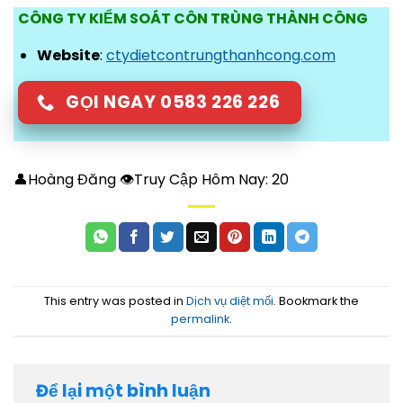
CÔNG TY KIỂM SOÁT CÔN TRÙNG THÀNH CÔNG
Website
:
ctydietcontrungthanhcong.com
GỌI NGAY 0583 226 226
👤Hoàng Đăng 👁Truy Cập Hôm Nay:
20
This entry was posted in
Dịch vụ diệt mối
. Bookmark the
permalink
.
Để lại một bình luận