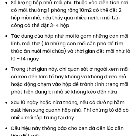
Số lượng hộp nhử mối phụ thuộc vào diện tích nơi
có mối, thường 1 phòng rộng 10m2 có thể đặt 2
hộp mồi nhử, nếu thấy quá nhiều nơi bị mối tấn
công có thể đặt 3-4 hộp
Tác dụng của hộp nhử mối là gom những con mối
lính, mối thợ ( là những con mối cắn phá để tìm
thức ăn nuôi mối chúa) và thời gian đặt mồi nhử là
10 – 14 ngày
Trong thời gian này, chỉ quan sát ở ngoài xem mối
có kéo đến làm tổ hay không và không được mở
hoặc động chạm vào hộp để tránh tình trạng mối
phát hiện đang bị nhử sẽ không kéo đến nữa
Sau 10 ngày hoặc nửa tháng, nếu có đường hầm
xuất hiện xung quanh hộp nhử. Thì chứng tỏ đã có
nhiều mối tập trung tại đây.
Dấu hiệu này thông báo cho bạn đã đến lúc cần
tiêu diệt mối