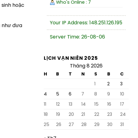
Who's Online : 7
 sinh hoặc
Your IP Address: 148.251.126.195
g như đưa
Server Time: 26-08-06
LỊCH VẠN NIÊN 2025
Tháng 8 2026
H
B
T
N
S
B
C
1
2
3
4
5
6
7
8
9
10
11
12
13
14
15
16
17
18
19
20
21
22
23
24
25
26
27
28
29
30
31