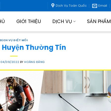
Dịch Vụ Toàn Quốc
Email
HỦ
GIỚI THIỆU
DỊCH VỤ
SẢN PHẨM
DỊCH VỤ DIỆT MỐI
ại Huyện Thường Tín
N
04/09/2022
BY
HOÀNG ĐĂNG