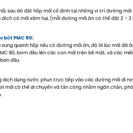
i, sau đó đặt hộp mối cố định tại những vị trí đường mối đ
dích có mối xâm hại, (mỗi đường mối ăn có thể đặt 2 – 3 
c bột PMC 90
:
ra xung quanh hộp nếu có đường mối ăn, đó là lúc mối đã ă
 PMC 90, bơm đều lên các con mối trên bề mặt, và các mi
 ban đầu.
g dịch dạng nước phun trực tiếp vào các đường mối đi nơi
nơi mối có thể di chuyển và tấn công nhằm ngăn chặn, p
.