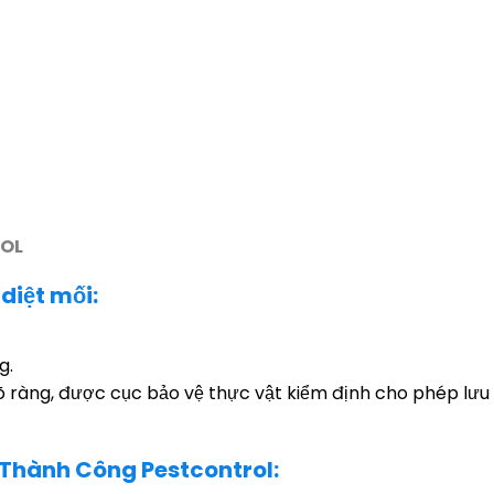
ROL
diệt mối:
g.
õ ràng, được cục bảo vệ thực vật kiểm định cho phép lưu
i Thành Công Pestcontrol: