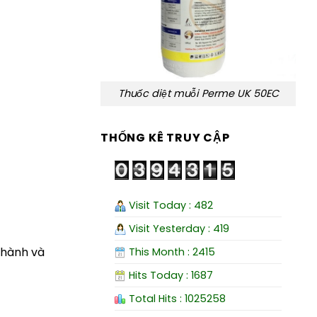
Thuốc diệt muỗi Perme UK 50EC
THỐNG KÊ TRUY CẬP
Visit Today : 482
Visit Yesterday : 419
 hành và
This Month : 2415
Hits Today : 1687
Total Hits : 1025258