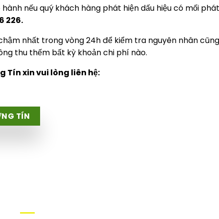
ảo hành nếu quý khách hàng phát hiện dấu hiệu có mối phát
6 226.
 chậm nhất trong vòng 24h để kiểm tra nguyên nhân cũn
hông thu thếm bất kỳ khoản chi phí nào.
Tín xin vui lòng liên hệ:
ỜNG TÍN