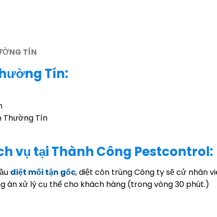
ƯỜNG TÍN
Thường Tín:
n
ện Thường Tín
ịch vụ tại Thành Công Pestcontrol:
cầu
diệt mối tận gốc
, diệt côn trùng Công ty sẽ cử nhân v
ng án xử lý cụ thể cho khách hàng (trong vòng 30 phút.)