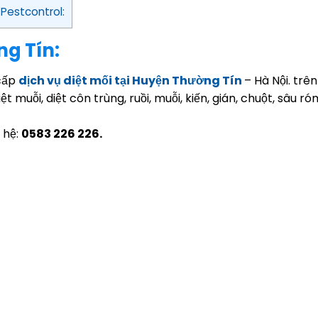
 Pestcontrol:
ng Tín:
 cấp
dịch vụ diệt mối tại Huyện Thường Tín
– Hà Nội. trê
 muỗi, diệt côn trùng, ruồi, muỗi, kiến, gián, chuột, sâu róm
n hệ:
0583 226 226.