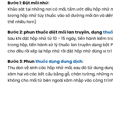
Bước 1: Đặt mồi nhử:
Khảo sát tại những nơi có mối, tẩm ướt đều hộp nhử mố
lượng hộp nhử tùy thuộc vào số đường mối ăn và diện 
thể nhiều hơn)
Bước 2: phun thuốc diệt mối lan truyền, dạng
thuố
Sau khi đặt hộp nhử từ 10 – 15 ngày, tiến hành kiểm t
trong hộp, tiến hành xử lý thuốc lan truyền dạng bột
cho đều rồi xếp lại hộp nhử rồi đặt hộp nhử đúng vị trí
Bước 3: Phun
thuốc dạng dung dịch
:
Thu dọn vệ sinh các hộp nhử mối, sau đó Sử dụng dun
xâm hại và các kết cấu bằng gỗ, chân tường, những 
không cho mối từ bên ngoài xâm nhập vào công trình