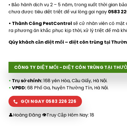
• Bảo hành dịch vụ 2 – 5 năm, trong xuốt thời gian b
chưa được tiêu diệt triệt để vui lòng gọi ngay
0583 22
• Thành Công PestControl
sẽ cử nhân viên có mặt
ra phương án khắc phục kịp thời, xử lý triệt để mà k
Qúy khách cần diệt mối – diệt côn trùng tại Thường 
CÔNG TY DIỆT MỐI - DIỆT CÔN TRÙNG TẠI THƯ
•
Trụ sở chính:
168 yên Hòa, Cầu Giấy, Hà Nội.
•
VPĐD:
68 Phố Ga, huyện Thường Tín, Hà Nội.
GỌI NGAY 0583 226 226
👤Hoàng Đăng 👁Truy Cập Hôm Nay:
18