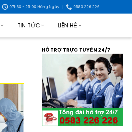
07h30 - 21h00 Hàng Ngày
0583.226.226
TIN TỨC
LIÊN HỆ
HỖ TRỢ TRỰC TUYẾN 24/7