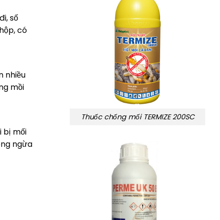
i, số
hộp, có
n nhiều
ếng mồi
Thuốc chống mối TERMIZE 200SC
 bị mối
hòng ngừa