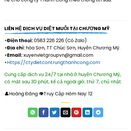
LIÊN HỆ DỊCH VỤ DIỆT MUỖI TẠI CHƯƠNG MỸ
•
Điện thoại:
0583 226 226 (Có Zalo)
•
Địa chỉ:
hòa Sơn, TT Chúc Sơn, Huyện Chương Mỹ.
•
Email:
xuyenvietgroupvn@gmail.com
•
Https://ctydietcontrungthanhcong.com
Cung cấp dịch vụ 24/7 tại nhà ở huyện Chương Mỹ,
có mặt sau 30 phút, kể cả ngoài giờ, thứ 7, chủ nhật.
👤Hoàng Đăng 👁Truy Cập Hôm Nay:
12