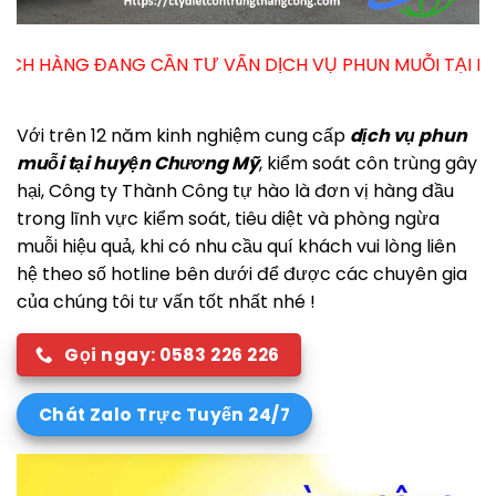
ẦN TƯ VẤN DỊCH VỤ PHUN MUỖI TẠI HUYỆN CHƯƠNG MỸ –
Với trên 12 năm kinh nghiệm cung cấp
dịch vụ phun
muỗi tại huyện Chương Mỹ
, kiểm soát côn trùng gây
hại, Công ty Thành Công tự hào là đơn vị hàng đầu
trong lĩnh vực kiểm soát, tiêu diệt và phòng ngừa
muỗi hiệu quả, khi có nhu cầu quí khách vui lòng liên
hệ theo số hotline bên dưới để được các chuyên gia
của chúng tôi tư vấn tốt nhất nhé !
Gọi ngay: 0583 226 226
Chát Zalo Trực Tuyến 24/7