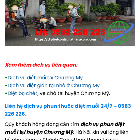
Xem thêm dịch vụ liên quan:
•
Dịch vụ diệt mối tại Chương Mỹ
.
•
Dịch vụ diệt gián tại nhà ở Chương Mỹ
.
•
Diệt bọ chét
, ve chó tại huyện Chương Mỹ.
Liên hệ dịch vụ phun thuốc diệt muỗi 24/7 – 0583
226 226.
Qúy khách hàng đang cần tìm
dịch vụ phun diệt
muỗi tại huyện Chương Mỹ
, Hà Nội. xin vui lòng liên
hệ cho công ty Thành Công theo thông tin sau: