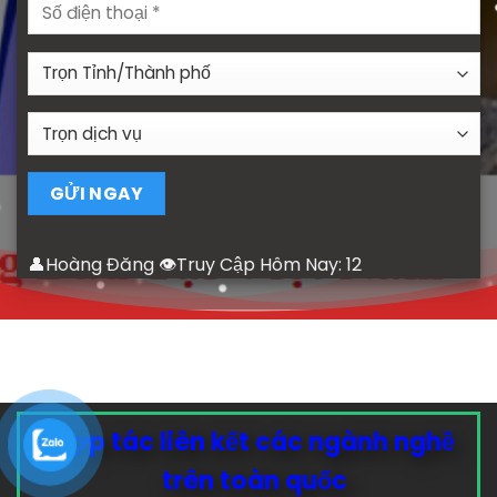
👤Hoàng Đăng 👁Truy Cập Hôm Nay:
12
Hợp tác liên kết các ngành nghề
trên toàn quốc