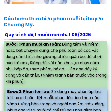
Các bước thực hiện phun muỗi tại huyện
Chương Mỹ.
Quy trình diệt muỗi mới nhất 05/2026
Bước 1: Phun muỗi an toàn:
Dùng tấm vải mềm
hoặc bạt chuyên dụng, che phủ toàn bộ các vật
dụng cần thiết như giường chiếu, quần áo, đồ chơi
của trẻ em.., Riêng đối với các khu vực nhạy cảm
như bếp ăn, thực phẩm, bể cá... Cần che đậy kỹ
càng và cẩn thận, (Nhằm tránh bắn thuốc vào trong
khi phun)
Bước 2: Phun tồn lưu:
Sử dụng máy phun áp lực
kết hợp thuốc diệt muỗi, phun đều dọc theo các
vách tường bên trong và ngoài cao 2m trở xuống,
phun các vị trí muỗi có thể trú ngụ như gầm bàn,