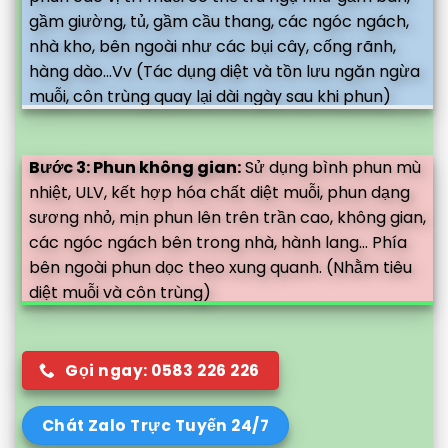
gầm giường, tủ, gầm cầu thang, các ngóc ngách,
nhà kho, bên ngoài như các bụi cây, cống rãnh,
hàng dào...Vv (Tác dụng diệt và tồn lưu ngăn ngừa
muỗi, côn trùng quay lại dài ngày sau khi phun)
Bước 3: Phun không gian:
Sử dụng bình phun mù
nhiệt, ULV, kết hợp hóa chất diệt muỗi, phun dạng
sương nhỏ, mịn phun lên trên trần cao, không gian,
các ngóc ngách bên trong nhà, hành lang... Phía
bên ngoài phun dọc theo xung quanh. (Nhằm tiêu
diệt muỗi và côn trùng)
Gọi ngay: 0583 226 226
Chát Zalo Trực Tuyến 24/7