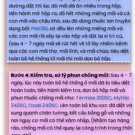
đường đất thì lúc đó mối đã ăn nhiều trong hộp,
tiến hành mở hộp ra, đổ hết những miếng mồi và cả
con mối vào chậu khô, sau đó dùng thuốc lan truyền
dạng bột
PMC90
, xịt đều lên những miếng mồi và
các con mối rồi xếp lại vào hộp và đặt lại vị trí cũ,
(sau 4 - 7 ngày mối sẽ rút hết về tổ lây nhiểm bệnh
qua các con mối thợ, mối lính, và mối chúa, tiêu diệt
toàn bộ hệ thống tổ mối thì mới dọn bỏ hộp.
Bước 4: Kiểm tra, xử lý phun chống mối:
Sau 4 - 7
ngày, lúc này toàn bộ hệ thống ổ mối đã bị tiêu diệt
hoàn toàn, tiến hành kiểm tra, dọn bỏ hộp mối và
phun thuốc chống mối như:
Termize 200SC
,
Mythic
240SC
,
Ozaki 240SC
. Lên toàn bộ khu vực đã diệt và
xung quanh chân tường, kết cấu bằng gỗ và những
nơi nguy cơ mối có thể xâm nhập, (Nhằm tạo hàng
rào, chống mối có thể quay lại công trình trong thời