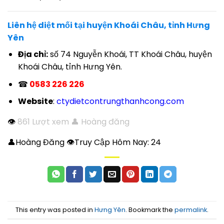
Liên hệ diệt mối tại huyện Khoái Châu, tỉnh Hưng
Yên
Địa chỉ:
số 74 Nguyễn Khoái, TT Khoái Châu, huyện
Khoái Châu, tỉnh Hưng Yên.
☎
0583 226 226
Website
:
ctydietcontrungthanhcong.com
👁
861 Lượt xem 👤 Hoàng đăng
👤Hoàng Đăng 👁Truy Cập Hôm Nay:
24
This entry was posted in
Hưng Yên
. Bookmark the
permalink
.