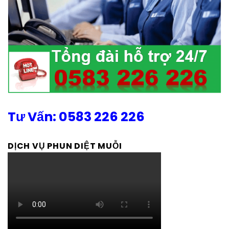
Tư Vấn: 0583 226 226
DỊCH VỤ PHUN DIỆT MUỖI