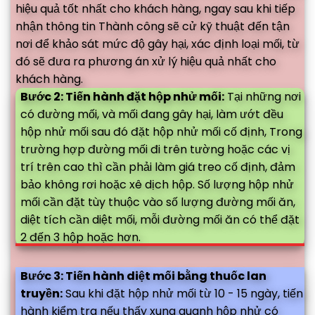
hiệu quả tốt nhất cho khách hàng, ngay sau khi tiếp
nhận thông tin Thành công sẽ cử kỹ thuật đến tận
nơi để khảo sát mức độ gây hại, xác định loại mối, từ
đó sẽ đưa ra phương án xử lý hiệu quả nhất cho
khách hàng.
Bước 2: Tiến hành đặt hộp nhử mối:
Tại những nơi
có đường mối, và mối đang gây hại, làm ướt đều
hộp nhử mối sau đó đặt hộp nhử mối cố định, Trong
trường hợp đường mối đi trên tường hoặc các vị
trí trên cao thì cần phải làm giá treo cố định, đảm
bảo không rơi hoặc xê dịch hộp. Số lượng hộp nhử
mối cần đặt tùy thuộc vào số lượng đường mối ăn,
diệt tích cần diệt mối, mỗi đường mối ăn có thể đặt
2 đến 3 hộp hoặc hơn.
Bước 3: Tiến hành diệt mối bằng thuốc lan
truyền:
Sau khi đặt hộp nhử mối từ 10 - 15 ngày, tiến
hành kiểm tra nếu thấy xung quanh hộp nhử có