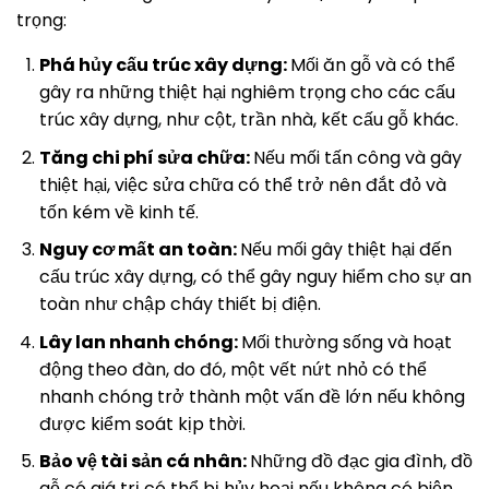
trọng:
Phá hủy cấu trúc xây dựng:
Mối ăn gỗ và có thể
gây ra những thiệt hại nghiêm trọng cho các cấu
trúc xây dựng, như cột, trần nhà, kết cấu gỗ khác.
Tăng chi phí sửa chữa:
Nếu mối tấn công và gây
thiệt hại, việc sửa chữa có thể trở nên đắt đỏ và
tốn kém về kinh tế.
Nguy cơ mất an toàn:
Nếu mối gây thiệt hại đến
cấu trúc xây dựng, có thể gây nguy hiểm cho sự an
toàn như chập cháy thiết bị điện.
Lây lan nhanh chóng:
Mối thường sống và hoạt
động theo đàn, do đó, một vết nứt nhỏ có thể
nhanh chóng trở thành một vấn đề lớn nếu không
được kiểm soát kịp thời.
Bảo vệ tài sản cá nhân:
Những đồ đạc gia đình, đồ
gỗ có giá trị có thể bị hủy hoại nếu không có biện