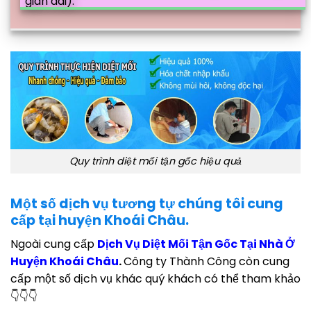
gian dài).
Quy trình diệt mối tận gốc hiệu quả
Một số dịch vụ tương tự chúng tôi cung
cấp tại huyện Khoái Châu.
Ngoài cung cấp
Dịch Vụ Diệt Mối Tận Gốc Tại Nhà Ở
Huyện Khoái Châu
.
Công ty Thành Công còn cung
cấp một số dịch vụ khác quý khách có thể tham khảo
👇👇👇