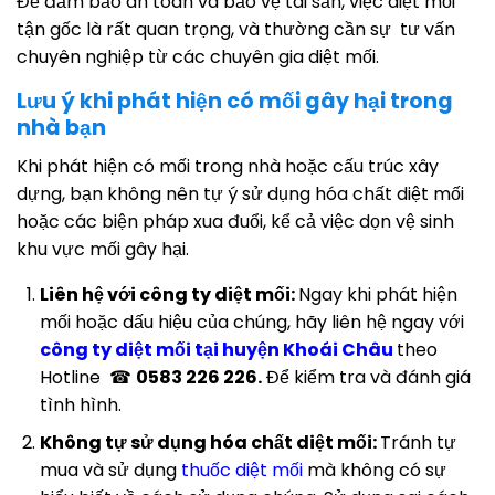
Để đảm bảo an toàn và bảo vệ tài sản, việc diệt mối
tận gốc là rất quan trọng, và thường cần sự tư vấn
chuyên nghiệp từ các chuyên gia diệt mối.
Lưu ý khi phát hiện có mối gây hại trong
nhà bạn
Khi phát hiện có mối trong nhà hoặc cấu trúc xây
dựng, bạn không nên tự ý sử dụng hóa chất diệt mối
hoặc các biện pháp xua đuổi, kể cả việc dọn vệ sinh
khu vực mối gây hại.
Liên hệ với công ty diệt mối:
Ngay khi phát hiện
mối hoặc dấu hiệu của chúng, hãy liên hệ ngay với
công ty diệt mối tại huyện Khoái Châu
theo
Hotline ☎
0583 226 226.
Để kiểm tra và đánh giá
tình hình.
Không tự sử dụng hóa chất diệt mối:
Tránh tự
mua và sử dụng
thuốc diệt mối
mà không có sự