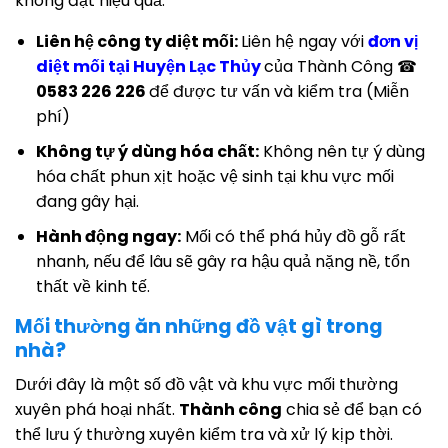
không đạt hiệu quả.
Liên hệ công ty diệt mối:
Liên hệ ngay với
đơn vị
diệt mối tại Huyện Lạc Thủy
của Thành Công ☎
0583 226 226
để được tư vấn và kiểm tra (Miễn
phí)
Không tự ý dùng hóa chất:
Không nên tự ý dùng
hóa chất phun xịt hoặc vệ sinh tại khu vực mối
đang gây hại.
Hành động ngay:
Mối có thể phá hủy đồ gỗ rất
nhanh, nếu để lâu sẽ gây ra hậu quả nặng nề, tổn
thất về kinh tế.
Mối thường ăn những đồ vật gì trong
nhà?
Dưới đây là một số đồ vật và khu vực mối thường
xuyên phá hoại nhất.
Thành công
chia sẻ để bạn có
thể lưu ý thường xuyên kiểm tra và xử lý kịp thời.