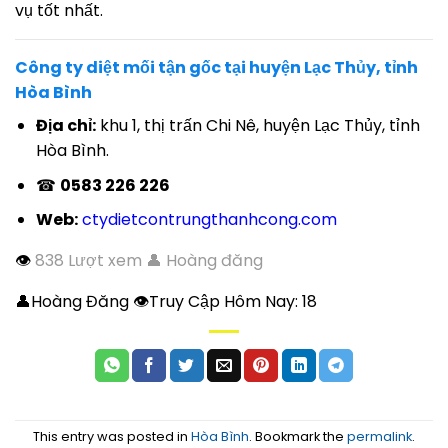
vụ tốt nhất.
Công ty diệt mối tận gốc tại huyện Lạc Thủy, tỉnh
Hòa Bình
Địa chỉ:
khu 1, thị trấn Chi Nê, huyện Lạc Thủy, tỉnh
Hòa Bình.
☎
0583 226 226
Web:
ctydietcontrungthanhcong.com
👁
838 Lượt xem 👤 Hoàng đăng
👤Hoàng Đăng 👁Truy Cập Hôm Nay:
18
This entry was posted in
Hòa Bình
. Bookmark the
permalink
.