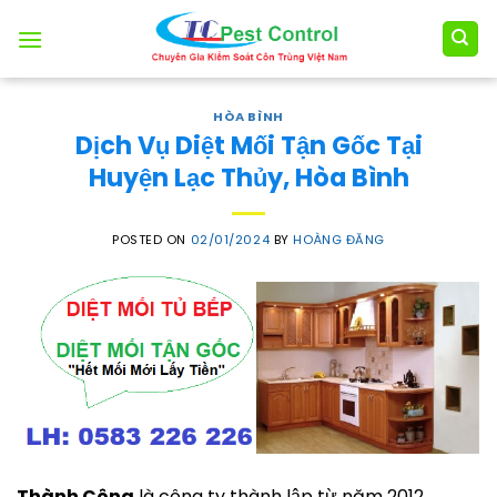
Skip
to
content
HÒA BÌNH
Dịch Vụ Diệt Mối Tận Gốc Tại
Huyện Lạc Thủy, Hòa Bình
POSTED ON
02/01/2024
BY
HOÀNG ĐĂNG
Thành Công
là công ty thành lập từ năm 2012.