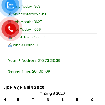
Visit Today : 363
Visit Yesterday : 490
This Month : 3627
Hits Today : 1006
Total Hits : 1030003
Who's Online : 5
Your IP Address: 216.73.216.39
Server Time: 26-08-09
LỊCH VẠN NIÊN 2025
Tháng 8 2026
H
B
T
N
S
B
C