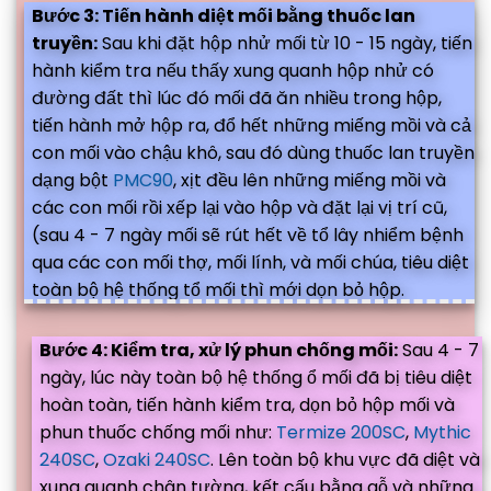
Bước 3: Tiến hành diệt mối bằng thuốc lan
truyền:
Sau khi đặt hộp nhử mối từ 10 - 15 ngày, tiến
hành kiểm tra nếu thấy xung quanh hộp nhử có
đường đất thì lúc đó mối đã ăn nhiều trong hộp,
tiến hành mở hộp ra, đổ hết những miếng mồi và cả
con mối vào chậu khô, sau đó dùng thuốc lan truyền
dạng bột
PMC90
, xịt đều lên những miếng mồi và
các con mối rồi xếp lại vào hộp và đặt lại vị trí cũ,
(sau 4 - 7 ngày mối sẽ rút hết về tổ lây nhiểm bệnh
qua các con mối thợ, mối lính, và mối chúa, tiêu diệt
toàn bộ hệ thống tổ mối thì mới dọn bỏ hộp.
Bước 4: Kiểm tra, xử lý phun chống mối:
Sau 4 - 7
ngày, lúc này toàn bộ hệ thống ổ mối đã bị tiêu diệt
hoàn toàn, tiến hành kiểm tra, dọn bỏ hộp mối và
phun thuốc chống mối như:
Termize 200SC
,
Mythic
240SC
,
Ozaki 240SC
. Lên toàn bộ khu vực đã diệt và
xung quanh chân tường, kết cấu bằng gỗ và những