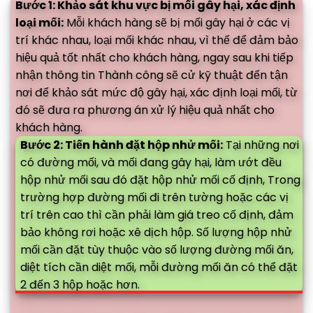
Bước 1: Khảo sát khu vực bị mối gây hại, xác định
loại mối:
Mỗi khách hàng sẽ bị mối gây hại ở các vị
trí khác nhau, loại mối khác nhau, vì thế để đảm bảo
hiệu quả tốt nhất cho khách hàng, ngay sau khi tiếp
nhận thông tin Thành công sẽ cử kỹ thuật đến tận
nơi để khảo sát mức độ gây hại, xác định loại mối, từ
đó sẽ đưa ra phương án xử lý hiệu quả nhất cho
khách hàng.
Bước 2: Tiến hành đặt hộp nhử mối:
Tại những nơi
có đường mối, và mối đang gây hại, làm ướt đều
hộp nhử mối sau đó đặt hộp nhử mối cố định, Trong
trường hợp đường mối đi trên tường hoặc các vị
trí trên cao thì cần phải làm giá treo cố định, đảm
bảo không rơi hoặc xê dịch hộp. Số lượng hộp nhử
mối cần đặt tùy thuộc vào số lượng đường mối ăn,
diệt tích cần diệt mối, mỗi đường mối ăn có thể đặt
2 đến 3 hộp hoặc hơn.