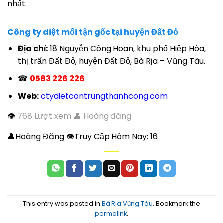
nhất.
Công ty diệt mối tận gốc tại huyện Đất Đỏ
Địa chỉ:
18 Nguyễn Công Hoan, khu phố Hiệp Hòa,
thị trấn Đất Đỏ, huyện Đất Đỏ, Bà Rịa – Vũng Tàu.
☎
0583 226 226
Web:
ctydietcontrungthanhcong.com
👁
768 Lượt xem 👤 Hoàng đăng
👤Hoàng Đăng 👁Truy Cập Hôm Nay:
16
This entry was posted in
Bà Rịa Vũng Tàu
. Bookmark the
permalink
.