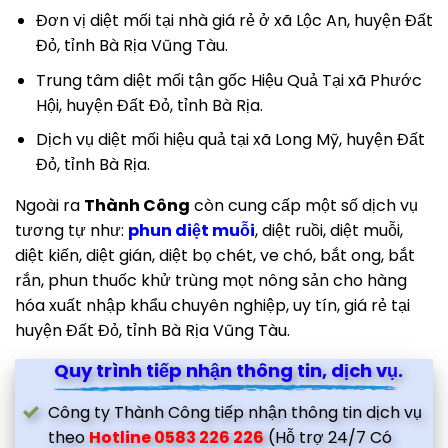
Đơn vị diệt mối tại nhà giá rẻ ở xã Lộc An, huyện Đất
Đỏ, tỉnh Bà Rịa Vũng Tàu.
Trung tâm diệt mối tận gốc Hiệu Quả Tại xã Phước
Hội, huyện Đất Đỏ, tỉnh Bà Rịa.
Dịch vụ diệt mối hiệu quả tại xã Long Mỹ, huyện Đất
Đỏ, tỉnh Bà Rịa.
Ngoài ra
Thành Công
còn cung cấp một số dịch vụ
tương tự như:
phun diệt muỗi
, diệt ruồi, diệt muỗi,
diệt kiến, diệt gián, diệt bọ chét, ve chó, bắt ong, bắt
rắn, phun thuốc khử trùng mọt nông sản cho hàng
hóa xuất nhập khẩu chuyên nghiệp, uy tín, giá rẻ tại
huyện Đất Đỏ, tỉnh Bà Rịa Vũng Tàu.
Quy trình tiếp nhận thông tin, dịch vụ.
Công ty Thành Công tiếp nhận thông tin dịch vụ
theo
Hotline 0583 226 226
(Hỗ trợ 24/7 Có