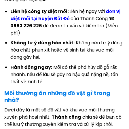
Liên hệ công ty diệt mối:
Liên hệ ngay với
đơn vị
diệt mối tại huyện Đất Đỏ
của Thành Công ☎
0583 226 226
để được tư vấn và kiểm tra (Miễn
phí)
Không tự ý dùng hóa chất:
Không nên tự ý dùng
hóa chất phun xịt hoặc vệ sinh tại khu vực mối
đang gây hại.
Hành động ngay:
Mối có thể phá hủy đồ gỗ rất
nhanh, nếu để lâu sẽ gây ra hậu quả nặng nề, tổn
thất về kinh tế.
Mối thường ăn những đồ vật gì trong
nhà?
Dưới đây là một số đồ vật và khu vực mối thường
xuyên phá hoại nhất.
Thành công
chia sẻ để bạn có
thể lưu ý thường xuyên kiểm tra và xử lý kịp thời.