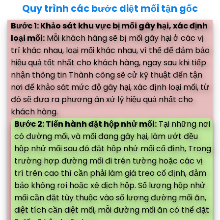
Quy trình các bước diệt mối tận gốc
Bước 1: Khảo sát khu vực bị mối gây hại, xác định
loại mối:
Mỗi khách hàng sẽ bị mối gây hại ở các vị
trí khác nhau, loại mối khác nhau, vì thế để đảm bảo
hiệu quả tốt nhất cho khách hàng, ngay sau khi tiếp
nhận thông tin Thành công sẽ cử kỹ thuật đến tận
nơi để khảo sát mức độ gây hại, xác định loại mối, từ
đó sẽ đưa ra phương án xử lý hiệu quả nhất cho
khách hàng.
Bước 2: Tiến hành đặt hộp nhử mối:
Tại những nơi
có đường mối, và mối đang gây hại, làm ướt đều
hộp nhử mối sau đó đặt hộp nhử mối cố định, Trong
trường hợp đường mối đi trên tường hoặc các vị
trí trên cao thì cần phải làm giá treo cố định, đảm
bảo không rơi hoặc xê dịch hộp. Số lượng hộp nhử
mối cần đặt tùy thuộc vào số lượng đường mối ăn,
diệt tích cần diệt mối, mỗi đường mối ăn có thể đặt