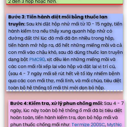
2 đến 3 hộp hoặc hơn.
Bước 3: Tiến hành diệt mối bằng thuốc lan
truyền:
Sau khi đặt hộp nhử mối từ 10 - 15 ngày, tiến
hành kiểm tra nếu thấy xung quanh hộp nhử có
đường đất thì lúc đó mối đã ăn nhiều trong hộp,
tiến hành mở hộp ra, đổ hết những miếng mồi và cả
con mối vào chậu khô, sau đó dùng thuốc lan truyền
dạng bột
PMC90
, xịt đều lên những miếng mồi và
các con mối rồi xếp lại vào hộp và đặt lại vị trí cũ,
(sau 4 - 7 ngày mối sẽ rút hết về tổ lây nhiểm bệnh
qua các con mối thợ, mối lính, và mối chúa, tiêu diệt
toàn bộ hệ thống tổ mối thì mới dọn bỏ hộp.
Bước 4: Kiểm tra, xử lý phun chống mối:
Sau 4 - 7
ngày, lúc này toàn bộ hệ thống ổ mối đã bị tiêu diệt
hoàn toàn, tiến hành kiểm tra, dọn bỏ hộp mối và
phun thuốc chống mối như:
Termize 200SC
,
Mythic