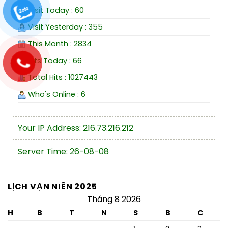
Visit Today : 60
Visit Yesterday : 355
This Month : 2834
Hits Today : 66
Total Hits : 1027443
Who's Online : 6
Your IP Address: 216.73.216.212
Server Time: 26-08-08
LỊCH VẠN NIÊN 2025
Tháng 8 2026
H
B
T
N
S
B
C