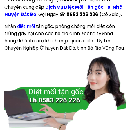
Chuyên cung cấp
Dịch Vụ Diệt Mối Tận gốc Tại Nhà
Huyện Đất Đỏ
.
Gọi Ngay ☎
0583 226 226
(Có Zalo).
Nhận
diệt mối
tận gốc, phòng chống mối, diệt côn
trùng gây hại cho các hộ gia đình ⚡công ty⚡nhà
hàng⚡khách sạn⚡kho hàng⚡ quán cafe… Uy tín
Chuyên Nghiệp Ở huyện Đất Đỏ, tỉnh Bà Rịa Vũng Tàu.