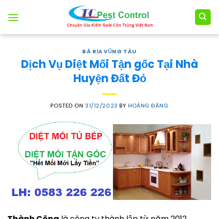
Skip
to
content
BÀ RỊA VŨNG TÀU
Dịch Vụ Diệt Mối Tận gốc Tại Nhà
Huyện Đất Đỏ
POSTED ON
31/12/2023
BY
HOÀNG ĐĂNG
Thành Công
là công ty thành lập từ năm 2012.