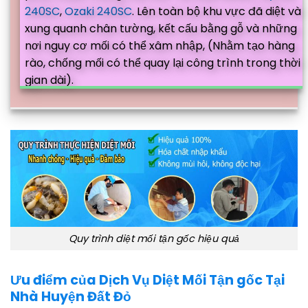
240SC
,
Ozaki 240SC
. Lên toàn bộ khu vực đã diệt và
xung quanh chân tường, kết cấu bằng gỗ và những
nơi nguy cơ mối có thể xâm nhập, (Nhằm tạo hàng
rào, chống mối có thể quay lại công trình trong thời
gian dài).
Quy trình diệt mối tận gốc hiệu quả
Ưu điểm của Dịch Vụ Diệt Mối Tận gốc Tại
Nhà Huyện Đất Đỏ