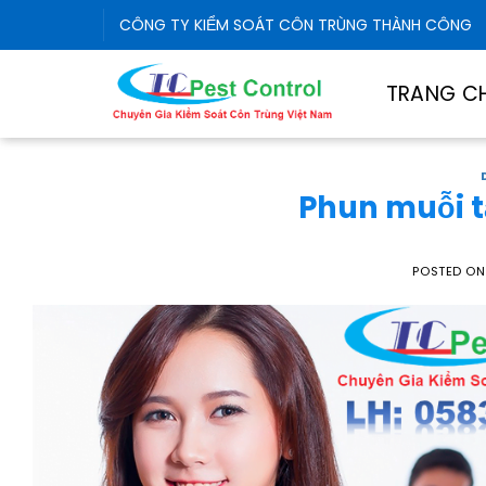
Skip
CÔNG TY KIỂM SOÁT CÔN TRÙNG THÀNH CÔNG
to
content
TRANG C
Phun muỗi t
POSTED O