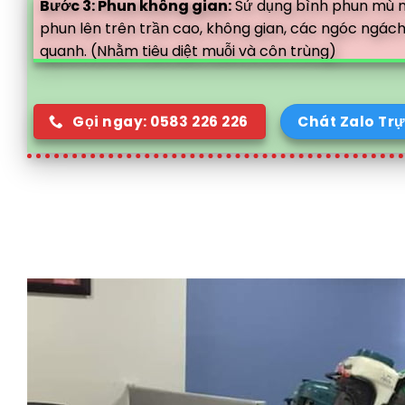
Bước 3: Phun không gian:
Sử dụng bình phun mù nh
phun lên trên trần cao, không gian, các ngóc ngách
quanh. (Nhằm tiêu diệt muỗi và côn trùng)
Gọi ngay: 0583 226 226
Chát Zalo Trự