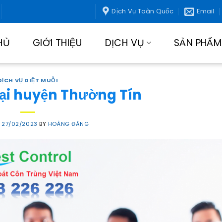
Dịch Vụ Toàn Quốc
Email
HỦ
GIỚI THIỆU
DỊCH VỤ
SẢN PHẨM
DỊCH VỤ DIỆT MUỖI
ại huyện Thường Tín
N
27/02/2023
BY
HOÀNG ĐĂNG