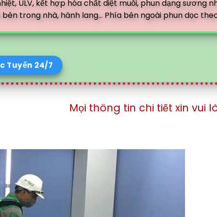
iệt, ULV, kết hợp hóa chất diệt muỗi, phun dạng sương n
 bên trong nhà, hành lang... Phía bên ngoài phun dọc the
c Tuyến 24/7
Mọi thông tin chi tiết xin vui lòng liên h