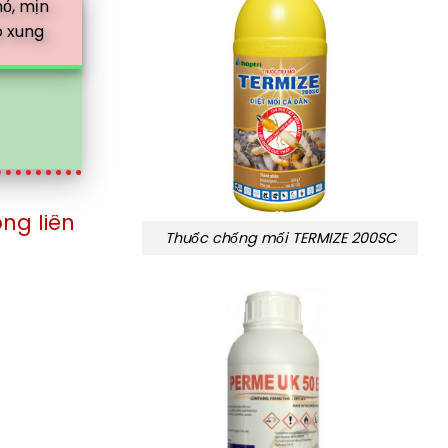
hỏ, mịn
o xung
ệ với công ty theo số điện thoại 0583 226 22
Thuốc chống mối TERMIZE 200SC