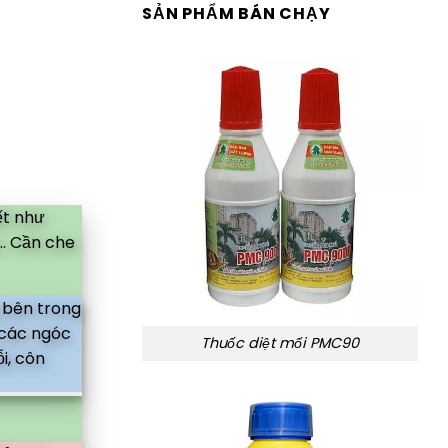
SẢN PHẨM BÁN CHẠY
ết như
.. Cần che
 bên trong
 các ngóc
Thuốc diệt mối PMC90
i, côn