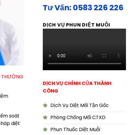
Tư Vấn: 0583 226 226
DỊCH VỤ PHUN DIỆT MUỖI
0583 226 226, ĐỂ ĐƯỢC TƯ VẤN CÁC GIẢI PHÁP DIỆT VÀ
DỊCH VỤ CHÍNH CỦA THÀNH
CÔNG
hiệm
Dịch Vụ Diệt Mối Tận Gốc
kiểm soát
Phòng Chống Mối CTXD
pháp diệt
Phun Thuốc Diệt Muỗi