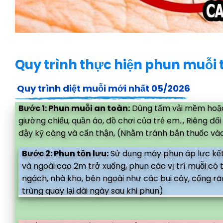
Quy trình thực hiện phun muỗi t
Quy trình diệt muỗi mới nhất 05/2026
Bước 1: Phun muỗi an toàn:
Dùng tấm vải mềm hoặc 
giường chiếu, quần áo, đồ chơi của trẻ em.., Riêng đ
đậy kỹ càng và cẩn thận, (Nhằm tránh bắn thuốc vào
Bước 2: Phun tồn lưu:
Sử dụng máy phun áp lực kết
và ngoài cao 2m trở xuống, phun các vị trí muỗi có
ngách, nhà kho, bên ngoài như các bụi cây, cống rã
trùng quay lại dài ngày sau khi phun)