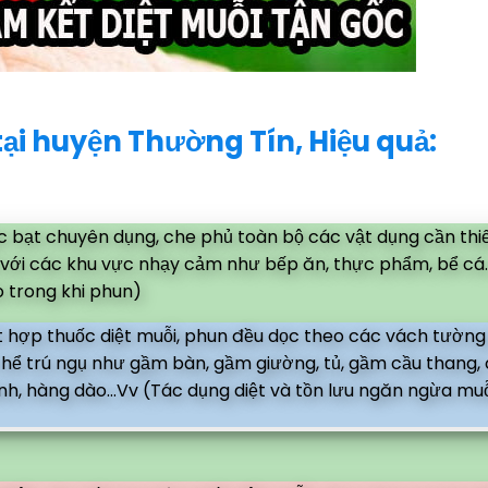
ại huyện Thường Tín, Hiệu quả:
bạt chuyên dụng, che phủ toàn bộ các vật dụng cần thi
ối với các khu vực nhạy cảm như bếp ăn, thực phẩm, bể cá.
 trong khi phun)
 hợp thuốc diệt muỗi, phun đều dọc theo các vách tường
 thể trú ngụ như gầm bàn, gầm giường, tủ, gầm cầu thang,
nh, hàng dào...Vv (Tác dụng diệt và tồn lưu ngăn ngừa muỗ