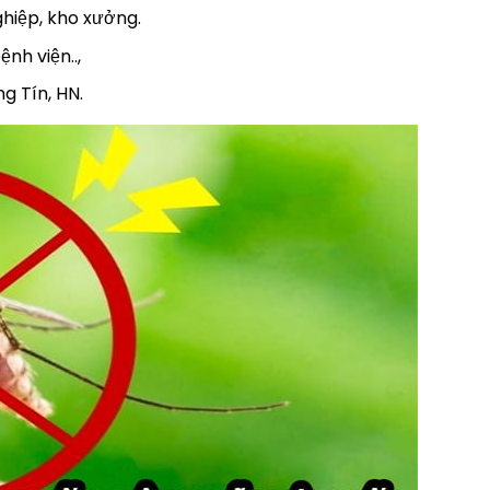
ghiệp, kho xưởng.
nh viện..,
g Tín, HN.