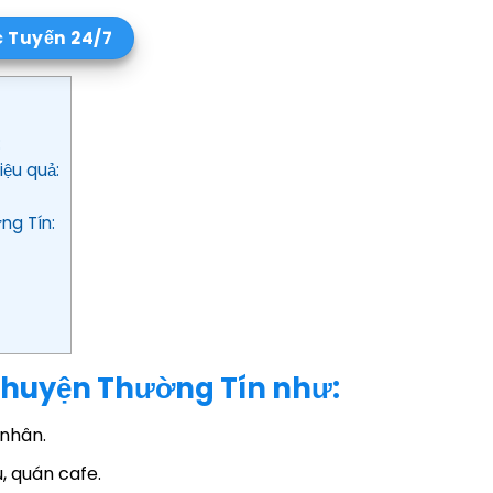
c Tuyến 24/7
:
iệu quả:
ng Tín:
i huyện Thường Tín như:
 nhân.
, quán cafe.