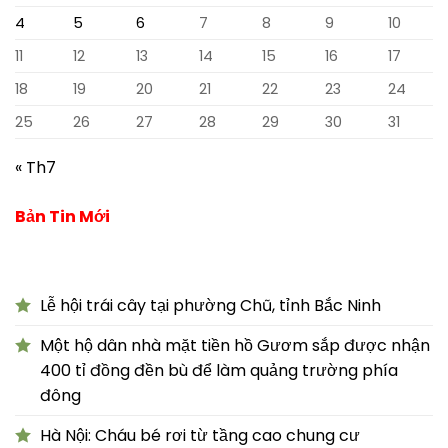
4
5
6
7
8
9
10
11
12
13
14
15
16
17
18
19
20
21
22
23
24
25
26
27
28
29
30
31
« Th7
Bản Tin Mới
Lễ hội trái cây tại phường Chũ, tỉnh Bắc Ninh
Một hộ dân nhà mặt tiền hồ Gươm sắp được nhận
400 tỉ đồng đền bù để làm quảng trường phía
đông
Hà Nội: Cháu bé rơi từ tầng cao chung cư