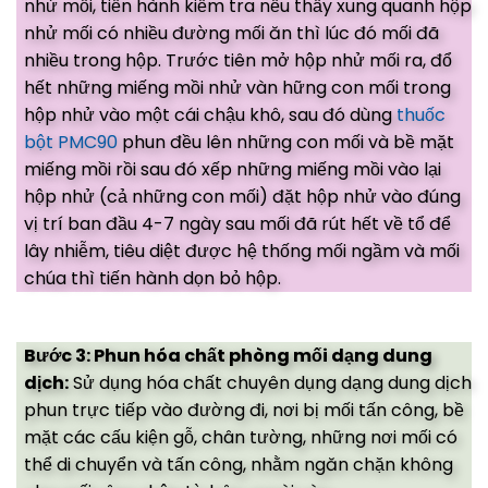
nhử mối, tiến hành kiểm tra nếu thấy xung quanh hộp
nhử mối có nhiều đường mối ăn thì lúc đó mối đã
nhiều trong hộp. Trước tiên mở hộp nhử mối ra, đổ
hết những miếng mồi nhử vàn hững con mối trong
hộp nhử vào một cái chậu khô, sau đó dùng
thuốc
bột PMC90
phun đều lên những con mối và bề mặt
miếng mồi rồi sau đó xếp những miếng mồi vào lại
hộp nhử (cả những con mối) đặt hộp nhử vào đúng
vị trí ban đầu 4-7 ngày sau mối đã rút hết về tổ để
lây nhiễm, tiêu diệt được hệ thống mối ngầm và mối
chúa thì tiến hành dọn bỏ hộp.
Bước 3: Phun hóa chất phòng mối dạng dung
dịch:
Sử dụng hóa chất chuyên dụng dạng dung dịch
phun trực tiếp vào đường đi, nơi bị mối tấn công, bề
mặt các cấu kiện gỗ, chân tường, những nơi mối có
thể di chuyển và tấn công, nhằm ngăn chặn không