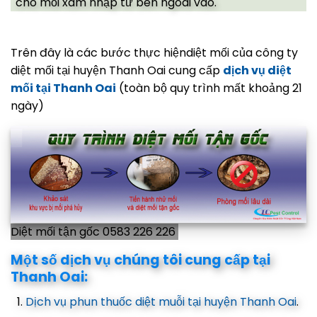
cho mối xâm nhập từ bên ngoài vào.
Trên đây là các bước thực hiệndiệt mối của công ty
diệt mối tại huyện Thanh Oai cung cấp
dịch vụ diệt
mối tại Thanh Oai
(toàn bộ quy trình mất khoảng 21
ngày)
Diệt mối tận gốc 0583 226 226
Một số dịch vụ chúng tôi cung cấp tại
Thanh Oai:
Dịch vụ phun thuốc diệt muỗi tại huyện Thanh Oai
.