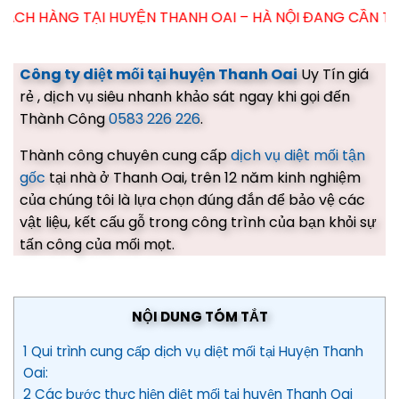
 HUYỆN THANH OAI – HÀ NỘI ĐANG CẦN TƯ VẤN DỊCH VỤ 
Công ty diệt mối tại huyện Thanh Oai
Uy Tín giá
rẻ , dịch vụ siêu nhanh khảo sát ngay khi gọi đến
Thành Công
0583 226 226
.
Thành công chuyên cung cấp
dịch vụ diệt mối tận
gốc
tại nhà ở Thanh Oai, trên 12 năm kinh nghiệm
của chúng tôi là lựa chọn đúng đắn để bảo vệ các
vật liệu, kết cấu gỗ trong công trình của bạn khỏi sự
tấn công của mối mọt.
NỘI DUNG TÓM TẮT
1 Qui trình cung cấp dịch vụ diệt mối tại Huyện Thanh
Oai:
2 Các bước thực hiện diệt mối tại huyện Thanh Oai