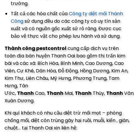
trường.
Tất cả các hóa chất của
Công ty diệt mối Thành
Công
sử dụng đều do các công ty có uy tín sản
xuất và có nguồn gốc xuất sử rỏ ràng. Được cục
bảo vệ thực vật cho phép lưu hành và sử dụng.
Thành công pestcontrol
cung cấp dịch vụ trên
toàn địa bàn huyện Thanh Oai bao gồm thị trấn kim
bài và các xã: Bích Hòa, Bình Minh, Cao Dương, Cao
Viên, Cự Khê, Dân Hòa, Đỗ Động, Hồng Dương, Kim An,
Kim Thư, Liên Châu, Mỹ Hưng, Phương Trung, Tam
Hưng, Tân
Ước,
Thanh
Cao,
Thanh
Mai,
Thanh
Thùy,
Thanh
Văn
Xuân Dương.
Khi quí khách có nhu cầu diệt trừ mối mọt – phòng
chống mối, diệt côn trùng gây hại ruồi, muỗi, kiến , gián,
chuột… tại Thanh Oai xin liên hệ: