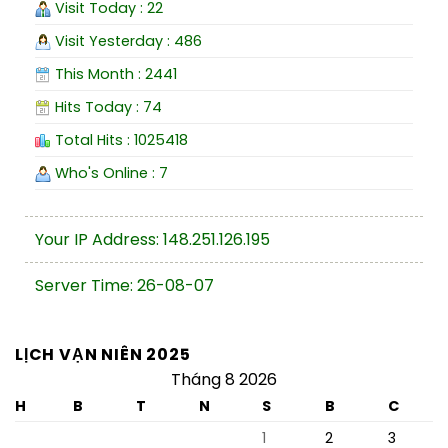
Visit Today : 22
Visit Yesterday : 486
This Month : 2441
Hits Today : 74
Total Hits : 1025418
Who's Online : 7
Your IP Address: 148.251.126.195
Server Time: 26-08-07
LỊCH VẠN NIÊN 2025
Tháng 8 2026
H
B
T
N
S
B
C
1
2
3