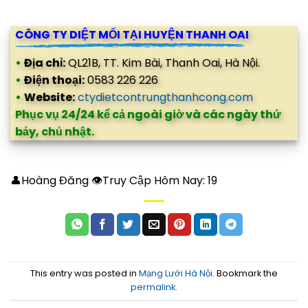
CÔNG TY DIỆT MỐI TẠI HUYỆN THANH OAI
•
Địa chỉ:
QL21B, TT. Kim Bài, Thanh Oai, Hà Nội.
•
Điện thoại:
0583 226 226
•
Website:
ctydietcontrungthanhcong.com
Phục vụ 24/24 kể cả ngoài giờ và các ngày thứ
bảy, chủ nhật.
👤Hoàng Đăng 👁Truy Cập Hôm Nay:
19
This entry was posted in
Mạng Lưới Hà Nội
. Bookmark the
permalink
.