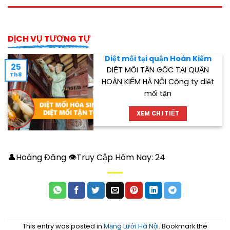
DỊCH VỤ TƯƠNG TỰ
Diệt mối tại quận Hoàn Kiếm
25
DIỆT MỐI TẬN GỐC TẠI QUẬN
Th8
HOÀN KIẾM HÀ NỘI Công ty diệt
mối tận
XEM CHI TIẾT
👤Hoàng Đăng 👁Truy Cập Hôm Nay:
24
This entry was posted in
Mạng Lưới Hà Nội
. Bookmark the