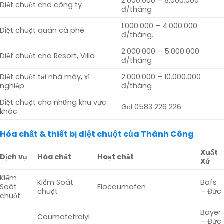
2.000.000 – 8.000.000
Diệt chuột cho công ty
đ/tháng
1.000.000 – 4.000.000
Diệt chuột quán cà phê
đ/tháng.
2.000.000 – 5.000.000
Diệt chuột cho Resort, Villa
đ/tháng
Diệt chuột tại nhà máy, xí
2.000.000 – 10.000.000
nghiệp
đ/tháng
Diệt chuột cho những khu vực
Gọi 0583 226 226
khác
Hóa chất & thiết bị diệt chuột của Thành Công
Xuất
Dịch vụ
Hóa chất
Hoạt chất
Xứ
Kiểm
Kiểm Soát
Bafs
Soát
Flocoumafen
chuột
– Đức
chuột
Bayer
Coumatetralyl
– Đức