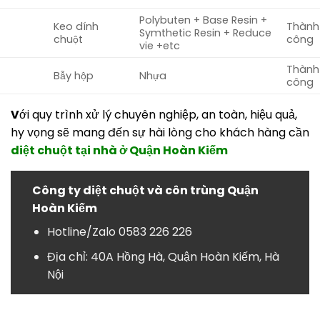
Polybuten + Base Resin +
Keo dính
Thành
Symthetic Resin + Reduce
chuột
công
vie +etc
Thành
Bẫy hộp
Nhựa
công
V
ới quy trình xử lý chuyên nghiệp, an toàn, hiệu quả,
hy vọng sẽ mang đến sự hài lòng cho khách hàng cần
diệt chuột tại nhà ở Quận Hoàn Kiếm
Công ty diệt chuột và côn trùng Quận
Hoàn Kiếm
Hotline/Zalo
0583 226 226
Địa chỉ: 40A Hồng Hà, Quận Hoàn Kiếm, Hà
Nội