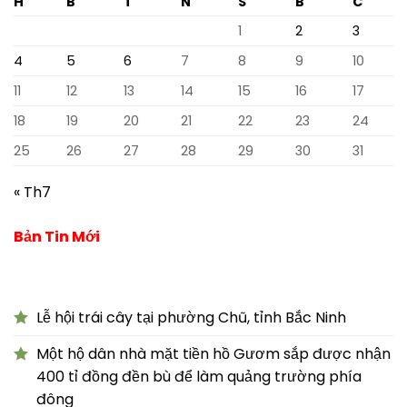
H
B
T
N
S
B
C
1
2
3
4
5
6
7
8
9
10
11
12
13
14
15
16
17
18
19
20
21
22
23
24
25
26
27
28
29
30
31
« Th7
Bản Tin Mới
Lễ hội trái cây tại phường Chũ, tỉnh Bắc Ninh
Một hộ dân nhà mặt tiền hồ Gươm sắp được nhận
400 tỉ đồng đền bù để làm quảng trường phía
đông