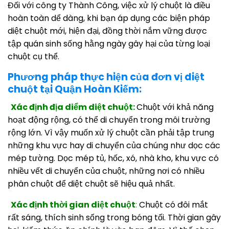
Đối với công ty Thành Công, việc xử lý chuột là điều
hoàn toàn dể dàng, khi bạn áp dụng các biện pháp
diệt chuột mới, hiện đại, đồng thời nắm vững được
tập quán sinh sống hằng ngày gây hại của từng loại
chuột cụ thể.
Phương pháp thực hiện của đơn vị diệt
chuột tại Quận Hoàn Kiếm:
Xác định địa diểm diệt chuột:
Chuột với khả năng
hoạt động rộng, có thể di chuyển trong môi trường
rộng lớn. Vì vậy muốn xử lý chuột cần phải tập trung
những khu vực hay di chuyển của chúng như dọc các
mép tường. Dọc mép tủ, hốc, xó, nhà kho, khu vực có
nhiều vết di chuyển của chuột, những nơi có nhiều
phân chuột để diệt chuột sẽ hiệu quả nhất.
Xác định thời gian diệt chuột
:
Chuột có đôi mắt
rất sáng, thích sinh sống trong bóng tối. Thời gian gây